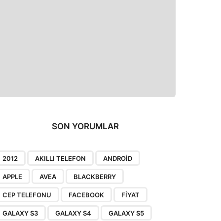
SON YORUMLAR
2012
AKILLI TELEFON
ANDROID
APPLE
AVEA
BLACKBERRY
CEP TELEFONU
FACEBOOK
FIYAT
GALAXY S3
GALAXY S4
GALAXY S5