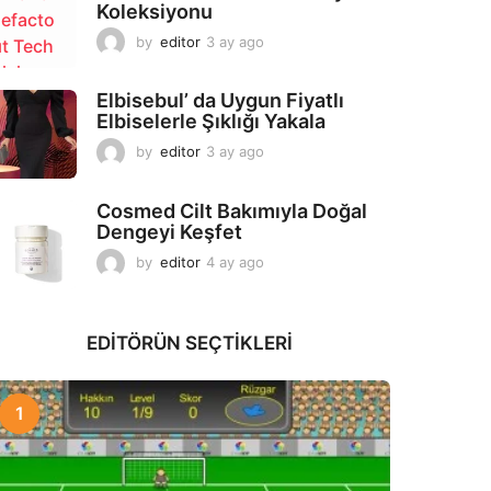
Koleksiyonu
g
o
by
editor
3 ay ago
2
a
y
Elbisebul’ da Uygun Fiyatlı
a
Elbiselerle Şıklığı Yakala
g
o
by
editor
3 ay ago
2
a
y
Cosmed Cilt Bakımıyla Doğal
a
Dengeyi Keşfet
g
o
by
editor
4 ay ago
3
a
y
a
EDITÖRÜN SEÇTIKLERI
g
o
1