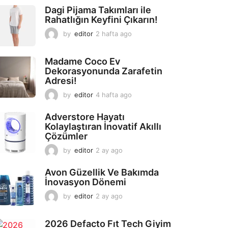
Dagi Pijama Takımları ile
Rahatlığın Keyfini Çıkarın!
by
editor
2 hafta ago
2
a
y
Madame Coco Ev
a
Dekorasyonunda Zarafetin
g
Adresi!
o
by
editor
4 hafta ago
2
a
y
Adverstore Hayatı
a
Kolaylaştıran İnovatif Akıllı
g
Çözümler
o
by
editor
2 ay ago
2
a
y
Avon Güzellik Ve Bakımda
a
İnovasyon Dönemi
g
by
editor
2 ay ago
2
o
a
y
2026 Defacto Fıt Tech Giyim
a