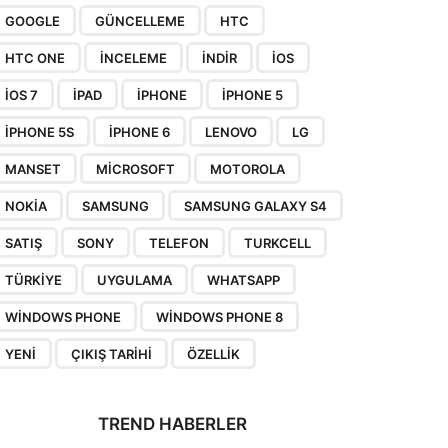
GOOGLE
GÜNCELLEME
HTC
HTC ONE
INCELEME
INDIR
IOS
IOS 7
IPAD
IPHONE
IPHONE 5
IPHONE 5S
IPHONE 6
LENOVO
LG
MANSET
MICROSOFT
MOTOROLA
NOKIA
SAMSUNG
SAMSUNG GALAXY S4
SATIŞ
SONY
TELEFON
TURKCELL
TÜRKIYE
UYGULAMA
WHATSAPP
WINDOWS PHONE
WINDOWS PHONE 8
YENI
ÇIKIŞ TARIHI
ÖZELLIK
TREND HABERLER