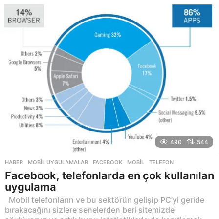
y
ı
l
a
g
o
490
544
HABER
,
MOBIL UYGULAMALAR
FACEBOOK
,
MOBIL
,
TELEFON
Facebook, telefonlarda en çok kullanılan
uygulama
Mobil telefonların ve bu sektörün gelişip PC’yi geride
bırakacağını sizlere senelerden beri sitemizde