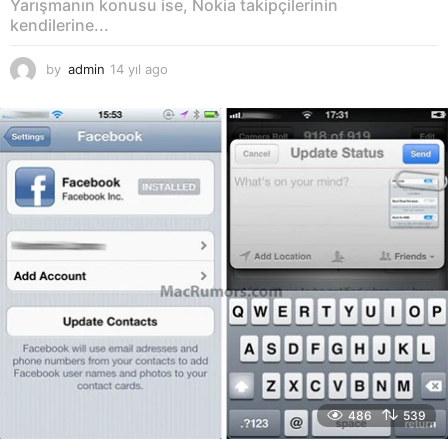
Yarışmanın konusu ise, Nokia takipçilerinin
kendilerine...
by
admin
14 yıl ago
1
4
y
ı
l
a
g
o
486
539