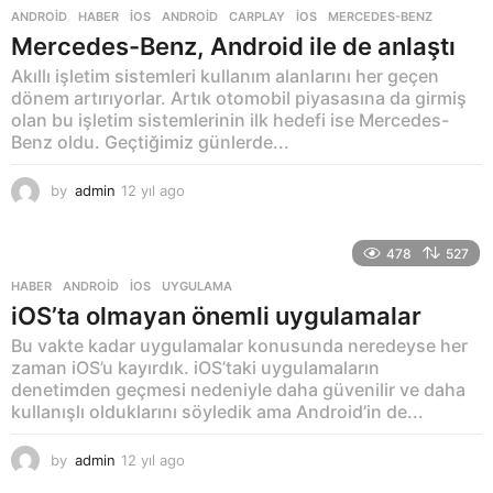
ANDROID
,
HABER
,
İOS
ANDROID
,
CARPLAY
,
IOS
,
MERCEDES-BENZ
Mercedes-Benz, Android ile de anlaştı
Akıllı işletim sistemleri kullanım alanlarını her geçen
dönem artırıyorlar. Artık otomobil piyasasına da girmiş
olan bu işletim sistemlerinin ilk hedefi ise Mercedes-
Benz oldu. Geçtiğimiz günlerde...
by
admin
12 yıl ago
1
2
y
ı
478
527
l
HABER
ANDROID
,
IOS
,
UYGULAMA
a
iOS’ta olmayan önemli uygulamalar
g
o
Bu vakte kadar uygulamalar konusunda neredeyse her
zaman iOS’u kayırdık. iOS’taki uygulamaların
denetimden geçmesi nedeniyle daha güvenilir ve daha
kullanışlı olduklarını söyledik ama Android’in de...
by
admin
12 yıl ago
1
2