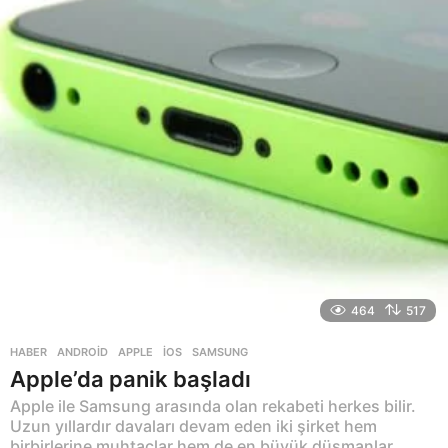
a
g
o
464
517
HABER
ANDROID
,
APPLE
,
IOS
,
SAMSUNG
Apple’da panik başladı
Apple ile Samsung arasında olan rekabeti herkes bilir.
Uzun yıllardır davaları devam eden iki şirket hem
birbirlerine muhtaçlar hem de en büyük düşmanlar.