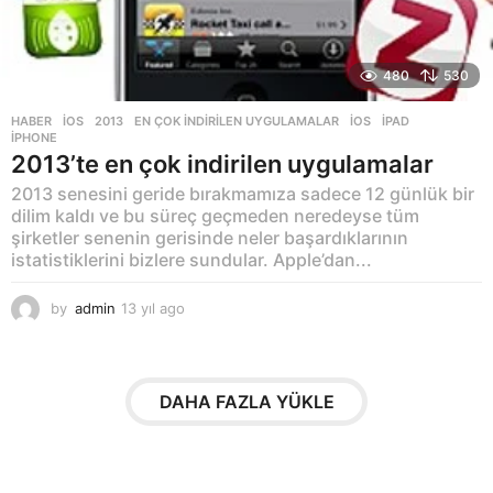
480
530
HABER
,
İOS
2013
,
EN ÇOK INDIRILEN UYGULAMALAR
,
IOS
,
IPAD
,
IPHONE
2013’te en çok indirilen uygulamalar
2013 senesini geride bırakmamıza sadece 12 günlük bir
dilim kaldı ve bu süreç geçmeden neredeyse tüm
şirketler senenin gerisinde neler başardıklarının
istatistiklerini bizlere sundular. Apple’dan...
by
admin
13 yıl ago
1
3
y
ı
l
DAHA FAZLA YÜKLE
a
g
o