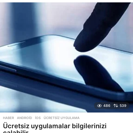
y
ı
l
a
g
o
486
539
HABER
ANDROID
,
IOS
,
ÜCRETSIZ UYGULAMA
Ücretsiz uygulamalar bilgilerinizi
çalabilir