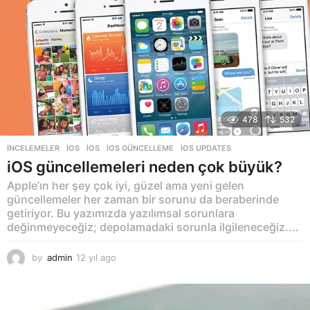
g
o
478
532
İNCELEMELER
,
İOS
IOS
,
IOS GÜNCELLEME
,
IOS UPDATES
iOS güncellemeleri neden çok büyük?
Apple’ın her şey çok iyi, güzel ama yeni gelen
güncellemeler her zaman bir sorunu da beraberinde
getiriyor. Bu yazımızda yazılımsal sorunlara
değinmeyeceğiz; depolamadaki sorunla ilgileneceğiz....
by
admin
12 yıl ago
1
2
y
ı
l