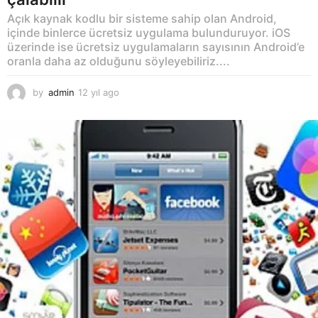
Açık kaynak kodlu bir sisteme sahip olan Android,
içinde binlerce ücretsiz uygulama bulunduruyor. iOS
üzerinde ise ücretsiz uygulamaların sayısının Android’e
oranla daha az olduğunu söyleyebiliriz....
by
admin
12 yıl ago
1
2
y
ı
l
a
g
o