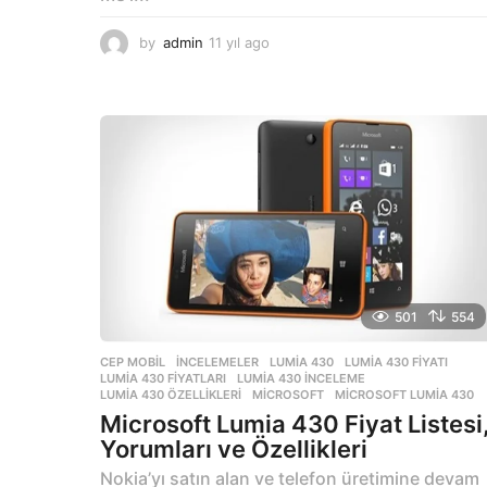
by
admin
11 yıl ago
1
1
y
ı
l
a
g
o
501
554
CEP MOBIL
,
İNCELEMELER
LUMIA 430
,
LUMIA 430 FIYATI
,
LUMIA 430 FIYATLARI
,
LUMIA 430 INCELEME
,
LUMIA 430 ÖZELLIKLERI
,
MICROSOFT
,
MICROSOFT LUMIA 430
Microsoft Lumia 430 Fiyat Listesi
Yorumları ve Özellikleri
Nokia’yı satın alan ve telefon üretimine devam