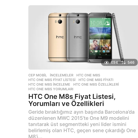
ı
l
a
g
o
494
546
CEP MOBIL
,
İNCELEMELER
HTC ONE M8S
,
HTC ONE M8S FIYAT LISTESI
,
HTC ONE M8S FIYATI
,
HTC ONE M8S INCELEME
,
HTC ONE M8S ÖZELLIKLERI
,
HTC ONE M8S YORUMLARI
HTC One M8s Fiyat Listesi,
Yorumları ve Özellikleri
Geride bıraktığımız ayın başında Barcelona’da
düzenlenen MWC 2015’te One M9 modelini
tanıtarak üst segmentteki yeni lider ismini
belirlemiş olan HTC, geçen sene çıkardığı One
M8’i...