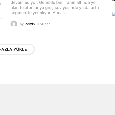
devam ediyor. Genelde bin liranın altında yer
a
alan telefonlar ya giriş seviyesinde ya da orta
n
segmentte yer alıyor. Ancak...
by
admin
11 yıl ago
1
1
y
ı
l
a
FAZLA YÜKLE
g
o