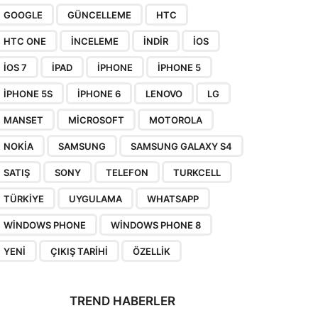
GOOGLE
GÜNCELLEME
HTC
HTC ONE
INCELEME
INDIR
IOS
IOS 7
IPAD
IPHONE
IPHONE 5
IPHONE 5S
IPHONE 6
LENOVO
LG
MANSET
MICROSOFT
MOTOROLA
NOKIA
SAMSUNG
SAMSUNG GALAXY S4
SATIŞ
SONY
TELEFON
TURKCELL
TÜRKIYE
UYGULAMA
WHATSAPP
WINDOWS PHONE
WINDOWS PHONE 8
YENI
ÇIKIŞ TARIHI
ÖZELLIK
TREND HABERLER