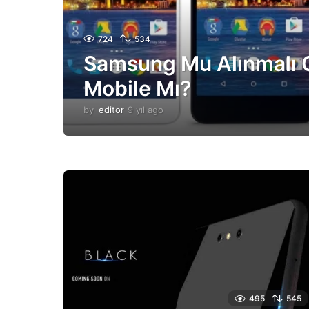
724
534
Samsung Mu Alınmalı 
Mobile Mı?
by
editor
9 yıl ago
1
0
y
ı
l
a
g
o
495
545