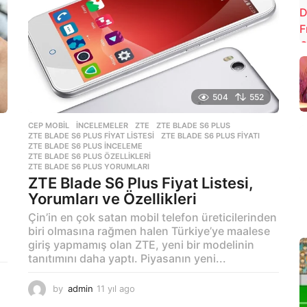
o
504
552
CEP MOBIL
,
İNCELEMELER
ZTE
,
ZTE BLADE S6 PLUS
,
ZTE BLADE S6 PLUS FIYAT LISTESI
,
ZTE BLADE S6 PLUS FIYATI
,
ZTE BLADE S6 PLUS INCELEME
,
ZTE BLADE S6 PLUS ÖZELLIKLERI
,
ZTE BLADE S6 PLUS YORUMLARI
ZTE Blade S6 Plus Fiyat Listesi,
Yorumları ve Özellikleri
Çin’in en çok satan mobil telefon üreticilerinden
biri olmasına rağmen halen Türkiye’ye maalese
giriş yapmamış olan ZTE, yeni bir modelinin
tanıtımını daha yaptı. Piyasanın yeni...
by
admin
11 yıl ago
1
1