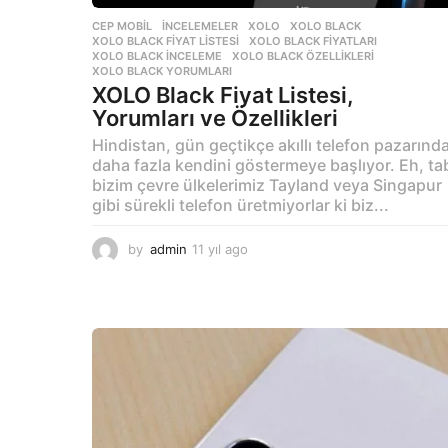
CEP MOBIL
,
İNCELEMELER
XOLO
,
XOLO BLACK
,
XOLO BLACK FIYAT LISTESI
,
XOLO BLACK FIYATLARI
,
XOLO BLACK INCELEME
,
XOLO BLACK ÖZELLIKLERI
,
XOLO BLACK YORUMLARI
XOLO Black Fiyat Listesi,
Yorumları ve Özellikleri
Hindistan, gün geçtikçe akıllı telefon pazarınd
daha fazla kendini göstermeye başlıyor. Eh, ta
bizim çevre ülkelerimiz Tayland veya Singapur
gibi sürekli telefon üretmiyorlar ki biz...
by
admin
11 yıl ago
1
1
y
ı
l
a
g
o