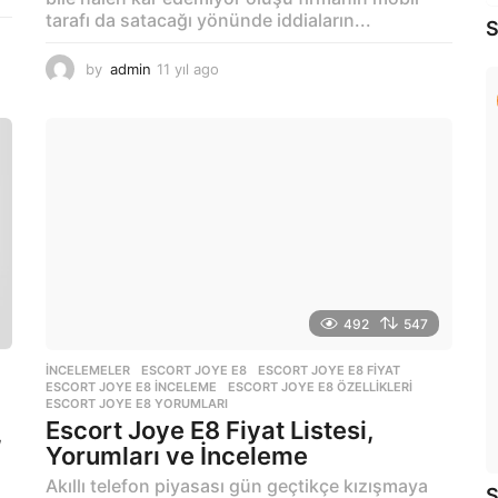
tarafı da satacağı yönünde iddiaların...
S
by
admin
11 yıl ago
1
1
y
ı
l
a
g
o
492
547
İNCELEMELER
ESCORT JOYE E8
,
ESCORT JOYE E8 FIYAT
,
ESCORT JOYE E8 INCELEME
,
ESCORT JOYE E8 ÖZELLIKLERI
,
ESCORT JOYE E8 YORUMLARI
Escort Joye E8 Fiyat Listesi,
,
Yorumları ve İnceleme
Akıllı telefon piyasası gün geçtikçe kızışmaya
S