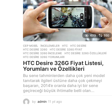
a
g
o
499
550
CEP MOBIL
,
İNCELEMELER
HTC
,
HTC DESIRE
,
HTC DESIRE 326G
,
HTC DESIRE 326G FIYAT
,
HTC DESIRE 326G INCELEME
,
HTC DESIRE 326G ÖZELLIKLERI
,
HTC DESIRE 326G YORUMLARI
HTC Desire 326G Fiyat Listesi,
Yorumları ve Özellikleri
Bu sene tahminlerden daha çok yeni model
tanıtarak ilgileri üstüne daha çok çekmeyi
başaran, 2014’e oranla daha iyi bir sene
geçireceği büyük ihtimalle belli olan...
by
admin
11 yıl ago
1
1
y