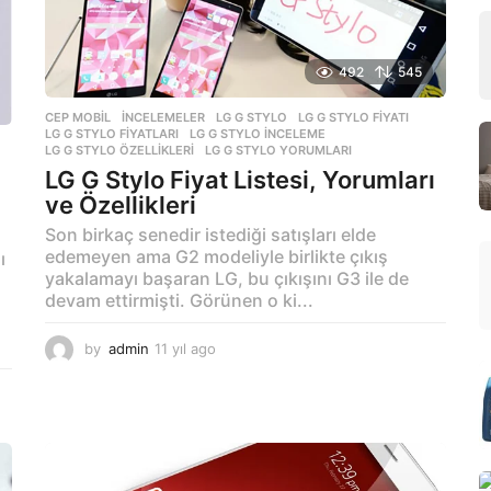
492
545
CEP MOBIL
,
İNCELEMELER
LG G STYLO
,
LG G STYLO FIYATI
,
LG G STYLO FIYATLARI
,
LG G STYLO INCELEME
,
LG G STYLO ÖZELLIKLERI
,
LG G STYLO YORUMLARI
LG G Stylo Fiyat Listesi, Yorumları
ve Özellikleri
Son birkaç senedir istediği satışları elde
edemeyen ama G2 modeliyle birlikte çıkış
ı
yakalamayı başaran LG, bu çıkışını G3 ile de
devam ettirmişti. Görünen o ki...
by
admin
11 yıl ago
1
1
y
ı
l
a
g