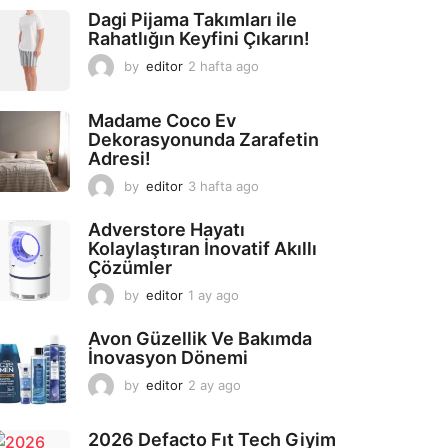
Dagi Pijama Takımları ile
Rahatlığın Keyfini Çıkarın!
by
editor
2 hafta ago
2
a
y
Madame Coco Ev
a
Dekorasyonunda Zarafetin
g
Adresi!
o
by
editor
3 hafta ago
2
a
y
Adverstore Hayatı
a
Kolaylaştıran İnovatif Akıllı
g
Çözümler
o
by
editor
1 ay ago
2
a
y
Avon Güzellik Ve Bakımda
a
İnovasyon Dönemi
g
by
editor
2 ay ago
2
o
a
y
2026 Defacto Fıt Tech Giyim
a