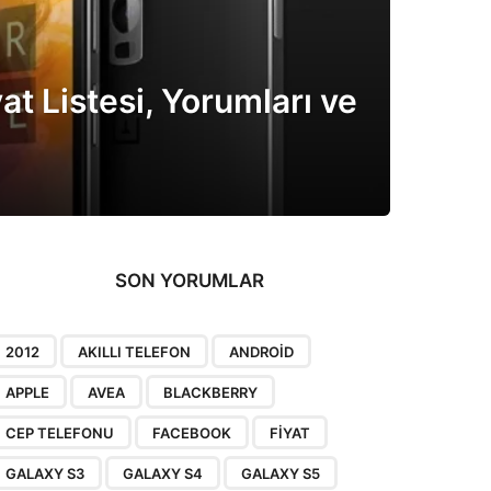
at Listesi, Yorumları ve
SON YORUMLAR
2012
AKILLI TELEFON
ANDROID
APPLE
AVEA
BLACKBERRY
CEP TELEFONU
FACEBOOK
FIYAT
GALAXY S3
GALAXY S4
GALAXY S5