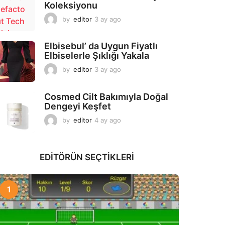
Koleksiyonu
g
o
by
editor
3 ay ago
2
a
y
Elbisebul’ da Uygun Fiyatlı
a
Elbiselerle Şıklığı Yakala
g
o
by
editor
3 ay ago
2
a
y
Cosmed Cilt Bakımıyla Doğal
a
Dengeyi Keşfet
g
o
by
editor
4 ay ago
3
a
y
a
EDITÖRÜN SEÇTIKLERI
g
o
1