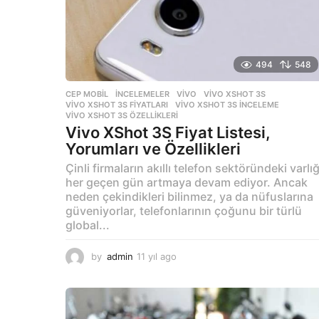
494
548
CEP MOBIL
,
İNCELEMELER
VIVO
,
VIVO XSHOT 3S
,
VIVO XSHOT 3S FIYATLARI
,
VIVO XSHOT 3S INCELEME
,
VIVO XSHOT 3S ÖZELLIKLERI
Vivo XShot 3S Fiyat Listesi,
Yorumları ve Özellikleri
Çinli firmaların akıllı telefon sektöründeki varlığ
her geçen gün artmaya devam ediyor. Ancak
neden çekindikleri bilinmez, ya da nüfuslarına
güveniyorlar, telefonlarının çoğunu bir türlü
global...
by
admin
11 yıl ago
1
1
y
ı
l