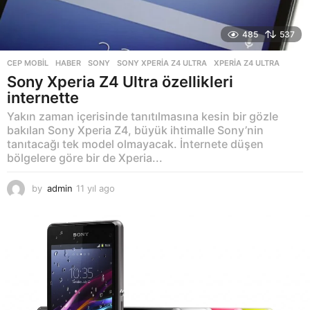
485
537
CEP MOBIL
,
HABER
SONY
,
SONY XPERIA Z4 ULTRA
,
XPERIA Z4 ULTRA
Sony Xperia Z4 Ultra özellikleri
internette
Yakın zaman içerisinde tanıtılmasına kesin bir gözle
bakılan Sony Xperia Z4, büyük ihtimalle Sony’nin
tanıtacağı tek model olmayacak. İnternete düşen
bölgelere göre bir de Xperia...
by
admin
11 yıl ago
1
1
y
ı
l
a
g
o