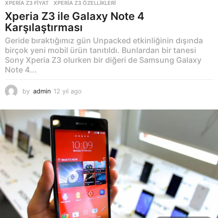
XPERIA Z3 FIYAT
,
XPERIA Z3 ÖZELLIKLERI
Xperia Z3 ile Galaxy Note 4
Karşılaştırması
Geride bıraktığımız gün Unpacked etkinliğinin dışında
birçok yeni mobil ürün tanıtıldı. Bunlardan bir tanesi
Sony Xperia Z3 olurken bir diğeri de Samsung Galaxy
Note 4...
by
admin
12 yıl ago
1
2
y
ı
l
a
g
o