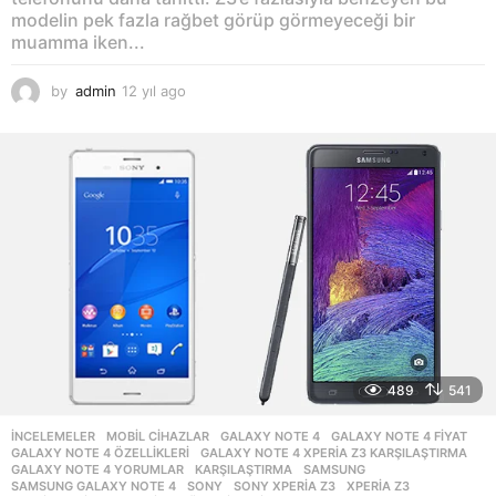
modelin pek fazla rağbet görüp görmeyeceği bir
muamma iken...
by
admin
12 yıl ago
1
2
y
ı
l
a
g
o
489
541
İNCELEMELER
,
MOBIL CIHAZLAR
GALAXY NOTE 4
,
GALAXY NOTE 4 FIYAT
,
GALAXY NOTE 4 ÖZELLIKLERI
,
GALAXY NOTE 4 XPERIA Z3 KARŞILAŞTIRMA
,
GALAXY NOTE 4 YORUMLAR
,
KARŞILAŞTIRMA
,
SAMSUNG
,
SAMSUNG GALAXY NOTE 4
,
SONY
,
SONY XPERIA Z3
,
XPERIA Z3
,