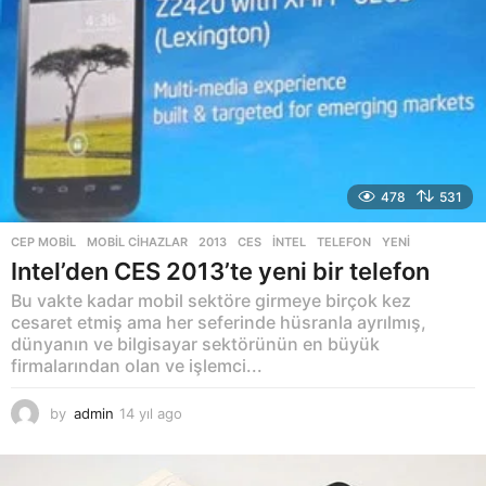
478
531
CEP MOBIL
,
MOBIL CIHAZLAR
2013
,
CES
,
INTEL
,
TELEFON
,
YENI
Intel’den CES 2013’te yeni bir telefon
Bu vakte kadar mobil sektöre girmeye birçok kez
cesaret etmiş ama her seferinde hüsranla ayrılmış,
dünyanın ve bilgisayar sektörünün en büyük
firmalarından olan ve işlemci...
by
admin
14 yıl ago
1
4
y
ı