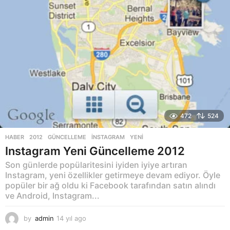
472
524
HABER
2012
,
GÜNCELLEME
,
INSTAGRAM
,
YENI
Instagram Yeni Güncelleme 2012
Son günlerde popülaritesini iyiden iyiye artıran
Instagram, yeni özellikler getirmeye devam ediyor. Öyle
popüler bir ağ oldu ki Facebook tarafından satın alındı
ve Android, Instagram...
by
admin
14 yıl ago
1
4