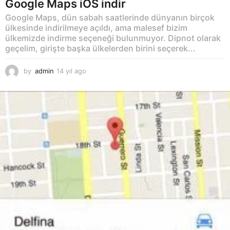
Google Maps iOS indir
Google Maps, dün sabah saatlerinde dünyanın birçok
ülkesinde indirilmeye açıldı, ama malesef bizim
ülkemizde indirme seçeneği bulunmuyor. Dipnot olarak
geçelim, girişte başka ülkelerden birini seçerek...
by
admin
14 yıl ago
1
4
y
ı
l
a
g
o