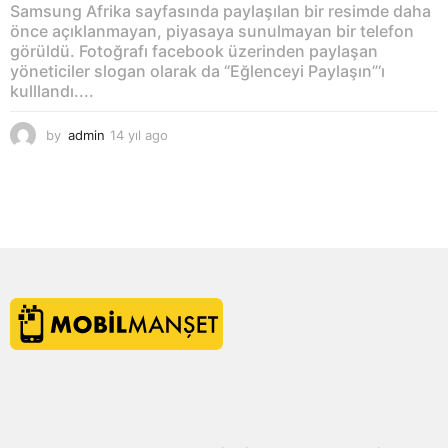
Samsung Afrika sayfasında paylaşılan bir resimde daha
önce açıklanmayan, piyasaya sunulmayan bir telefon
görüldü. Fotoğrafı facebook üzerinden paylaşan
yöneticiler slogan olarak da “Eğlenceyi Paylaşın”‘ı
kulllandı....
by
admin
14 yıl ago
1
4
y
ı
l
a
g
o