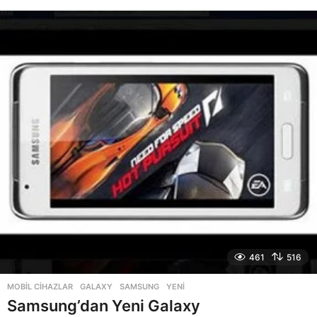
y
ı
l
a
g
o
461
516
MOBIL CIHAZLAR
GALAXY
,
SAMSUNG
,
YENI
Samsung’dan Yeni Galaxy