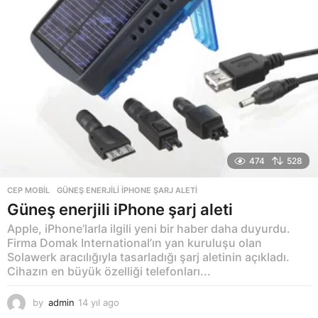
474
528
CEP MOBIL
GÜNEŞ ENERJILI IPHONE ŞARJ ALETI
Güneş enerjili iPhone şarj aleti
Apple, iPhone’larla ilgili yeni bir haber daha duyurdu.
Firma Domak International’ın yan kuruluşu olan
Solawerk aracılığıyla tasarladığı şarj aletinin açıkladı.
Cihazın en büyük özelliği telefonları...
by
admin
14 yıl ago
1
4