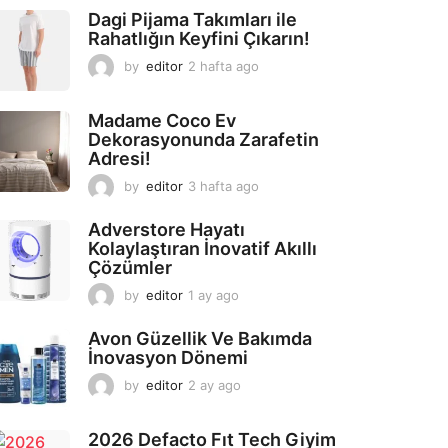
Dagi Pijama Takımları ile
Rahatlığın Keyfini Çıkarın!
by
editor
2 hafta ago
2
a
y
Madame Coco Ev
a
Dekorasyonunda Zarafetin
g
Adresi!
o
by
editor
3 hafta ago
2
a
y
Adverstore Hayatı
a
Kolaylaştıran İnovatif Akıllı
g
Çözümler
o
by
editor
1 ay ago
2
a
y
Avon Güzellik Ve Bakımda
a
İnovasyon Dönemi
g
by
editor
2 ay ago
2
o
a
y
2026 Defacto Fıt Tech Giyim
a