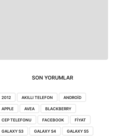
SON YORUMLAR
2012
AKILLI TELEFON
ANDROID
APPLE
AVEA
BLACKBERRY
CEP TELEFONU
FACEBOOK
FIYAT
GALAXY S3
GALAXY S4
GALAXY S5