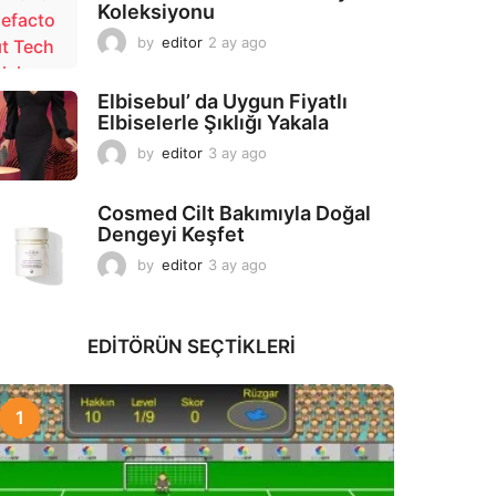
Koleksiyonu
g
o
by
editor
2 ay ago
2
a
y
Elbisebul’ da Uygun Fiyatlı
a
Elbiselerle Şıklığı Yakala
g
o
by
editor
3 ay ago
2
a
y
Cosmed Cilt Bakımıyla Doğal
a
Dengeyi Keşfet
g
o
by
editor
3 ay ago
3
a
y
a
EDITÖRÜN SEÇTIKLERI
g
o
1