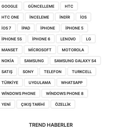
GOOGLE
GÜNCELLEME
HTC
HTC ONE
INCELEME
INDIR
IOS
IOS 7
IPAD
IPHONE
IPHONE 5
IPHONE 5S
IPHONE 6
LENOVO
LG
MANSET
MICROSOFT
MOTOROLA
NOKIA
SAMSUNG
SAMSUNG GALAXY S4
SATIŞ
SONY
TELEFON
TURKCELL
TÜRKIYE
UYGULAMA
WHATSAPP
WINDOWS PHONE
WINDOWS PHONE 8
YENI
ÇIKIŞ TARIHI
ÖZELLIK
TREND HABERLER