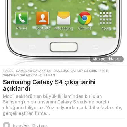
486
540
HABER
SAMSUNG GALAXY S4
,
SAMSUNG GALAXY S4 ÇIKIŞ TARIHI
,
SAMSUNG GALAXY S4 NE ZAMAN
Samsung Galaxy S4 çıkış tarihi
açıklandı
Mobil sektörün en büyük iki isminden biri olan
Samsung’un bu unvanını Galaxy S serisine borçlu
olduğunu biliyoruz. Yüz milyondan çok daha fazla satış
gerçekleştiren firma...
by
admin
13 yıl ago
1