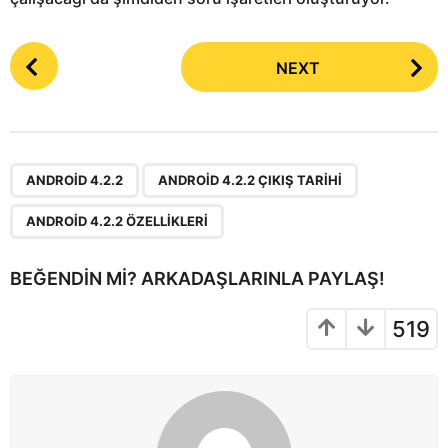
P
NEXT
o
s
t
P
,
,
a
ANDROID 4.2.2
ANDROID 4.2.2 ÇIKIŞ TARIHI
g
ANDROID 4.2.2 ÖZELLIKLERI
i
n
BEĞENDIN MI? ARKADAŞLARINLA PAYLAŞ!
a
t
519
i
o
n