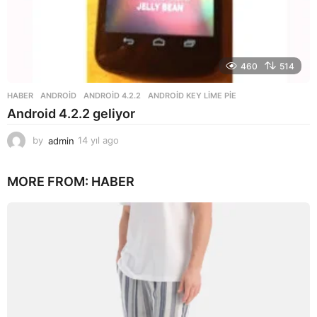
460
514
HABER
ANDROID
,
ANDROID 4.2.2
,
ANDROID KEY LIME PIE
Android 4.2.2 geliyor
by
admin
14 yıl ago
1
4
y
MORE FROM:
HABER
ı
l
a
g
o