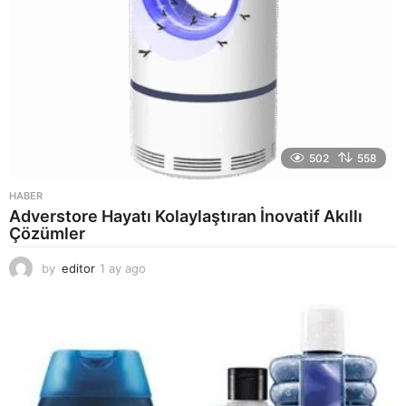
502
558
HABER
Adverstore Hayatı Kolaylaştıran İnovatif Akıllı
Çözümler
by
editor
1 ay ago
2
a
y
a
g
o