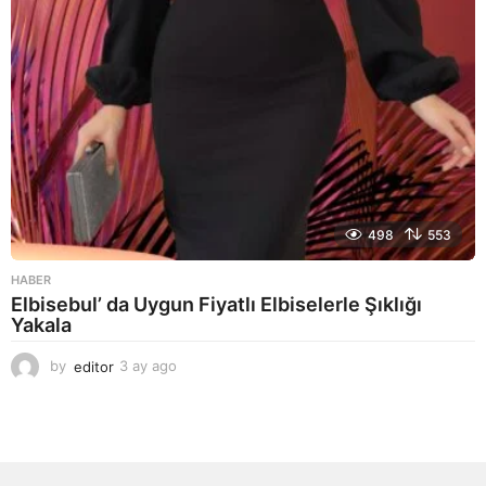
498
553
HABER
Elbisebul’ da Uygun Fiyatlı Elbiselerle Şıklığı
Yakala
by
editor
3 ay ago
2
a
y
a
g
o