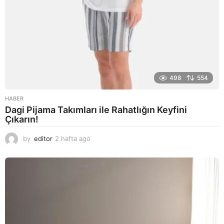
498
554
HABER
Dagi Pijama Takımları ile Rahatlığın Keyfini
Çıkarın!
by
editor
2 hafta ago
2
a
y
a
g
o