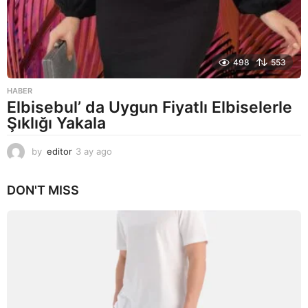
498
553
HABER
Elbisebul’ da Uygun Fiyatlı Elbiselerle
Şıklığı Yakala
by
editor
3 ay ago
2
a
y
DON'T MISS
a
g
o