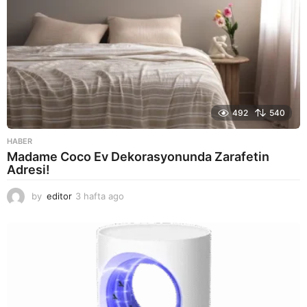
492
540
HABER
Madame Coco Ev Dekorasyonunda Zarafetin
Adresi!
by
editor
3 hafta ago
2
a
y
a
g
o