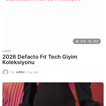
g
o
479
533
HABER
2026 Defacto Fıt Tech Giyim
Koleksiyonu
by
editor
2 ay ago
2
a
y
a
g
o