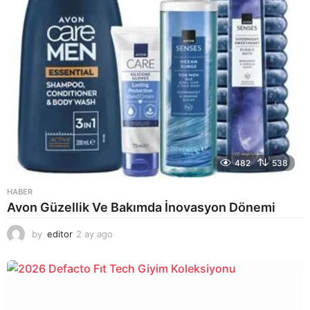
482
538
HABER
Avon Güzellik Ve Bakımda İnovasyon Dönemi
by
editor
2 ay ago
2
a
y
a
g
o