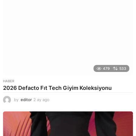
479
533
HABER
2026 Defacto Fıt Tech Giyim Koleksiyonu
by
editor
2 ay ago
2
a
y
a
g
o