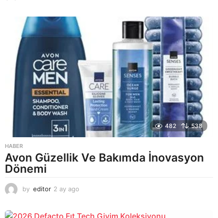
a
y
a
g
o
482
538
HABER
Avon Güzellik Ve Bakımda İnovasyon
Dönemi
by
editor
2 ay ago
2
a
y
a