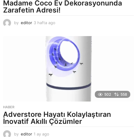
Madame Coco Ev Dekorasyonunda
Zarafetin Adresi!
by
editor
3 hafta ago
2
a
y
a
g
o
502
558
HABER
Adverstore Hayatı Kolaylaştıran
İnovatif Akıllı Çözümler
by
editor
1 ay ago
2