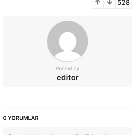
g
528
i
n
a
t
i
o
n
Posted by
editor
0 YORUMLAR