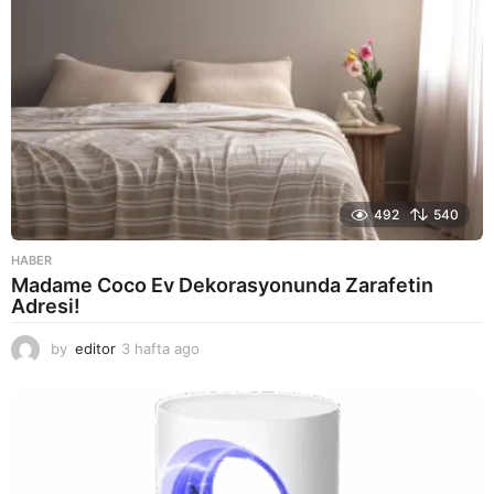
492
540
HABER
Madame Coco Ev Dekorasyonunda Zarafetin
Adresi!
by
editor
3 hafta ago
2
a
y
a
g
o