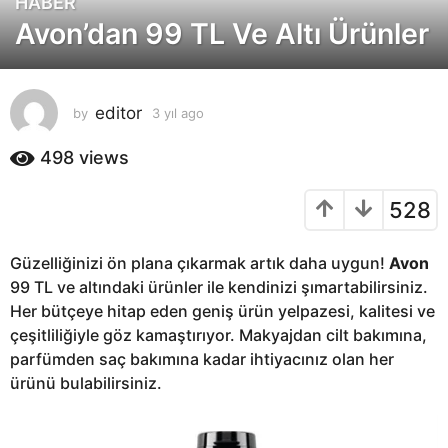
HABER
3
Avon’dan 99 TL Ve Altı Ürünler
y
ı
l
a
editor
by
3 yıl ago
3
g
y
o
ı
498
views
3
l
a
y
528
g
ı
o
l
Güzelliğinizi ön plana çıkarmak artık daha uygun!
Avon
a
99 TL ve altındaki ürünler ile kendinizi şımartabilirsiniz.
g
Her bütçeye hitap eden geniş ürün yelpazesi, kalitesi ve
o
çeşitliliğiyle göz kamaştırıyor. Makyajdan cilt bakımına,
parfümden saç bakımına kadar ihtiyacınız olan her
ürünü bulabilirsiniz.