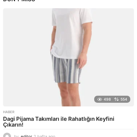
g
o
498
554
HABER
Dagi Pijama Takımları ile Rahatlığın Keyfini
Çıkarın!
by
editor
2 hafta ago
2