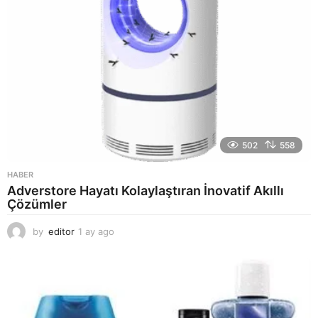
502
558
HABER
Adverstore Hayatı Kolaylaştıran İnovatif Akıllı
Çözümler
by
editor
1 ay ago
2
a
y
a
g
o