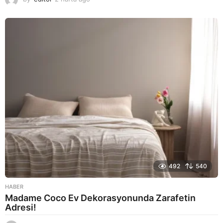
a
y
a
g
o
492
540
HABER
Madame Coco Ev Dekorasyonunda Zarafetin
Adresi!