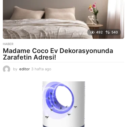
492
540
HABER
Madame Coco Ev Dekorasyonunda
Zarafetin Adresi!
by
editor
3 hafta ago
2
a
y
a
g
o