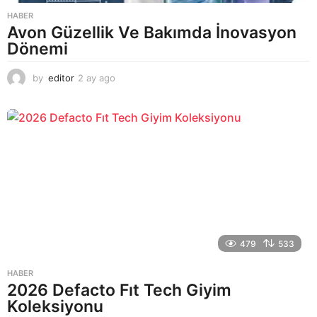
HABER
Avon Güzellik Ve Bakımda İnovasyon
Dönemi
by
editor
2 ay ago
2
a
y
a
g
o
479
533
HABER
2026 Defacto Fıt Tech Giyim
Koleksiyonu