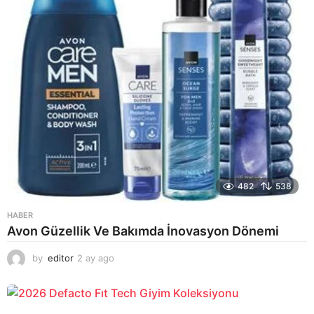
482
538
HABER
Avon Güzellik Ve Bakımda İnovasyon Dönemi
by
editor
2 ay ago
2
a
y
a
g