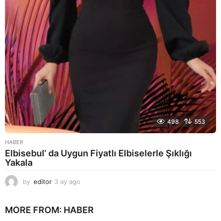
o
498
553
HABER
Elbisebul’ da Uygun Fiyatlı Elbiselerle Şıklığı
Yakala
by
editor
3 ay ago
2
a
y
MORE FROM:
HABER
a
g