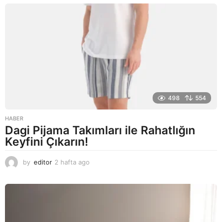
o
498
554
HABER
Dagi Pijama Takımları ile Rahatlığın
Keyfini Çıkarın!
by
editor
2 hafta ago
2
a
y
a
g
o