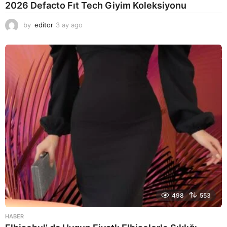
2026 Defacto Fıt Tech Giyim Koleksiyonu
by
editor
3 ay ago
2
a
y
a
g
o
498
553
HABER