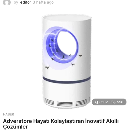
by
editor
3 hafta ago
2
a
y
a
g
o
502
558
HABER
Adverstore Hayatı Kolaylaştıran İnovatif Akıllı
Çözümler