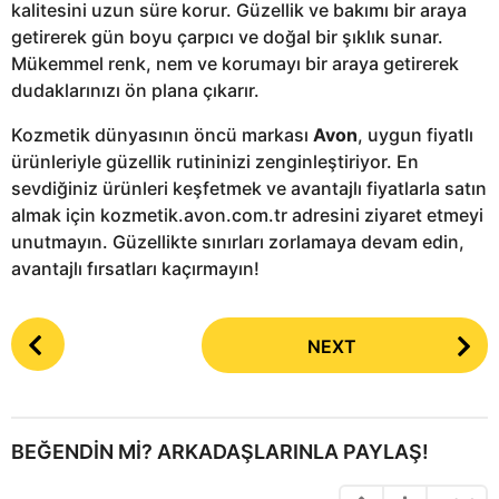
kalitesini uzun süre korur. Güzellik ve bakımı bir araya
getirerek gün boyu çarpıcı ve doğal bir şıklık sunar.
Mükemmel renk, nem ve korumayı bir araya getirerek
dudaklarınızı ön plana çıkarır.
Kozmetik dünyasının öncü markası
Avon
, uygun fiyatlı
ürünleriyle güzellik rutininizi zenginleştiriyor. En
sevdiğiniz ürünleri keşfetmek ve avantajlı fiyatlarla satın
almak için kozmetik.avon.com.tr adresini ziyaret etmeyi
unutmayın. Güzellikte sınırları zorlamaya devam edin,
avantajlı fırsatları kaçırmayın!
P
NEXT
o
s
t
P
BEĞENDIN MI? ARKADAŞLARINLA PAYLAŞ!
a