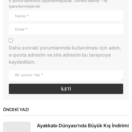
E-posta adresiniz yayınlanmayacak.
Gerekli alanlar
*
ile
işaretlenmişlerdir
Daha sonraki yorumlarımda kullanılması için adım,
e-posta adresim ve site adresim bu tarayıcıya
kaydedilsin.
ÖNCEKI YAZI
Ayakkabı Dünyası’nda Büyük Kış İndirimi