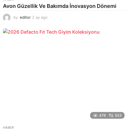
Avon Güzellik Ve Bakımda İnovasyon Dönemi
by
editor
2 ay ago
2
a
y
a
g
o
479
533
HABER