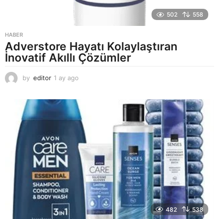
502
558
HABER
Adverstore Hayatı Kolaylaştıran
İnovatif Akıllı Çözümler
by
editor
1 ay ago
2
a
y
a
g
o
482
538