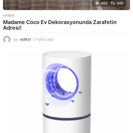
492
540
HABER
Madame Coco Ev Dekorasyonunda Zarafetin
Adresi!
by
editor
3 hafta ago
2
a
y
a
g
o