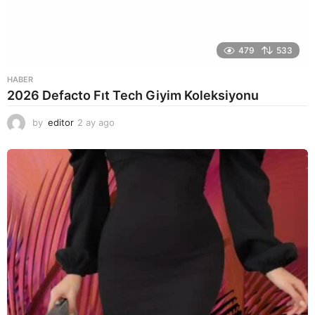
479
533
HABER
2026 Defacto Fıt Tech Giyim Koleksiyonu
by
editor
2 ay ago
2
a
y
a
g
o