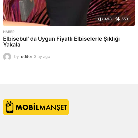
498
553
HABER
Elbisebul’ da Uygun Fiyatlı Elbiselerle Şıklığı
Yakala
by
editor
3 ay ago
2
a
y
a
g
o