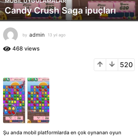
MOBIL UYGULAMALAR
1
Candy Crush Saga ipuçları
3
y
ı
l
admin
by
13 yıl ago
1
a
3
g
y
468
views
o
ı
l
1
520
a
3
g
y
o
ı
l
a
g
o
Şu anda mobil platformlarda en çok oynanan oyun