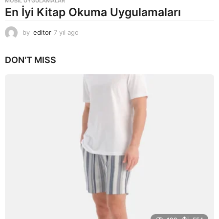
MOBIL UYGULAMALAR
En İyi Kitap Okuma Uygulamaları
by
editor
7 yıl ago
7
y
ı
DON'T MISS
l
a
g
o