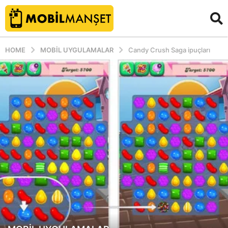
HOME
MOBIL UYGULAMALAR
Candy Crush Saga ipuçları