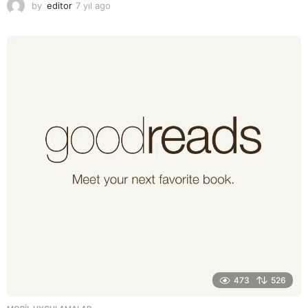
by
editor
7 yıl ago
7
y
ı
l
a
g
o
473
526