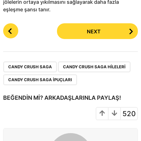
jölelerin ortaya yıkılmasını sağlayarak daha fazla
eşleşme şansı tanır.
P
NEXT
o
s
t
P
,
,
a
CANDY CRUSH SAGA
CANDY CRUSH SAGA HILELERI
g
CANDY CRUSH SAGA IPUÇLARI
i
n
BEĞENDIN MI? ARKADAŞLARINLA PAYLAŞ!
a
t
520
i
o
n