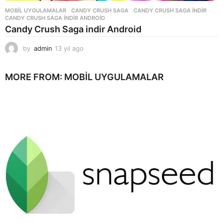
MOBIL UYGULAMALAR
CANDY CRUSH SAGA
,
CANDY CRUSH SAGA INDIR
,
CANDY CRUSH SAGA INDIR ANDROID
Candy Crush Saga indir Android
by
admin
13 yıl ago
1
3
y
MORE FROM:
MOBIL UYGULAMALAR
ı
l
a
g
o