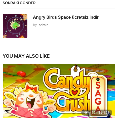
SONRAKİ GÖNDERİ
Angry Birds Space ücretsiz indir
by
admin
YOU MAY ALSO LIKE
470
523