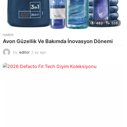
482
538
HABER
Avon Güzellik Ve Bakımda İnovasyon Dönemi
by
editor
2 ay ago
2
a
y
a
g
o