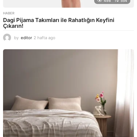
498
554
HABER
Dagi Pijama Takımları ile Rahatlığın Keyfini
Çıkarın!
by
editor
2 hafta ago
2
a
y
a
g
o