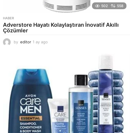
502
558
HABER
Adverstore Hayatı Kolaylaştıran İnovatif Akıllı
Çözümler
by
editor
1 ay ago
2
a
y
a
g
o