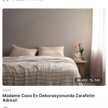
a
y
a
g
o
492
540
HABER
Madame Coco Ev Dekorasyonunda Zarafetin
Adresi!