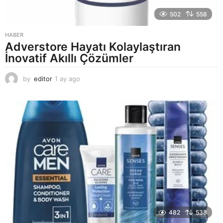
502
558
HABER
Adverstore Hayatı Kolaylaştıran
İnovatif Akıllı Çözümler
by
editor
1 ay ago
2
a
y
a
g
o
482
538