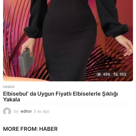
o
498
553
HABER
Elbisebul’ da Uygun Fiyatlı Elbiselerle Şıklığı
Yakala
by
editor
3 ay ago
2
a
y
MORE FROM:
HABER
a
g