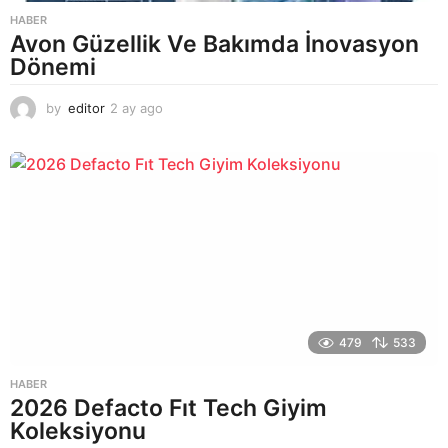
HABER
Avon Güzellik Ve Bakımda İnovasyon
Dönemi
by
editor
2 ay ago
2
a
y
a
g
o
479
533
HABER
2026 Defacto Fıt Tech Giyim
Koleksiyonu