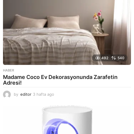
492
540
HABER
Madame Coco Ev Dekorasyonunda Zarafetin
Adresi!
by
editor
3 hafta ago
2
a
y
a
g
o