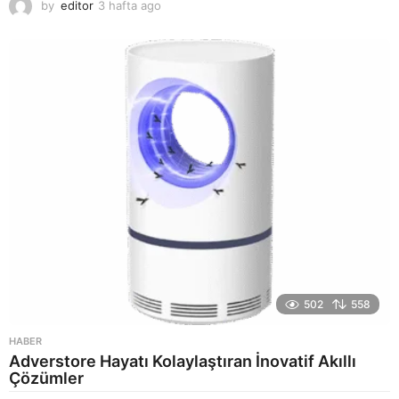
by
editor
3 hafta ago
2
a
y
a
g
o
502
558
HABER
Adverstore Hayatı Kolaylaştıran İnovatif Akıllı
Çözümler