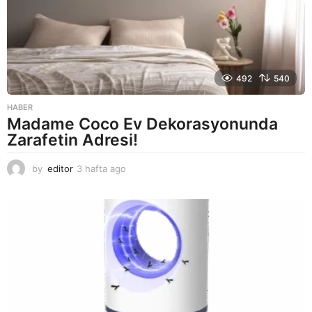
492
540
HABER
Madame Coco Ev Dekorasyonunda
Zarafetin Adresi!
by
editor
3 hafta ago
2
a
y
a
g
o