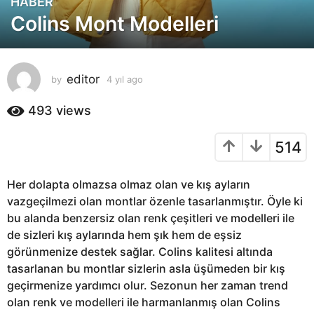
HABER
4
Colins Mont Modelleri
y
ı
l
a
editor
by
4 yıl ago
4
g
y
o
ı
493
views
4
l
a
y
514
g
ı
o
l
Her dolapta olmazsa olmaz olan ve kış ayların
a
vazgeçilmezi olan montlar özenle tasarlanmıştır. Öyle ki
g
bu alanda benzersiz olan renk çeşitleri ve modelleri ile
o
de sizleri kış aylarında hem şık hem de eşsiz
görünmenize destek sağlar. Colins kalitesi altında
tasarlanan bu montlar sizlerin asla üşümeden bir kış
geçirmenize yardımcı olur. Sezonun her zaman trend
olan renk ve modelleri ile harmanlanmış olan Colins