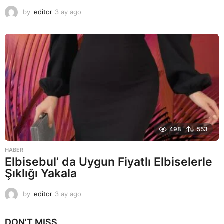
by
editor
3 ay ago
2
a
y
a
g
o
498
553
HABER
Elbisebul’ da Uygun Fiyatlı Elbiselerle
Şıklığı Yakala
by
editor
3 ay ago
2
a
y
DON'T MISS
a