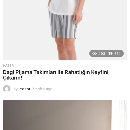
498
554
HABER
Dagi Pijama Takımları ile Rahatlığın Keyfini
Çıkarın!
by
editor
2 hafta ago
2
a
y
a
g
o