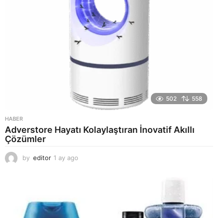
502
558
HABER
Adverstore Hayatı Kolaylaştıran İnovatif Akıllı
Çözümler
by
editor
1 ay ago
2
a
y
a
g
o