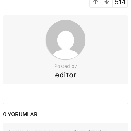
g
514
i
n
a
t
i
o
n
Posted by
editor
0 YORUMLAR