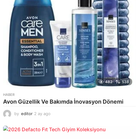
482
538
HABER
Avon Güzellik Ve Bakımda İnovasyon Dönemi
by
editor
2 ay ago
2
a
y
a
g