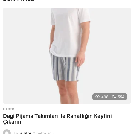
g
o
498
554
HABER
Dagi Pijama Takımları ile Rahatlığın Keyfini
Çıkarın!
by
editor
2 hafta ago
2