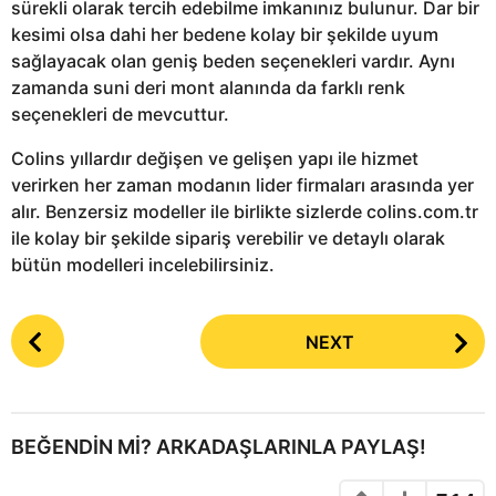
sürekli olarak tercih edebilme imkanınız bulunur. Dar bir
kesimi olsa dahi her bedene kolay bir şekilde uyum
sağlayacak olan geniş beden seçenekleri vardır. Aynı
zamanda suni deri mont alanında da farklı renk
seçenekleri de mevcuttur.
Colins yıllardır değişen ve gelişen yapı ile hizmet
verirken her zaman modanın lider firmaları arasında yer
alır. Benzersiz modeller ile birlikte sizlerde colins.com.tr
ile kolay bir şekilde sipariş verebilir ve detaylı olarak
bütün modelleri incelebilirsiniz.
P
NEXT
o
s
t
P
BEĞENDIN MI? ARKADAŞLARINLA PAYLAŞ!
a