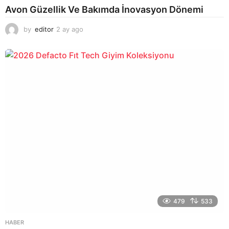
Avon Güzellik Ve Bakımda İnovasyon Dönemi
by
editor
2 ay ago
2
a
y
a
g
o
479
533
HABER