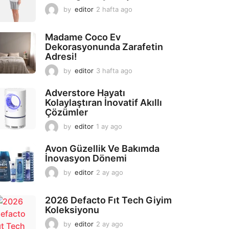
by
editor
2 hafta ago
2
a
y
Madame Coco Ev
a
Dekorasyonunda Zarafetin
g
Adresi!
o
by
editor
3 hafta ago
2
a
y
Adverstore Hayatı
a
Kolaylaştıran İnovatif Akıllı
g
Çözümler
o
by
editor
1 ay ago
2
a
y
Avon Güzellik Ve Bakımda
a
İnovasyon Dönemi
g
by
editor
2 ay ago
2
o
a
y
2026 Defacto Fıt Tech Giyim
a
Koleksiyonu
g
o
by
editor
2 ay ago
2