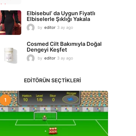
a
y
Elbisebul’ da Uygun Fiyatlı
a
Elbiselerle Şıklığı Yakala
g
o
by
editor
3 ay ago
2
a
y
Cosmed Cilt Bakımıyla Doğal
a
Dengeyi Keşfet
g
o
by
editor
3 ay ago
3
a
y
a
EDITÖRÜN SEÇTIKLERI
g
o
1