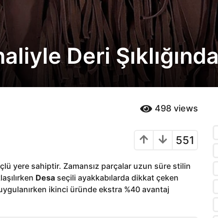
aliyle Deri Şıklığınd
498
views
551
çlü yere sahiptir. Zamansız parçalar uzun süre stilin
laşılırken
Desa
seçili ayakkabılarda dikkat çeken
m uygulanırken ikinci üründe ekstra %40 avantaj