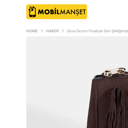
HOME
HABER
Desa Sezon Finaliyle Deri Şıklığınd