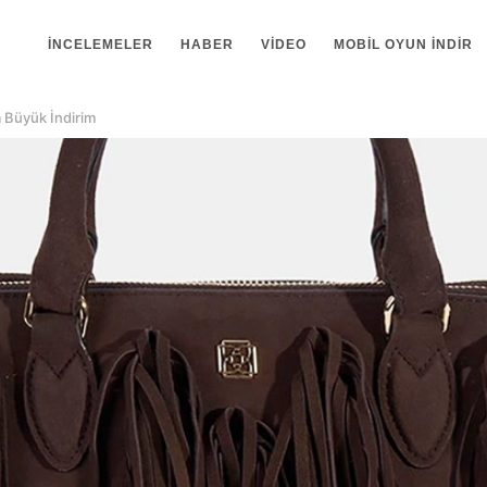
İNCELEMELER
HABER
VIDEO
MOBIL OYUN INDIR
a Büyük İndirim