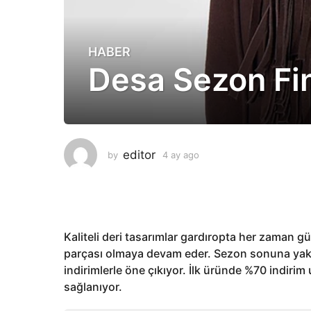
HABER
4
Desa Sezon Fin
a
y
a
g
o
3
editor
by
4 ay ago
3
a
a
y
y
a
a
g
g
o
o
Kaliteli deri tasarımlar gardıropta her zaman gü
parçası olmaya devam eder. Sezon sonuna yak
indirimlerle öne çıkıyor. İlk üründe %70 indiri
sağlanıyor.