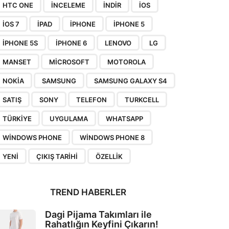
HTC ONE
INCELEME
INDIR
IOS
IOS 7
IPAD
IPHONE
IPHONE 5
IPHONE 5S
IPHONE 6
LENOVO
LG
MANSET
MICROSOFT
MOTOROLA
NOKIA
SAMSUNG
SAMSUNG GALAXY S4
SATIŞ
SONY
TELEFON
TURKCELL
TÜRKIYE
UYGULAMA
WHATSAPP
WINDOWS PHONE
WINDOWS PHONE 8
YENI
ÇIKIŞ TARIHI
ÖZELLIK
TREND HABERLER
Dagi Pijama Takımları ile
Rahatlığın Keyfini Çıkarın!