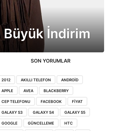
a Büyük İndirim
SON YORUMLAR
2012
AKILLI TELEFON
ANDROID
APPLE
AVEA
BLACKBERRY
CEP TELEFONU
FACEBOOK
FIYAT
GALAXY S3
GALAXY S4
GALAXY S5
GOOGLE
GÜNCELLEME
HTC