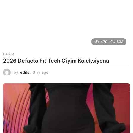
479
533
HABER
2026 Defacto Fıt Tech Giyim Koleksiyonu
by
editor
3 ay ago
2
a
y
a
g
o