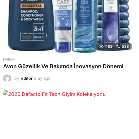
482
538
HABER
Avon Güzellik Ve Bakımda İnovasyon Dönemi
by
editor
2 ay ago
2
a
y
a
g
o