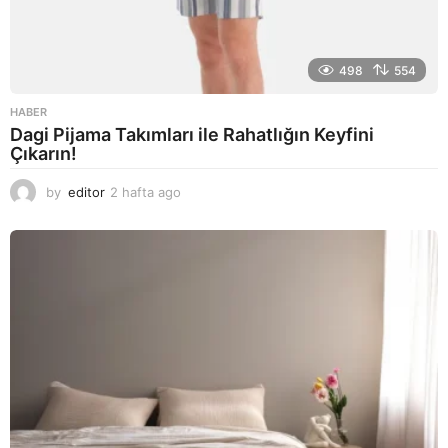
498
554
HABER
Dagi Pijama Takımları ile Rahatlığın Keyfini
Çıkarın!
by
editor
2 hafta ago
2
a
y
a
g
o