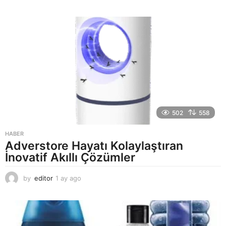
a
y
a
g
o
502
558
HABER
Adverstore Hayatı Kolaylaştıran
İnovatif Akıllı Çözümler
by
editor
1 ay ago
2
a
y
a
g
o