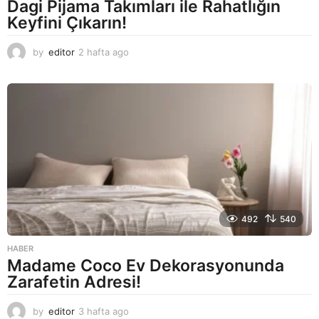
Dagi Pijama Takımları ile Rahatlığın
Keyfini Çıkarın!
by
editor
2 hafta ago
2
a
y
a
g
o
492
540
HABER
Madame Coco Ev Dekorasyonunda
Zarafetin Adresi!
by
editor
3 hafta ago
2