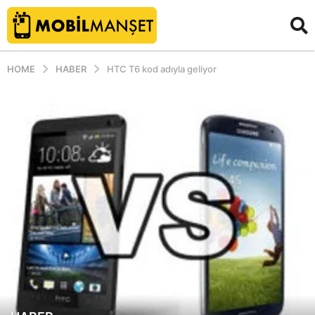
HOME
HABER
HTC T6 kod adıyla geliyor