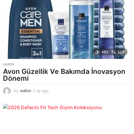
482
538
HABER
Avon Güzellik Ve Bakımda İnovasyon
Dönemi
by
editor
2 ay ago
2
a
y
a
g
o