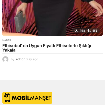
498
553
HABER
Elbisebul’ da Uygun Fiyatlı Elbiselerle Şıklığı
Yakala
by
editor
3 ay ago
2
a
y
a
g
o