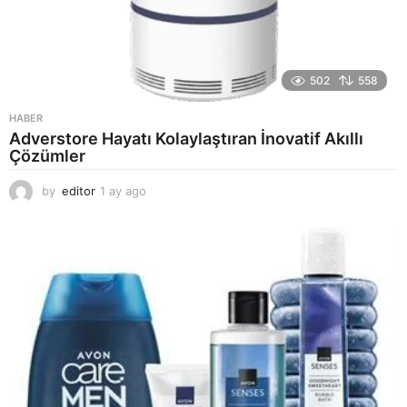
502
558
HABER
Adverstore Hayatı Kolaylaştıran İnovatif Akıllı
Çözümler
by
editor
1 ay ago
2
a
y
a
g
o