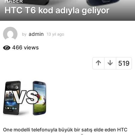
HABER
1
HTC T6 kod adıyla geliyor
3
y
ı
l
admin
by
13 yıl ago
1
a
3
g
y
466
views
o
ı
l
1
519
a
3
g
y
o
ı
l
a
g
o
One modelli telefonuyla büyük bir satış elde eden HTC