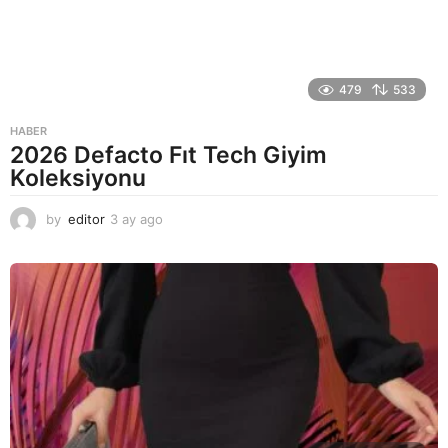
479
533
HABER
2026 Defacto Fıt Tech Giyim
Koleksiyonu
by
editor
3 ay ago
2
a
y
a
g
o