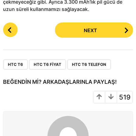
çekmeyeceğiz gibi. Ayrıca 3.300 mAh’lık pil gücü de
uzun süreli kullanmamızı sağlayacak.
P
NEXT
o
s
t
P
,
,
a
HTC T6
HTC T6 FIYAT
HTC T6 TELEFON
g
i
BEĞENDIN MI? ARKADAŞLARINLA PAYLAŞ!
n
a
519
t
i
o
n