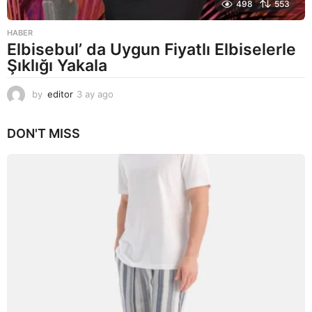
498
553
HABER
Elbisebul’ da Uygun Fiyatlı Elbiselerle
Şıklığı Yakala
by
editor
3 ay ago
2
a
y
DON'T MISS
a
g
o