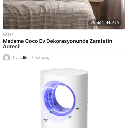
492
540
HABER
Madame Coco Ev Dekorasyonunda Zarafetin
Adresi!
by
editor
3 hafta ago
2
a
y
a
g
o