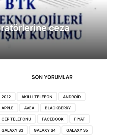
ratörlerine ceza
SON YORUMLAR
2012
AKILLI TELEFON
ANDROID
APPLE
AVEA
BLACKBERRY
CEP TELEFONU
FACEBOOK
FIYAT
GALAXY S3
GALAXY S4
GALAXY S5