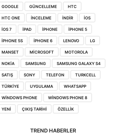
GOOGLE
GÜNCELLEME
HTC
HTC ONE
INCELEME
INDIR
IOS
IOS 7
IPAD
IPHONE
IPHONE 5
IPHONE 5S
IPHONE 6
LENOVO
LG
MANSET
MICROSOFT
MOTOROLA
NOKIA
SAMSUNG
SAMSUNG GALAXY S4
SATIŞ
SONY
TELEFON
TURKCELL
TÜRKIYE
UYGULAMA
WHATSAPP
WINDOWS PHONE
WINDOWS PHONE 8
YENI
ÇIKIŞ TARIHI
ÖZELLIK
TREND HABERLER