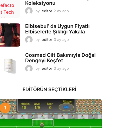
Koleksiyonu
g
o
by
editor
2 ay ago
2
a
y
Elbisebul’ da Uygun Fiyatlı
a
Elbiselerle Şıklığı Yakala
g
o
by
editor
3 ay ago
2
a
y
Cosmed Cilt Bakımıyla Doğal
a
Dengeyi Keşfet
g
o
by
editor
3 ay ago
3
a
y
a
EDITÖRÜN SEÇTIKLERI
g
o
1