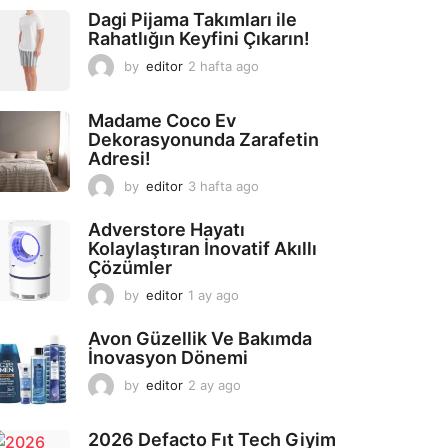
Dagi Pijama Takımları ile
Rahatlığın Keyfini Çıkarın!
by
editor
2 hafta ago
2
a
y
Madame Coco Ev
a
Dekorasyonunda Zarafetin
g
Adresi!
o
by
editor
3 hafta ago
2
a
y
Adverstore Hayatı
a
Kolaylaştıran İnovatif Akıllı
g
Çözümler
o
by
editor
1 ay ago
2
a
y
Avon Güzellik Ve Bakımda
a
İnovasyon Dönemi
g
by
editor
2 ay ago
2
o
a
y
2026 Defacto Fıt Tech Giyim
a