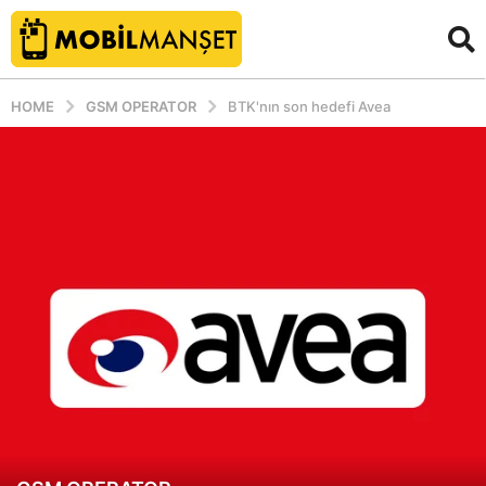
HOME
GSM OPERATOR
BTK'nın son hedefi Avea