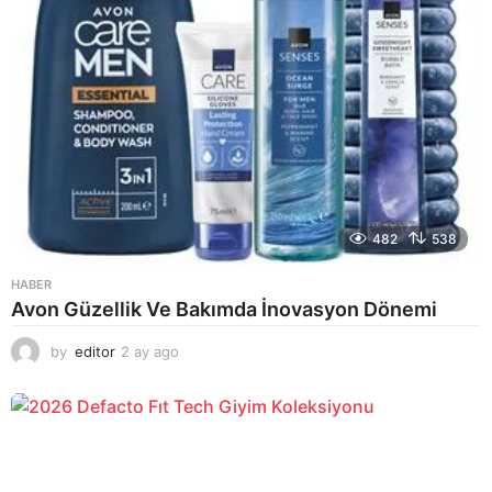
482
538
HABER
Avon Güzellik Ve Bakımda İnovasyon Dönemi
by
editor
2 ay ago
2
a
y
a
g
o