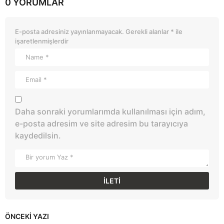
0 YORUMLAR
E-posta adresiniz yayınlanmayacak.
Gerekli alanlar
*
ile
işaretlenmişlerdir
Daha sonraki yorumlarımda kullanılması için adım,
e-posta adresim ve site adresim bu tarayıcıya
kaydedilsin.
ÖNCEKI YAZI