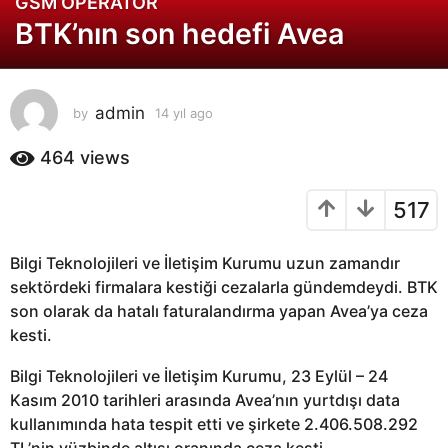
GSM OPERATOR
1
BTK’nın son hedefi Avea
4
y
ı
l
admin
by
14 yıl ago
1
a
4
g
y
464
views
o
ı
l
1
517
a
4
g
y
o
Bilgi Teknolojileri ve İletişim Kurumu uzun zamandır
ı
sektördeki firmalara kestiği cezalarla gündemdeydi. BTK
l
son olarak da hatalı faturalandırma yapan Avea’ya ceza
a
kesti.
g
o
Bilgi Teknolojileri ve İletişim Kurumu, 23 Eylül – 24
Kasım 2010 tarihleri arasında Avea’nın yurtdışı data
kullanımında hata tespit etti ve şirkete 2.406.508.292
TL’nin yüzbinde altısı oranında ceza kesti.