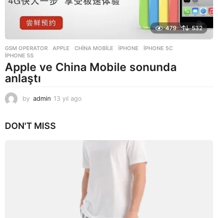
479
532
GSM OPERATOR
APPLE
,
CHINA MOBILE
,
IPHONE
,
IPHONE 5C
,
IPHONE 5S
Apple ve China Mobile sonunda
anlaştı
by
admin
13 yıl ago
1
3
y
DON'T MISS
ı
l
a
g
o