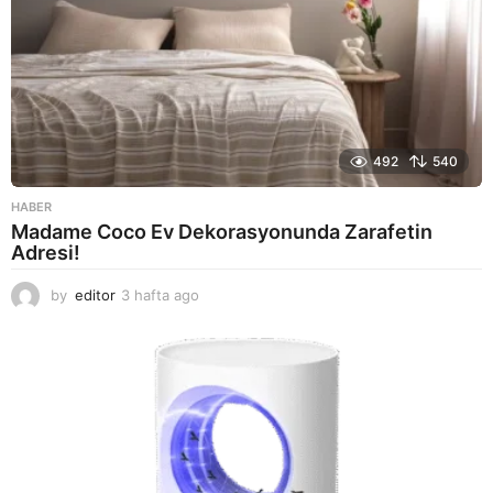
492
540
HABER
Madame Coco Ev Dekorasyonunda Zarafetin
Adresi!
by
editor
3 hafta ago
2
a
y
a
g
o