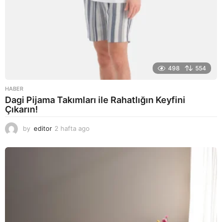
498
554
HABER
Dagi Pijama Takımları ile Rahatlığın Keyfini
Çıkarın!
by
editor
2 hafta ago
2
a
y
a
g
o