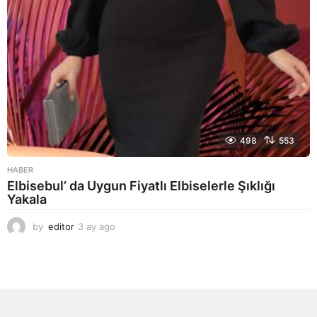
498
553
HABER
Elbisebul’ da Uygun Fiyatlı Elbiselerle Şıklığı
Yakala
by
editor
3 ay ago
2
a
y
a
g
o