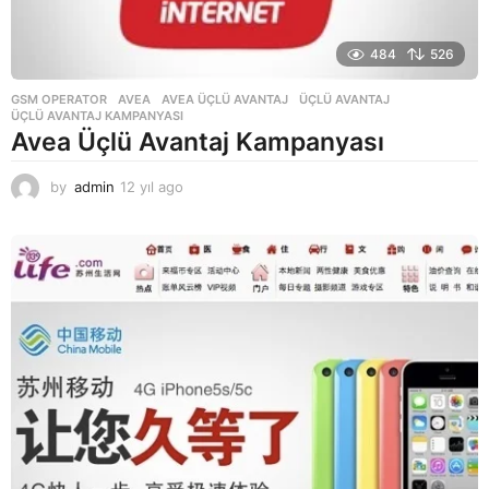
484
526
GSM OPERATOR
AVEA
,
AVEA ÜÇLÜ AVANTAJ
,
ÜÇLÜ AVANTAJ
,
ÜÇLÜ AVANTAJ KAMPANYASI
Avea Üçlü Avantaj Kampanyası
by
admin
12 yıl ago
1
2
y
ı
l
a
g
o