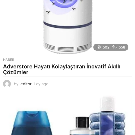
502
558
HABER
Adverstore Hayatı Kolaylaştıran İnovatif Akıllı
Çözümler
by
editor
1 ay ago
2
a
y
a
g
o