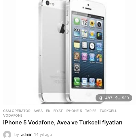
ı
l
a
g
o
487
539
GSM OPERATOR
AVEA
,
EK
,
FIYAT
,
IPHONE 5
,
TARIFE
,
TURKCELL
,
VODAFONE
iPhone 5 Vodafone, Avea ve Turkcell fiyatları
by
admin
14 yıl ago
1