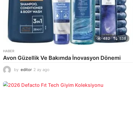
482
538
HABER
Avon Güzellik Ve Bakımda İnovasyon Dönemi
by
editor
2 ay ago
2
a
y
a
g
o