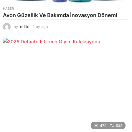
HABER
Avon Güzellik Ve Bakımda İnovasyon Dönemi
by
editor
2 ay ago
2
a
y
a
g
o
479
533