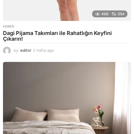
498
554
HABER
Dagi Pijama Takımları ile Rahatlığın Keyfini
Çıkarın!
by
editor
2 hafta ago
2
a
y
a
g
o