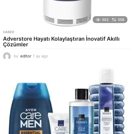
502
558
HABER
Adverstore Hayatı Kolaylaştıran İnovatif Akıllı
Çözümler
by
editor
1 ay ago
2
a
y
a
g
o