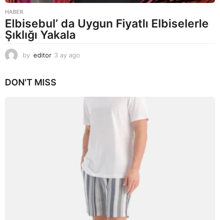
HABER
Elbisebul’ da Uygun Fiyatlı Elbiselerle
Şıklığı Yakala
by
editor
3 ay ago
2
a
y
DON'T MISS
a
g
o