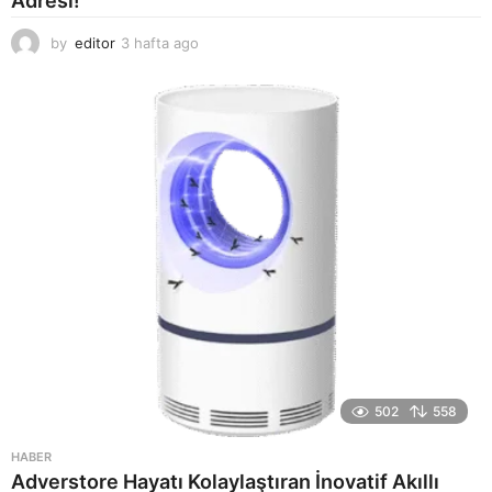
Adresi!
by
editor
3 hafta ago
2
a
y
a
g
o
502
558
HABER
Adverstore Hayatı Kolaylaştıran İnovatif Akıllı