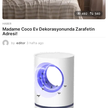
492
540
HABER
Madame Coco Ev Dekorasyonunda Zarafetin
Adresi!
by
editor
3 hafta ago
2
a
y
a
g
o