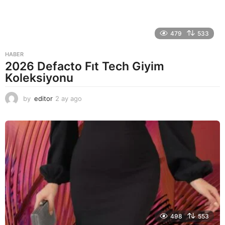
479
533
HABER
2026 Defacto Fıt Tech Giyim
Koleksiyonu
by
editor
2 ay ago
2
a
y
a
g
o
498
553