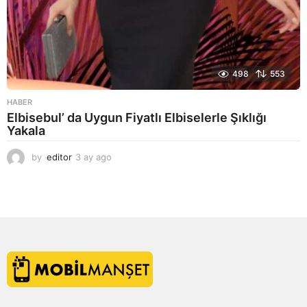
498
553
HABER
Elbisebul’ da Uygun Fiyatlı Elbiselerle Şıklığı
Yakala
by
editor
3 ay ago
2
a
y
a
g
o