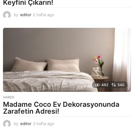
Keyfini Çıkarın!
by
editor
2 hafta ago
2
a
y
a
g
o
492
540
HABER
Madame Coco Ev Dekorasyonunda
Zarafetin Adresi!
by
editor
3 hafta ago
2
a