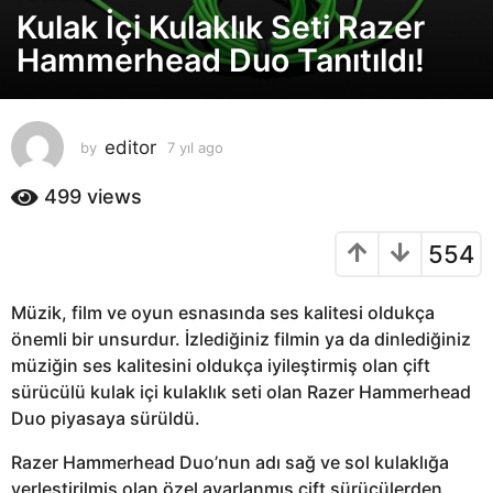
Kulak İçi Kulaklık Seti Razer
y
ı
Hammerhead Duo Tanıtıldı!
l
a
g
editor
by
7 yıl ago
7
o
y
7
ı
499
views
y
l
ı
a
554
g
l
o
a
g
Müzik, film ve oyun esnasında ses kalitesi oldukça
o
önemli bir unsurdur. İzlediğiniz filmin ya da dinlediğiniz
müziğin ses kalitesini oldukça iyileştirmiş olan çift
sürücülü kulak içi kulaklık seti olan Razer Hammerhead
Duo piyasaya sürüldü.
Razer Hammerhead Duo’nun adı sağ ve sol kulaklığa
yerleştirilmiş olan özel ayarlanmış çift sürücülerden