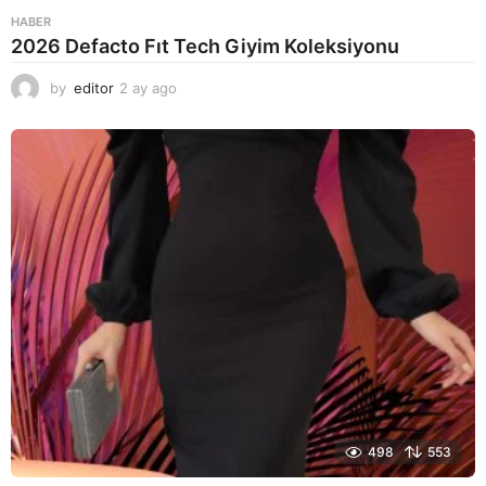
HABER
2026 Defacto Fıt Tech Giyim Koleksiyonu
by
editor
2 ay ago
2
a
y
a
g
o
498
553