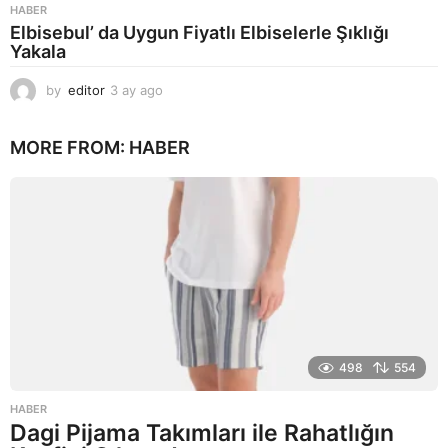
HABER
Elbisebul’ da Uygun Fiyatlı Elbiselerle Şıklığı
Yakala
by
editor
3 ay ago
2
a
y
MORE FROM:
HABER
a
g
o
498
554
HABER
Dagi Pijama Takımları ile Rahatlığın