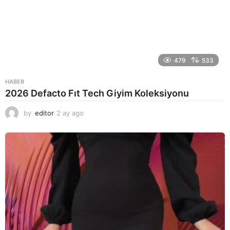
479
533
HABER
2026 Defacto Fıt Tech Giyim Koleksiyonu
by
editor
2 ay ago
2
a
y
a
g
o