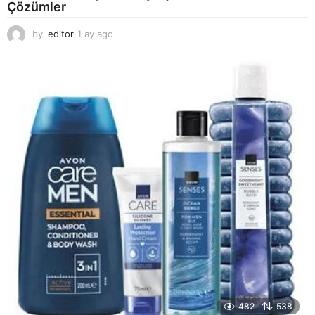
Çözümler
by
editor
1 ay ago
2
a
y
a
g
o
482
538