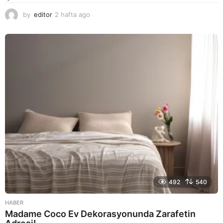
by
editor
2 hafta ago
2
a
y
a
g
o
492
540
HABER
Madame Coco Ev Dekorasyonunda Zarafetin