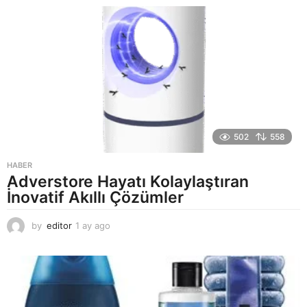
y
a
g
o
502
558
HABER
Adverstore Hayatı Kolaylaştıran
İnovatif Akıllı Çözümler
by
editor
1 ay ago
2
a
y
a
g
o