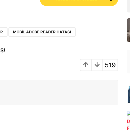
,
IR
MOBIL ADOBE READER HATASI
Ş!
519