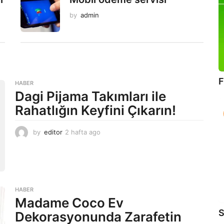
by
admin
F
HABER
Dagi Pijama Takımları ile
Rahatlığın Keyfini Çıkarın!
by
editor
2 hafta ago
2
a
y
a
g
o
HABER
Madame Coco Ev
S
Dekorasyonunda Zarafetin