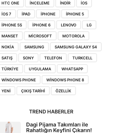
HTC ONE
INCELEME
INDIR
IOS
IOS 7
IPAD
IPHONE
IPHONE 5
IPHONE 5S
IPHONE 6
LENOVO
LG
MANSET
MICROSOFT
MOTOROLA
NOKIA
SAMSUNG
SAMSUNG GALAXY S4
SATIŞ
SONY
TELEFON
TURKCELL
TÜRKIYE
UYGULAMA
WHATSAPP
WINDOWS PHONE
WINDOWS PHONE 8
YENI
ÇIKIŞ TARIHI
ÖZELLIK
TREND HABERLER
Dagi Pijama Takımları ile
Rahatlığın Keyfini Çıkarın!