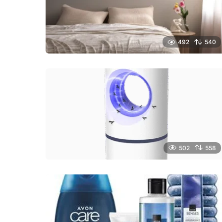
492
540
502
558