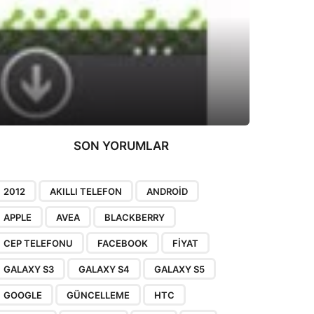
SON YORUMLAR
2012
AKILLI TELEFON
ANDROID
APPLE
AVEA
BLACKBERRY
CEP TELEFONU
FACEBOOK
FIYAT
GALAXY S3
GALAXY S4
GALAXY S5
GOOGLE
GÜNCELLEME
HTC