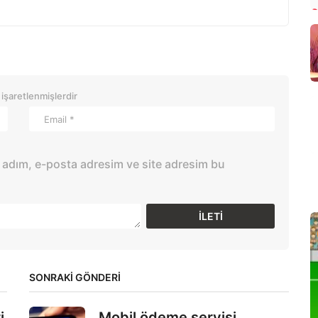
 işaretlenmişlerdir
 adım, e-posta adresim ve site adresim bu
SONRAKİ GÖNDERİ
i
Mobil ödeme servisi