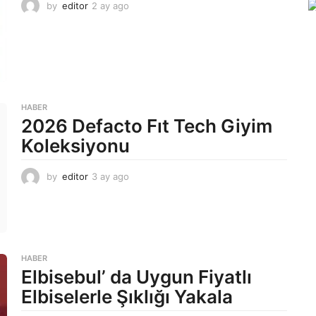
by
editor
2 ay ago
2
a
y
a
g
o
HABER
2026 Defacto Fıt Tech Giyim
Koleksiyonu
by
editor
3 ay ago
2
a
y
a
g
o
HABER
Elbisebul’ da Uygun Fiyatlı
Elbiselerle Şıklığı Yakala