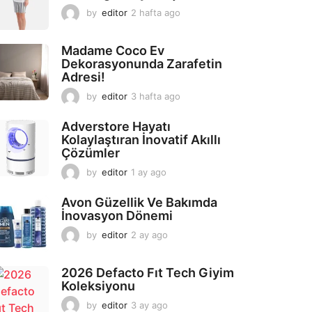
by
editor
2 hafta ago
2
a
y
Madame Coco Ev
a
Dekorasyonunda Zarafetin
g
Adresi!
o
by
editor
3 hafta ago
2
a
y
Adverstore Hayatı
a
Kolaylaştıran İnovatif Akıllı
g
Çözümler
o
by
editor
1 ay ago
2
a
y
Avon Güzellik Ve Bakımda
a
İnovasyon Dönemi
g
by
editor
2 ay ago
2
o
a
y
2026 Defacto Fıt Tech Giyim
a
Koleksiyonu
g
o
by
editor
3 ay ago
2