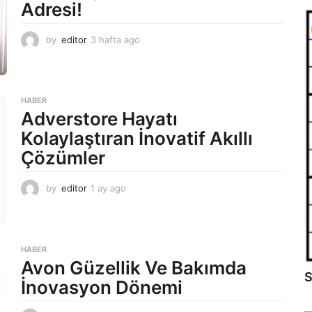
Adresi!
by
editor
3 hafta ago
2
a
y
a
g
HABER
o
Adverstore Hayatı
Kolaylaştıran İnovatif Akıllı
Çözümler
by
editor
1 ay ago
2
a
y
a
g
HABER
o
Avon Güzellik Ve Bakımda
S
İnovasyon Dönemi