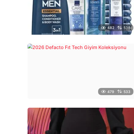
482
538
479
533