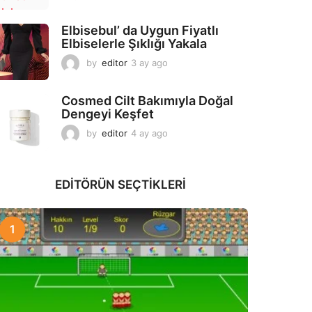
a
y
Elbisebul’ da Uygun Fiyatlı
a
Elbiselerle Şıklığı Yakala
g
o
by
editor
3 ay ago
2
a
y
Cosmed Cilt Bakımıyla Doğal
a
Dengeyi Keşfet
g
o
by
editor
4 ay ago
3
a
y
a
EDITÖRÜN SEÇTIKLERI
g
o
1