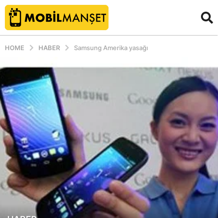
HOME
HABER
Samsung Amerika yasağı