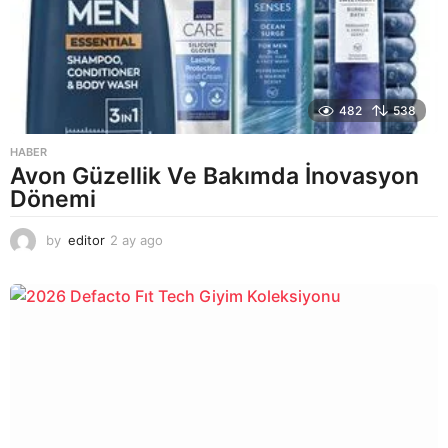
482
538
HABER
Avon Güzellik Ve Bakımda İnovasyon
Dönemi
by
editor
2 ay ago
2
a
y
a
g
o