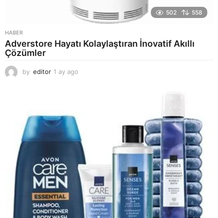
502
558
HABER
Adverstore Hayatı Kolaylaştıran İnovatif Akıllı
Çözümler
by
editor
1 ay ago
2
a
y
a
g
o