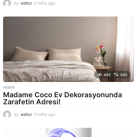
by
editor
2 hafta ago
2
a
y
a
g
o
492
540
HABER
Madame Coco Ev Dekorasyonunda
Zarafetin Adresi!
by
editor
3 hafta ago
2
a
y
a