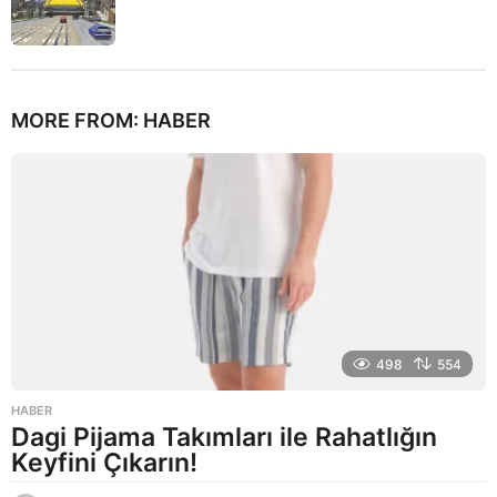
MORE FROM:
HABER
498
554
HABER
Dagi Pijama Takımları ile Rahatlığın
Keyfini Çıkarın!