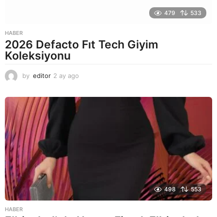
479
533
HABER
2026 Defacto Fıt Tech Giyim
Koleksiyonu
by
editor
2 ay ago
2
a
y
a
g
o
498
553
HABER