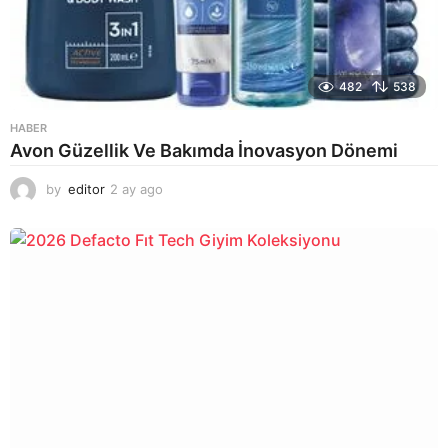
482
538
HABER
Avon Güzellik Ve Bakımda İnovasyon Dönemi
by
editor
2 ay ago
2
a
y
a
g
o