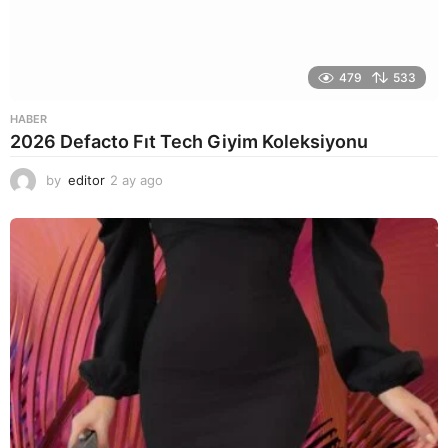
479
533
HABER
2026 Defacto Fıt Tech Giyim Koleksiyonu
by
editor
2 ay ago
2
a
y
a
g
o