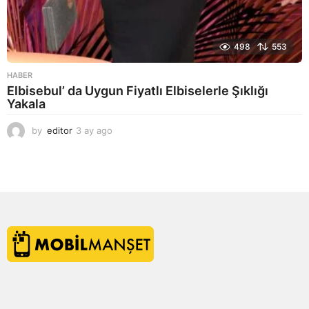
498
553
HABER
Elbisebul’ da Uygun Fiyatlı Elbiselerle Şıklığı
Yakala
by
editor
3 ay ago
2
a
y
a
g
o