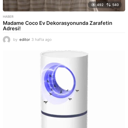
492
540
HABER
Madame Coco Ev Dekorasyonunda Zarafetin
Adresi!
by
editor
3 hafta ago
2
a
y
a
g
o