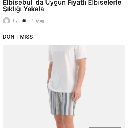
Elbisebul’ da Uygun Fiyatlı Elbiselerle
Şıklığı Yakala
by
editor
3 ay ago
2
a
y
DON'T MISS
a
g
o