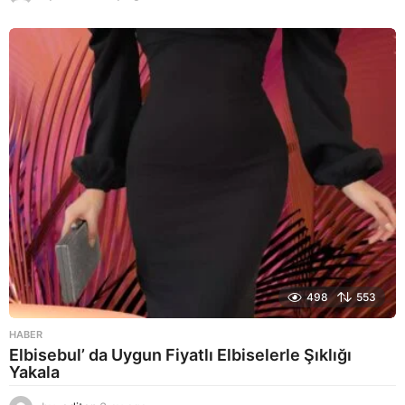
a
y
a
g
o
498
553
HABER
Elbisebul’ da Uygun Fiyatlı Elbiselerle Şıklığı
Yakala