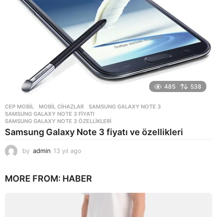
o
485
538
CEP MOBIL
,
MOBIL CIHAZLAR
SAMSUNG GALAXY NOTE 3
,
SAMSUNG GALAXY NOTE 3 FIYATI
,
SAMSUNG GALAXY NOTE 3 ÖZELLIKLERI
Samsung Galaxy Note 3 fiyatı ve özellikleri
by
admin
13 yıl ago
1
3
y
MORE FROM:
HABER
ı
l
a
g
o