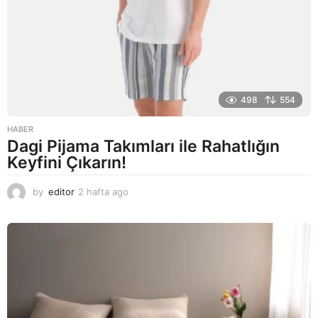
498
554
HABER
Dagi Pijama Takımları ile Rahatlığın
Keyfini Çıkarın!
by
editor
2 hafta ago
2
a
y
a
g
o