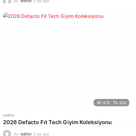
by
editor
2 ay ago
2
a
y
a
g
o
479
533
HABER
2026 Defacto Fıt Tech Giyim Koleksiyonu
by
editor
3 ay ago
2