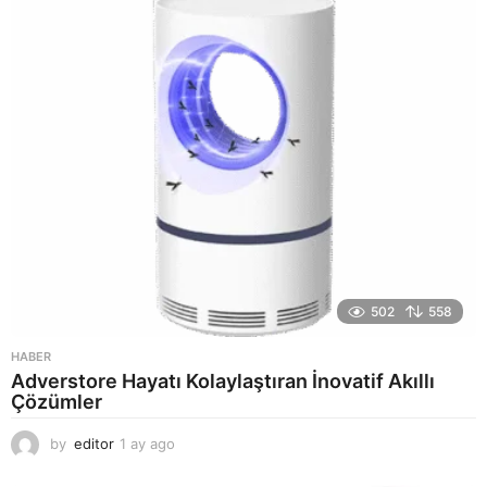
a
g
o
502
558
HABER
Adverstore Hayatı Kolaylaştıran İnovatif Akıllı
Çözümler
by
editor
1 ay ago
2
a
y