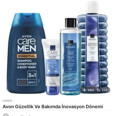
a
g
o
482
538
HABER
Avon Güzellik Ve Bakımda İnovasyon Dönemi