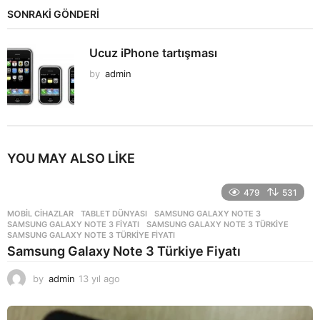
SONRAKİ GÖNDERİ
Ucuz iPhone tartışması
by
admin
YOU MAY ALSO LIKE
479
531
MOBIL CIHAZLAR
,
TABLET DÜNYASI
SAMSUNG GALAXY NOTE 3
,
SAMSUNG GALAXY NOTE 3 FIYATI
,
SAMSUNG GALAXY NOTE 3 TÜRKIYE
,
SAMSUNG GALAXY NOTE 3 TÜRKIYE FIYATI
Samsung Galaxy Note 3 Türkiye Fiyatı
by
admin
13 yıl ago
1
3
y
ı