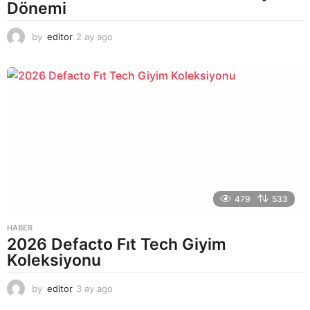
Dönemi
by
editor
2 ay ago
2
a
y
a
g
o
479
533
HABER
2026 Defacto Fıt Tech Giyim
Koleksiyonu
by
editor
3 ay ago
2
a