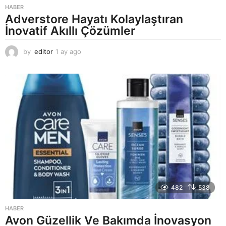
HABER
Adverstore Hayatı Kolaylaştıran
İnovatif Akıllı Çözümler
by
editor
1 ay ago
2
a
y
a
g
o
482
538
HABER
Avon Güzellik Ve Bakımda İnovasyon