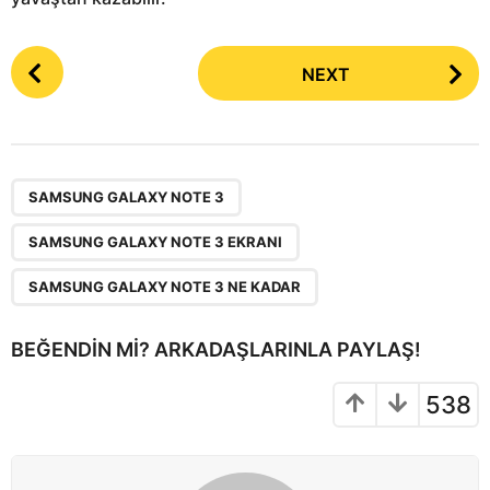
P
NEXT
o
s
t
P
,
,
a
SAMSUNG GALAXY NOTE 3
g
SAMSUNG GALAXY NOTE 3 EKRANI
i
n
SAMSUNG GALAXY NOTE 3 NE KADAR
a
t
BEĞENDIN MI? ARKADAŞLARINLA PAYLAŞ!
i
o
538
n