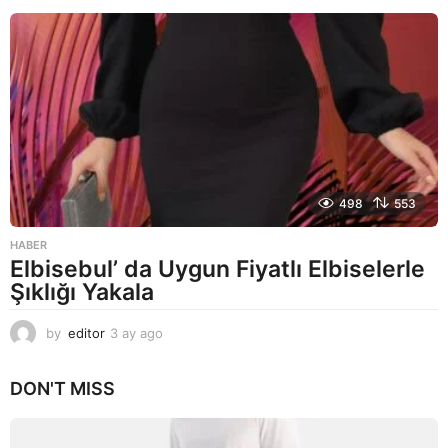
y
a
g
o
498
553
HABER
Elbisebul’ da Uygun Fiyatlı Elbiselerle
Şıklığı Yakala
by
editor
3 ay ago
2
a
y
DON'T MISS
a
g
o