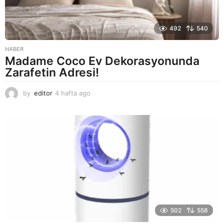
492
540
HABER
Madame Coco Ev Dekorasyonunda
Zarafetin Adresi!
by
editor
4 hafta ago
2
a
y
a
g
o
502
558