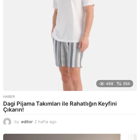
498
554
HABER
Dagi Pijama Takımları ile Rahatlığın Keyfini
Çıkarın!
by
editor
2 hafta ago
2
a
y
a