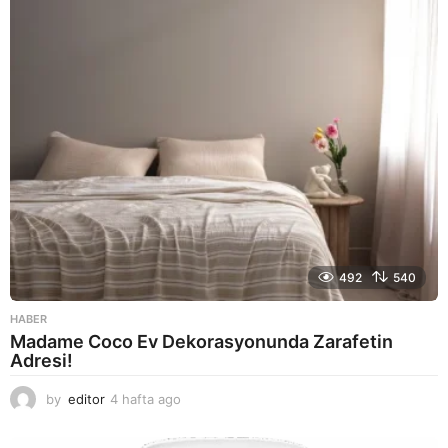
g
o
492
540
HABER
Madame Coco Ev Dekorasyonunda Zarafetin
Adresi!
by
editor
4 hafta ago
2
a
y