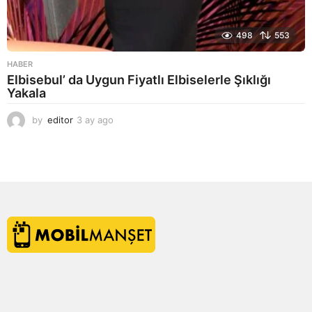
498
553
HABER
Elbisebul’ da Uygun Fiyatlı Elbiselerle Şıklığı
Yakala
by
editor
3 ay ago
2
a
y
a
g
o