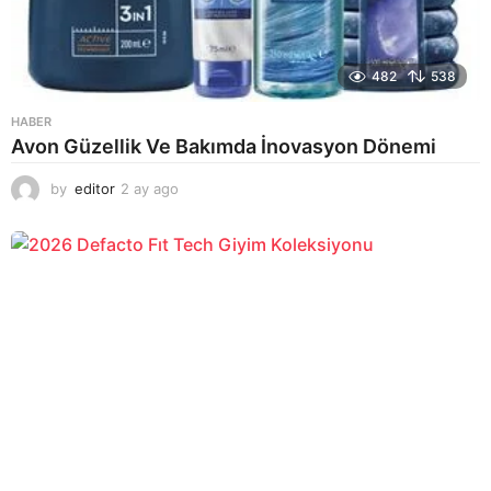
482
538
HABER
Avon Güzellik Ve Bakımda İnovasyon Dönemi
by
editor
2 ay ago
2
a
y
a
g
o