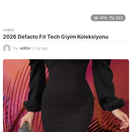
479
533
HABER
2026 Defacto Fıt Tech Giyim Koleksiyonu
by
editor
2 ay ago
2
a
y
a
g
o