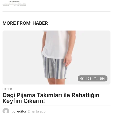
MORE FROM:
HABER
498
554
HABER
Dagi Pijama Takımları ile Rahatlığın
Keyfini Çıkarın!
by
editor
2 hafta ago
2