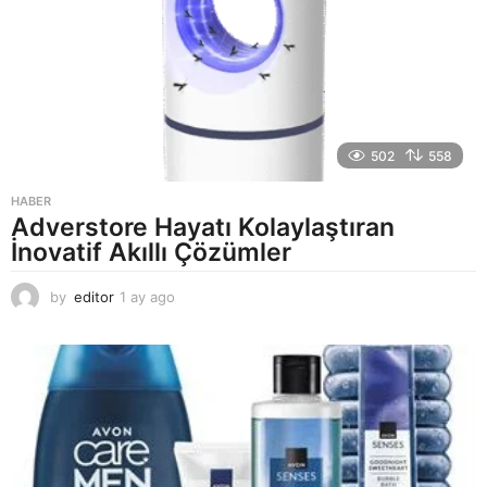
o
502
558
HABER
Adverstore Hayatı Kolaylaştıran
İnovatif Akıllı Çözümler
by
editor
1 ay ago
2
a
y
a
g
o