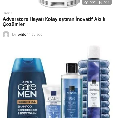
502
558
HABER
Adverstore Hayatı Kolaylaştıran İnovatif Akıllı
Çözümler
by
editor
1 ay ago
2
a
y
a
g
o