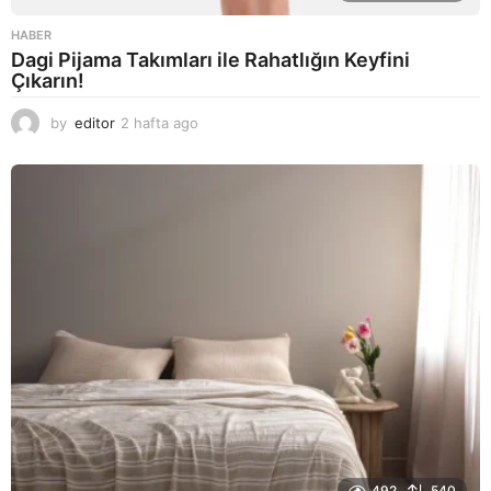
HABER
Dagi Pijama Takımları ile Rahatlığın Keyfini
Çıkarın!
by
editor
2 hafta ago
2
a
y
a
g
o
492
540