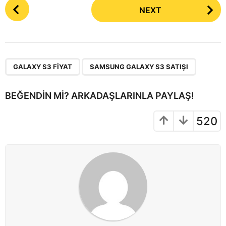
P
NEXT
o
s
t
P
,
a
GALAXY S3 FIYAT
SAMSUNG GALAXY S3 SATIŞI
g
i
BEĞENDIN MI? ARKADAŞLARINLA PAYLAŞ!
n
a
520
t
i
o
n