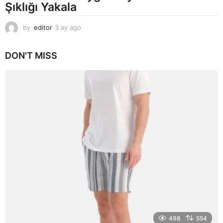
Şıklığı Yakala
by
editor
3 ay ago
2
a
y
DON'T MISS
a
g
o
498
554