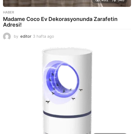
HABER
Madame Coco Ev Dekorasyonunda Zarafetin
Adresi!
by
editor
3 hafta ago
2
a
y
a
g
o