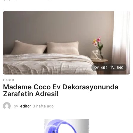
a
y
a
g
o
492
540
HABER
Madame Coco Ev Dekorasyonunda
Zarafetin Adresi!
by
editor
3 hafta ago
2
a
y
a
g