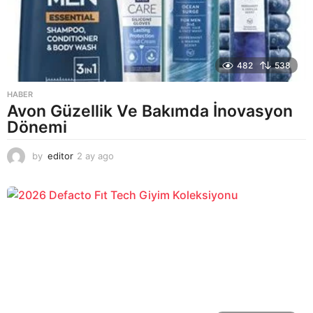
482
538
HABER
Avon Güzellik Ve Bakımda İnovasyon
Dönemi
by
editor
2 ay ago
2
a
y
a
g
o