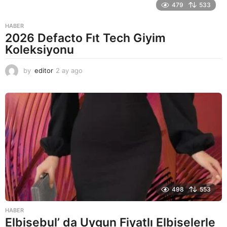
479
533
HABER
2026 Defacto Fıt Tech Giyim
Koleksiyonu
by
editor
2 ay ago
2
a
y
a
g
o
498
553
HABER
Elbisebul’ da Uygun Fiyatlı Elbiselerle