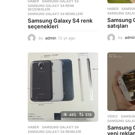
HABER
SAMSUNG GALAXY S4
,
SAMSUNG GALAXY S4 RENK
,
HABER
SAMSUN
SEÇENEKLERI
SAMSUNG GALAX
SAMSUNG GALAXY S4 RENKLLERI
Samsung G
Samsung Galaxy S4 renk
satışları
seçenekleri
by
admi
by
admin
13 yıl ago
1
3
y
ı
l
a
g
o
465
519
VIDEO
SAMSUN
SAMSUNG GALA
Samsung G
HABER
SAMSUNG GALAXY S4
,
SAMSUNG GALAXY S4 RENKLERI
yeni rekla