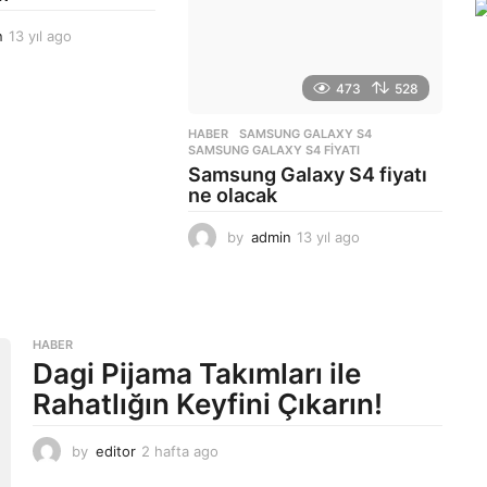
n
13 yıl ago
1
3
y
473
528
ı
l
HABER
SAMSUNG GALAXY S4
,
a
SAMSUNG GALAXY S4 FIYATI
g
Samsung Galaxy S4 fiyatı
o
ne olacak
by
admin
13 yıl ago
1
3
y
ı
l
a
HABER
g
Dagi Pijama Takımları ile
o
Rahatlığın Keyfini Çıkarın!
by
editor
2 hafta ago
2
a