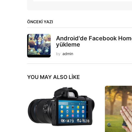
ÖNCEKI YAZI
Android'de Facebook Hom
yükleme
by
admin
YOU MAY ALSO LIKE
473
528