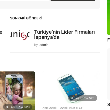
SONRAKİ GÖNDERİ
e
Türkiye’nin Lider Firmaları
İspanya’da
F
by
admin
470
523
S
469
523
CEP MOBIL
,
MOBIL CIHAZLAR