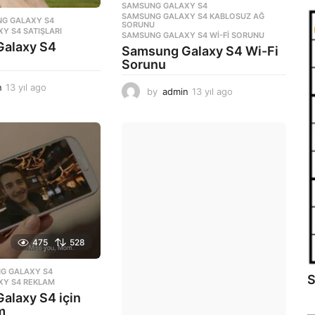
SAMSUNG GALAXY S4
,
SAMSUNG GALAXY S4 KABLOSUZ AĞ
,
G GALAXY S4
,
SORUNU
Y S4 SATIŞLARI
SAMSUNG GALAXY S4 WI-FI SORUNU
alaxy S4
Samsung Galaxy S4 Wi-Fi
Sorunu
n
13 yıl ago
1
by
admin
13 yıl ago
1
3
3
y
y
ı
ı
l
l
a
a
g
g
o
o
475
528
G GALAXY S4
,
S
XY S4 REKLAM
alaxy S4 için
m