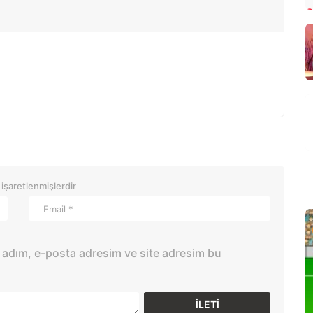
 işaretlenmişlerdir
 adım, e-posta adresim ve site adresim bu