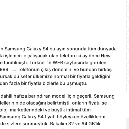
 olan Samsung Galaxy S4 bu ayın sonunda tüm dünyada
a işlemci ile çalışacak olan telefon iki ay önce New
le tanıtılmıştı. Turkcell’in WEB sayfasında görülen
1.999 TL. Telefonun çıkış dönemini ve bundan birkaç
rsak bu sefer ülkemize normal bir fiyatla geldiğini
radan fazla bir fiyatla bizlerle buluşmuştu.
dahili hafıza barındıran modeli için geçerli. Samsung
lerinin de olacağını belirtmişti, onların fiyatı ise
noloji marketlerindeki ve büyük ihtimal tüm
 Samsung Galaxy S4 fiyatı böyleyken özelliklerini
rde sizlere sunmuştuk. Bakalım 32 ve 64 GB’lık