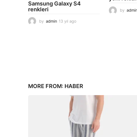
Samsung Galaxy S4
renkleri
by
admi
by
admin
13 yıl ago
1
3
y
ı
l
a
g
o
MORE FROM:
HABER