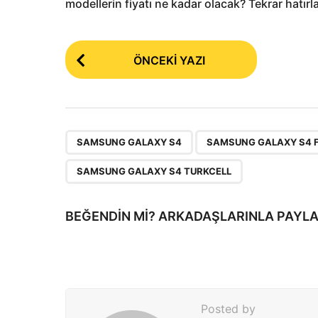
modellerin fiyatı ne kadar olacak? Tekrar hatır
P
ÖNCEKI YAZI
o
s
t
P
,
SAMSUNG GALAXY S4
SAMSUNG GALAXY S4 F
a
SAMSUNG GALAXY S4 TURKCELL
g
i
BEĞENDIN MI? ARKADAŞLARINLA PAYLA
n
a
t
i
Posted by