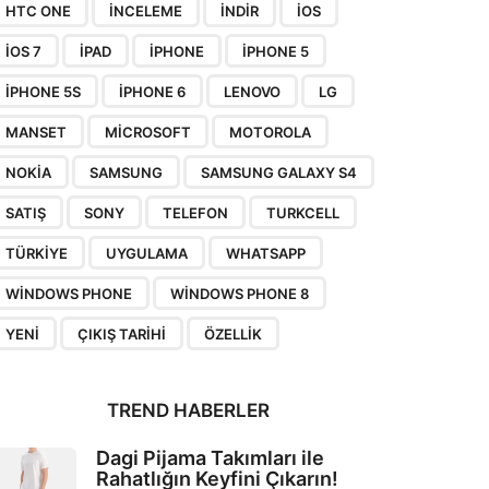
HTC ONE
INCELEME
INDIR
IOS
IOS 7
IPAD
IPHONE
IPHONE 5
IPHONE 5S
IPHONE 6
LENOVO
LG
MANSET
MICROSOFT
MOTOROLA
NOKIA
SAMSUNG
SAMSUNG GALAXY S4
SATIŞ
SONY
TELEFON
TURKCELL
TÜRKIYE
UYGULAMA
WHATSAPP
WINDOWS PHONE
WINDOWS PHONE 8
YENI
ÇIKIŞ TARIHI
ÖZELLIK
TREND HABERLER
Dagi Pijama Takımları ile
Rahatlığın Keyfini Çıkarın!