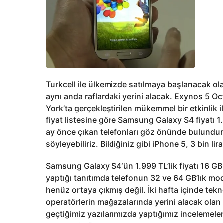
Turkcell ile ülkemizde satılmaya başlanacak
aynı anda raflardaki yerini alacak. Exynos 5 Oct
York’ta gerçekleştirilen mükemmel bir etkinlik i
fiyat listesine göre Samsung Galaxy S4 fiyatı 
ay önce çıkan telefonları göz önünde bulunduru
söyleyebiliriz. Bildiğiniz gibi iPhone 5, 3 bin li
Samsung Galaxy S4′ün 1.999 TL’lik fiyatı 16 GB 
yaptığı tanıtımda telefonun 32 ve 64 GB’lık model
henüz ortaya çıkmış değil. İki hafta içinde tek
operatörlerin mağazalarında yerini alacak olan
geçtiğimiz yazılarımızda yaptığımız incelemele