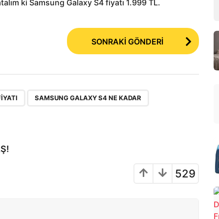
latalım ki Samsung Galaxy S4 fiyatı 1.999 TL.
SONRAKİ GÖNDERİ
,
,
IYATI
SAMSUNG GALAXY S4 NE KADAR
Ş!
529