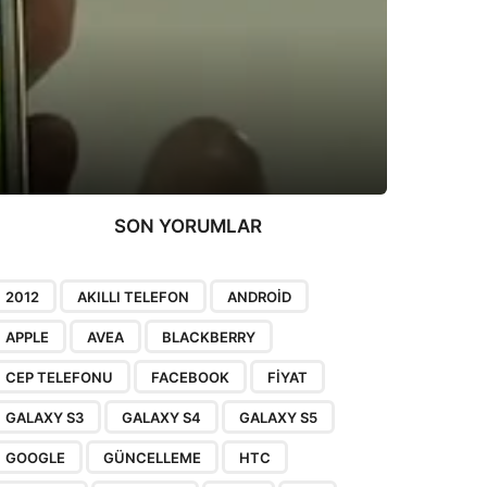
SON YORUMLAR
2012
AKILLI TELEFON
ANDROID
APPLE
AVEA
BLACKBERRY
CEP TELEFONU
FACEBOOK
FIYAT
GALAXY S3
GALAXY S4
GALAXY S5
GOOGLE
GÜNCELLEME
HTC