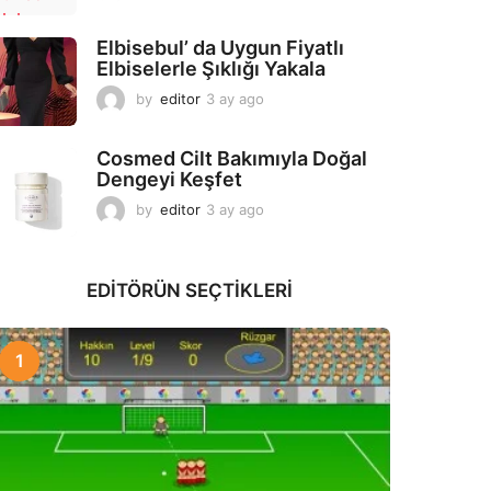
a
y
Elbisebul’ da Uygun Fiyatlı
a
Elbiselerle Şıklığı Yakala
g
o
by
editor
3 ay ago
2
a
y
Cosmed Cilt Bakımıyla Doğal
a
Dengeyi Keşfet
g
o
by
editor
3 ay ago
3
a
y
a
EDITÖRÜN SEÇTIKLERI
g
o
1