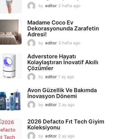
by
editor
2 hafta ago
2
a
y
Madame Coco Ev
a
Dekorasyonunda Zarafetin
g
Adresi!
o
by
editor
3 hafta ago
2
a
y
Adverstore Hayatı
a
Kolaylaştıran İnovatif Akıllı
g
Çözümler
o
by
editor
1 ay ago
2
a
y
Avon Güzellik Ve Bakımda
a
İnovasyon Dönemi
g
by
editor
2 ay ago
2
o
a
y
2026 Defacto Fıt Tech Giyim
a
Koleksiyonu
g
o
by
editor
2 ay ago
2