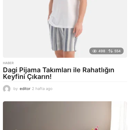
498
554
HABER
Dagi Pijama Takımları ile Rahatlığın
Keyfini Çıkarın!
by
editor
2 hafta ago
2
a
y
a
g
o