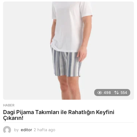
o
498
554
HABER
Dagi Pijama Takımları ile Rahatlığın Keyfini
Çıkarın!
by
editor
2 hafta ago
2
a