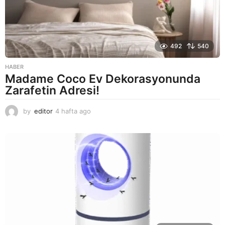
492
540
HABER
Madame Coco Ev Dekorasyonunda
Zarafetin Adresi!
by
editor
4 hafta ago
2
a
y
a
g
o