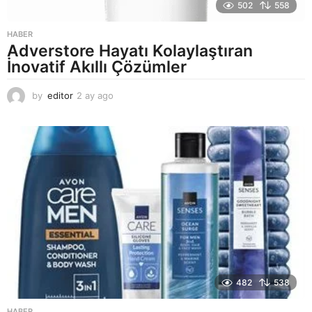
502
558
HABER
Adverstore Hayatı Kolaylaştıran
İnovatif Akıllı Çözümler
by
editor
2 ay ago
2
a
y
a
g
o
482
538
HABER