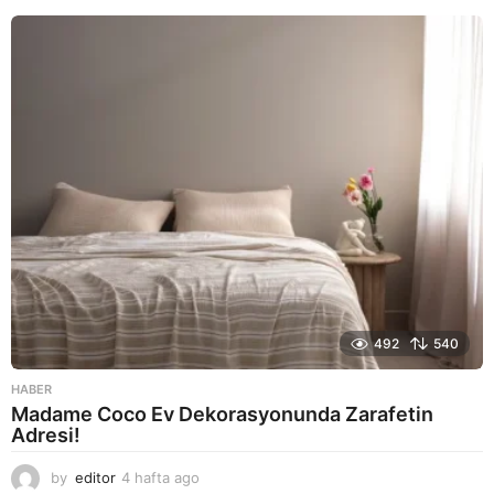
y
a
g
o
492
540
HABER
Madame Coco Ev Dekorasyonunda Zarafetin
Adresi!
by
editor
4 hafta ago
2