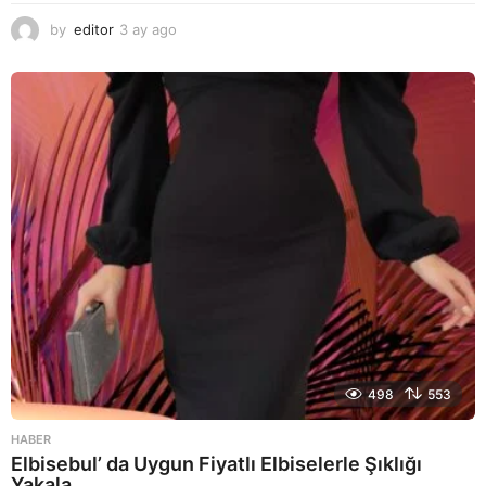
by
editor
3 ay ago
2
a
y
a
g
o
498
553
HABER
Elbisebul’ da Uygun Fiyatlı Elbiselerle Şıklığı
Yakala