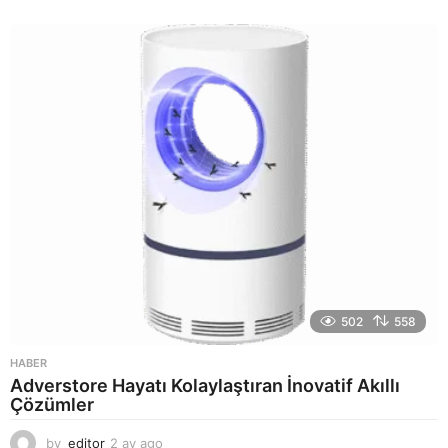
a
y
a
g
o
502
558
HABER
Adverstore Hayatı Kolaylaştıran İnovatif Akıllı
Çözümler
by
editor
2 ay ago
2