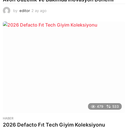
by
editor
2 ay ago
2
a
y
a
g
o
479
533
HABER
2026 Defacto Fıt Tech Giyim Koleksiyonu