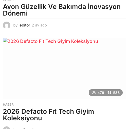
Avon Güzellik Ve Bakımda İnovasyon
Dönemi
by
editor
2 ay ago
2
a
y
a
g
o
479
533
HABER
2026 Defacto Fıt Tech Giyim
Koleksiyonu