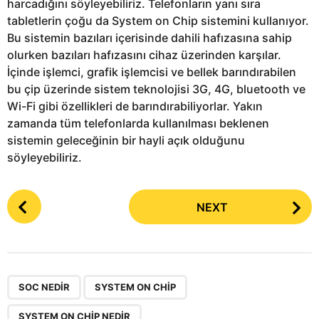
harcadığını söyleyebiliriz. Telefonların yanı sıra
tabletlerin çoğu da System on Chip sistemini kullanıyor.
Bu sistemin bazıları içerisinde dahili hafızasına sahip
olurken bazıları hafızasını cihaz üzerinden karşılar.
İçinde işlemci, grafik işlemcisi ve bellek barındırabilen
bu çip üzerinde sistem teknolojisi 3G, 4G, bluetooth ve
Wi-Fi gibi özellikleri de barındırabiliyorlar. Yakın
zamanda tüm telefonlarda kullanılması beklenen
sistemin geleceğinin bir hayli açık olduğunu
söyleyebiliriz.
P
NEXT
o
s
t
P
,
,
a
SOC NEDIR
SYSTEM ON CHIP
g
SYSTEM ON CHIP NEDIR