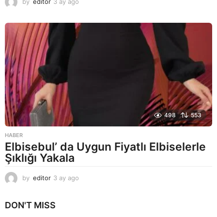
by
editor
3 ay ago
2
a
y
a
g
o
498
553
HABER
Elbisebul’ da Uygun Fiyatlı Elbiselerle
Şıklığı Yakala
by
editor
3 ay ago
2
a
y
DON'T MISS
a
g