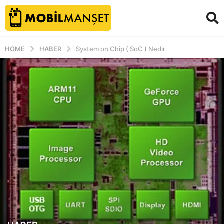
HOME
HABER
System on Chip ( SoC ) Nedir