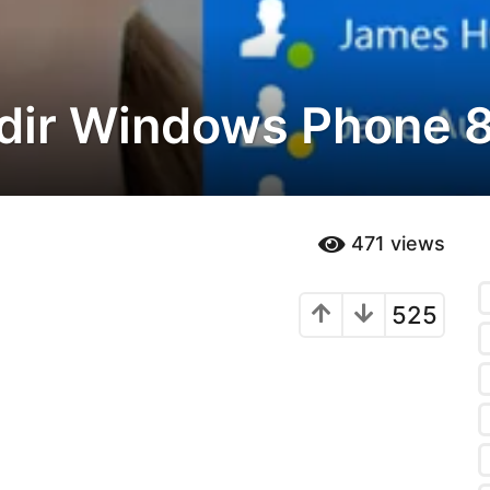
dir Windows Phone 
471
views
525