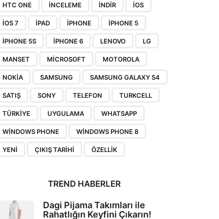
HTC ONE
INCELEME
INDIR
IOS
IOS 7
IPAD
IPHONE
IPHONE 5
IPHONE 5S
IPHONE 6
LENOVO
LG
MANSET
MICROSOFT
MOTOROLA
NOKIA
SAMSUNG
SAMSUNG GALAXY S4
SATIŞ
SONY
TELEFON
TURKCELL
TÜRKIYE
UYGULAMA
WHATSAPP
WINDOWS PHONE
WINDOWS PHONE 8
YENI
ÇIKIŞ TARIHI
ÖZELLIK
TREND HABERLER
Dagi Pijama Takımları ile
Rahatlığın Keyfini Çıkarın!