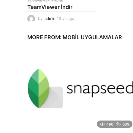
TEAMVIEWER IPHONE
TeamViewer İndir
by
admin
13 yıl ago
1
3
y
ı
MORE FROM:
MOBIL UYGULAMALAR
l
a
g
o
490
539