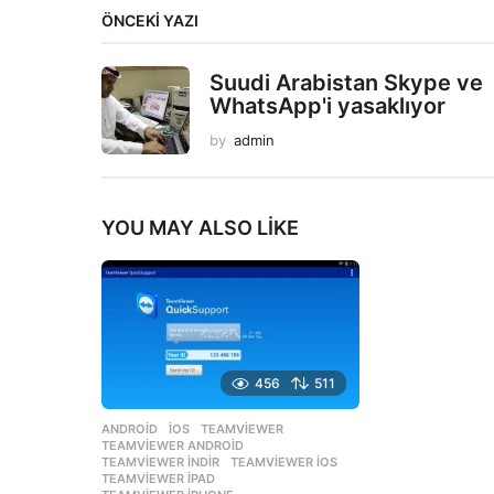
ÖNCEKI YAZI
Suudi Arabistan Skype ve
WhatsApp'i yasaklıyor
by
admin
YOU MAY ALSO LIKE
456
511
ANDROID
,
İOS
TEAMVIEWER
,
TEAMVIEWER ANDROID
,
TEAMVIEWER INDIR
,
TEAMVIEWER IOS
,
TEAMVIEWER IPAD
,