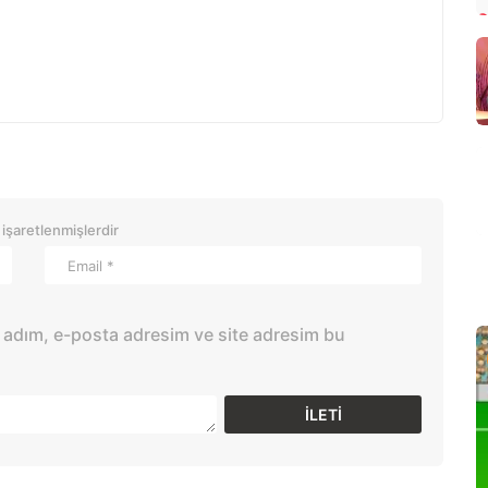
 işaretlenmişlerdir
 adım, e-posta adresim ve site adresim bu