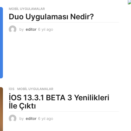
MOBIL UYGULAMALAR
Duo Uygulaması Nedir?
by
editor
6 yıl ago
6
y
ı
l
a
g
o
İOS
,
MOBIL UYGULAMALAR
İOS 13.3.1 BETA 3 Yenilikleri
İle Çıktı
by
editor
6 yıl ago
6
y
ı