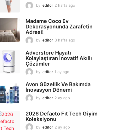
by
editor
2 hafta ago
2
a
y
Madame Coco Ev
a
Dekorasyonunda Zarafetin
g
Adresi!
o
by
editor
3 hafta ago
2
a
y
Adverstore Hayatı
a
Kolaylaştıran İnovatif Akıllı
g
Çözümler
o
by
editor
1 ay ago
2
a
y
Avon Güzellik Ve Bakımda
a
İnovasyon Dönemi
g
by
editor
2 ay ago
2
o
a
y
2026 Defacto Fıt Tech Giyim
a
Koleksiyonu
g
o
by
editor
2 ay ago
2