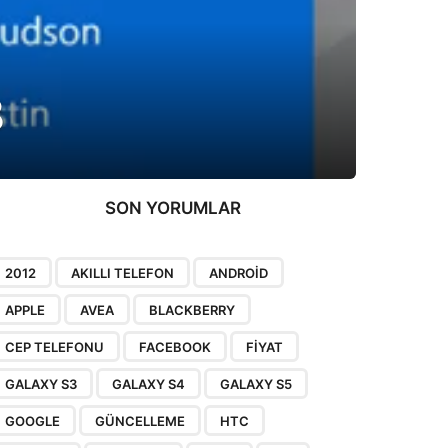
8
SON YORUMLAR
2012
AKILLI TELEFON
ANDROID
APPLE
AVEA
BLACKBERRY
CEP TELEFONU
FACEBOOK
FIYAT
GALAXY S3
GALAXY S4
GALAXY S5
GOOGLE
GÜNCELLEME
HTC