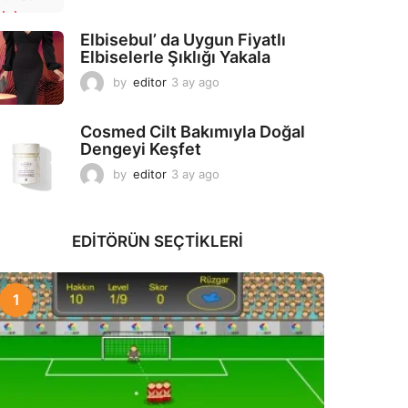
a
y
Elbisebul’ da Uygun Fiyatlı
a
Elbiselerle Şıklığı Yakala
g
o
by
editor
3 ay ago
2
a
y
Cosmed Cilt Bakımıyla Doğal
a
Dengeyi Keşfet
g
o
by
editor
3 ay ago
3
a
y
a
EDITÖRÜN SEÇTIKLERI
g
o
1