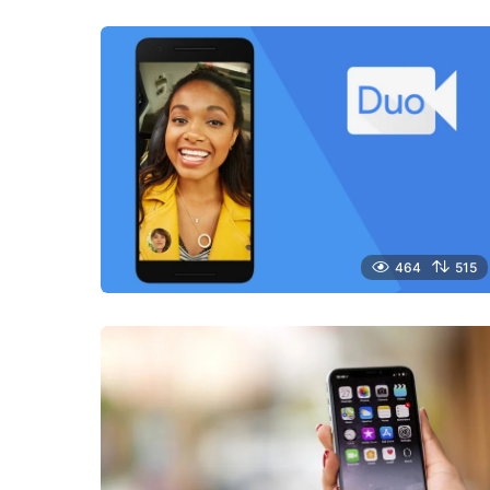
464
515