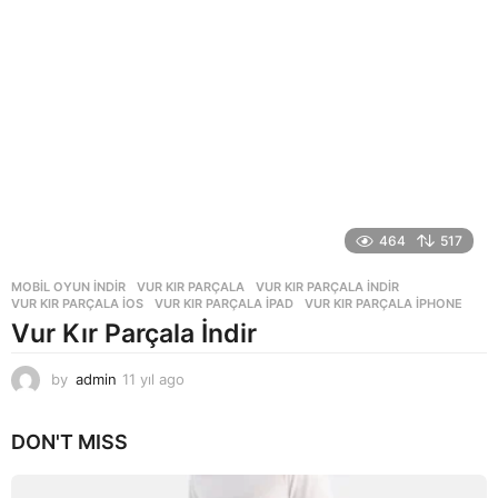
464
517
MOBIL OYUN INDIR
VUR KIR PARÇALA
,
VUR KIR PARÇALA INDIR
,
VUR KIR PARÇALA IOS
,
VUR KIR PARÇALA IPAD
,
VUR KIR PARÇALA IPHONE
Vur Kır Parçala İndir
by
admin
11 yıl ago
1
1
y
DON'T MISS
ı
l
a