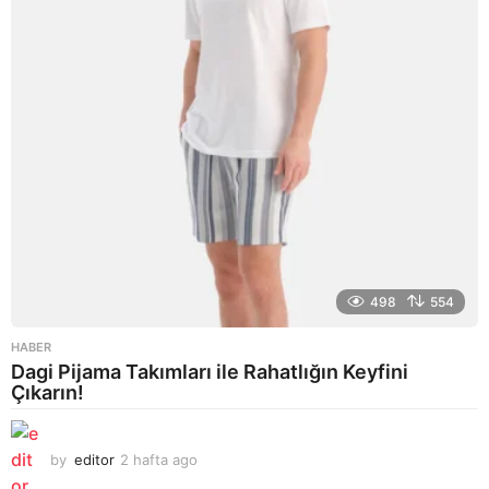
g
o
498
554
HABER
Dagi Pijama Takımları ile Rahatlığın Keyfini
Çıkarın!
by
editor
2 hafta ago
2
a