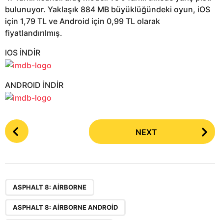
bulunuyor. Yaklaşık 884 MB büyüklüğündeki oyun, iOS
için 1,79 TL ve Android için 0,99 TL olarak
fiyatlandırılmış.
IOS İNDİR
ANDROID İNDİR
P
NEXT
o
s
t
P
,
,
,
a
ASPHALT 8: AIRBORNE
g
ASPHALT 8: AIRBORNE ANDROID
i