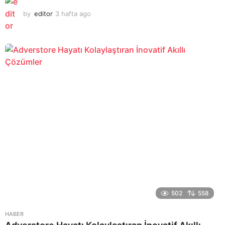
by
editor
3 hafta ago
2
a
y
a
g
o
502
558
HABER