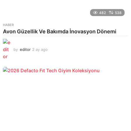
482
538
HABER
Avon Güzellik Ve Bakımda İnovasyon Dönemi
by
editor
2 ay ago
2
a
y
a
g
o