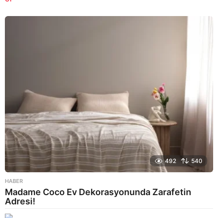
y
a
g
o
492
540
HABER
Madame Coco Ev Dekorasyonunda Zarafetin
Adresi!