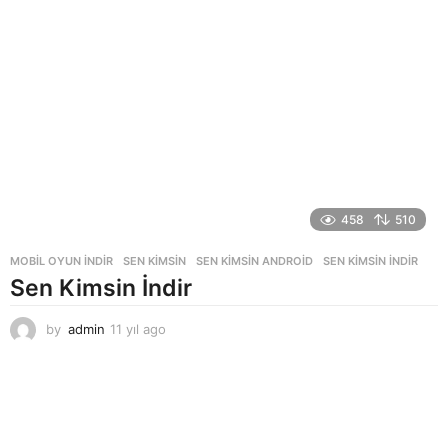
458
510
MOBIL OYUN INDIR
SEN KIMSIN
,
SEN KIMSIN ANDROID
,
SEN KIMSIN INDIR
Sen Kimsin İndir
by
admin
11 yıl ago
1
1
y
ı
l
a
g