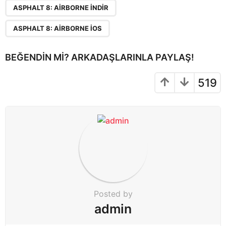
n
ASPHALT 8: AIRBORNE INDIR
a
ASPHALT 8: AIRBORNE IOS
t
i
BEĞENDIN MI? ARKADAŞLARINLA PAYLAŞ!
o
n
519
Posted by
admin