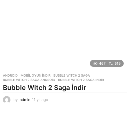
l
a
g
o
467
519
ANDROID
,
MOBIL OYUN INDIR
BUBBLE WITCH 2 SAGA
,
BUBBLE WITCH 2 SAGA ANDROID
,
BUBBLE WITCH 2 SAGA INDIR
Bubble Witch 2 Saga İndir
by
admin
11 yıl ago
1
1
y
ı
l
a