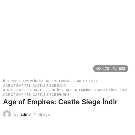
l
a
g
o
478
528
İOS
,
MOBIL OYUN INDIR
AGE OF EMPIRES: CASTLE SIEGE
,
AGE OF EMPIRES: CASTLE SIEGE INDIR
,
AGE OF EMPIRES: CASTLE SIEGE IOS
,
AGE OF EMPIRES: CASTLE SIEGE IPAD
,
AGE OF EMPIRES: CASTLE SIEGE IPHONE
Age of Empires: Castle Siege İndir
by
admin
11 yıl ago
1
1
y
ı