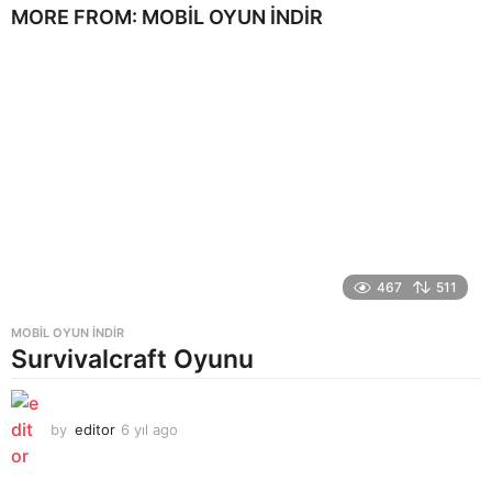
MORE FROM:
MOBIL OYUN INDIR
467
511
MOBIL OYUN INDIR
Survivalcraft Oyunu
by
editor
6 yıl ago
6
y
ı