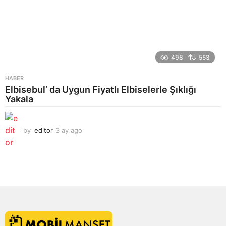
498
553
HABER
Elbisebul’ da Uygun Fiyatlı Elbiselerle Şıklığı
Yakala
by
editor
3 ay ago
2
a
y
a
g
o