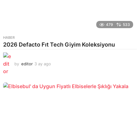
479
533
HABER
2026 Defacto Fıt Tech Giyim Koleksiyonu
by
editor
3 ay ago
2
a
y
a
g
o