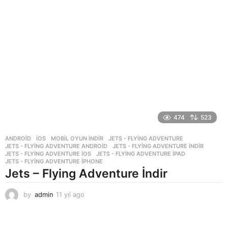
474
523
ANDROID
,
İOS
,
MOBIL OYUN INDIR
JETS - FLYING ADVENTURE
,
JETS - FLYING ADVENTURE ANDROID
,
JETS - FLYING ADVENTURE INDIR
,
JETS - FLYING ADVENTURE IOS
,
JETS - FLYING ADVENTURE IPAD
,
JETS - FLYING ADVENTURE IPHONE
Jets – Flying Adventure İndir
by
admin
11 yıl ago
1
1
y
ı