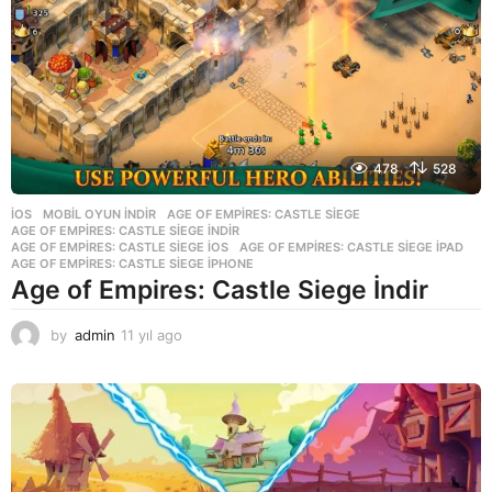
478
528
İOS
,
MOBIL OYUN INDIR
AGE OF EMPIRES: CASTLE SIEGE
,
AGE OF EMPIRES: CASTLE SIEGE INDIR
,
AGE OF EMPIRES: CASTLE SIEGE IOS
,
AGE OF EMPIRES: CASTLE SIEGE IPAD
,
AGE OF EMPIRES: CASTLE SIEGE IPHONE
Age of Empires: Castle Siege İndir
by
admin
11 yıl ago
1
1
y
ı
l
a
g
o