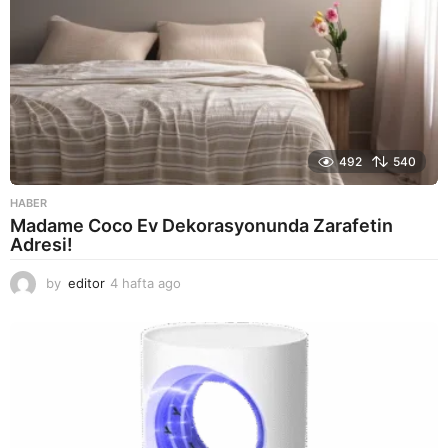
492
540
HABER
Madame Coco Ev Dekorasyonunda Zarafetin
Adresi!
by
editor
4 hafta ago
2
a
y
a
g
o