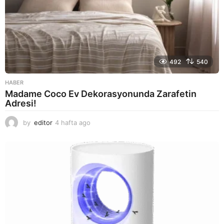
492
540
HABER
Madame Coco Ev Dekorasyonunda Zarafetin
Adresi!
by
editor
4 hafta ago
2
a
y
a
g
o