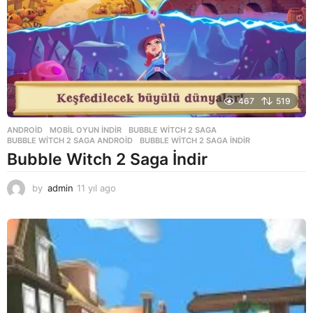
467
519
ANDROID
,
MOBIL OYUN INDIR
BUBBLE WITCH 2 SAGA
,
BUBBLE WITCH 2 SAGA ANDROID
,
BUBBLE WITCH 2 SAGA INDIR
Bubble Witch 2 Saga İndir
by
admin
11 yıl ago
1
1
y
ı
l
a
g
o