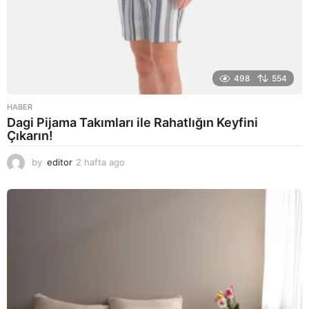
498
554
HABER
Dagi Pijama Takımları ile Rahatlığın Keyfini
Çıkarın!
by
editor
2 hafta ago
2
a
y
a
g
o