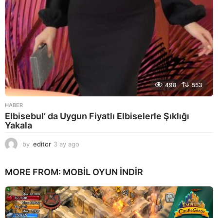
498
553
HABER
Elbisebul’ da Uygun Fiyatlı Elbiselerle Şıklığı
Yakala
by
editor
3 ay ago
2
a
y
MORE FROM:
MOBIL OYUN INDIR
a
g
o