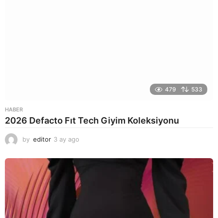
479
533
HABER
2026 Defacto Fıt Tech Giyim Koleksiyonu
by
editor
3 ay ago
2
a
y
a
g
o