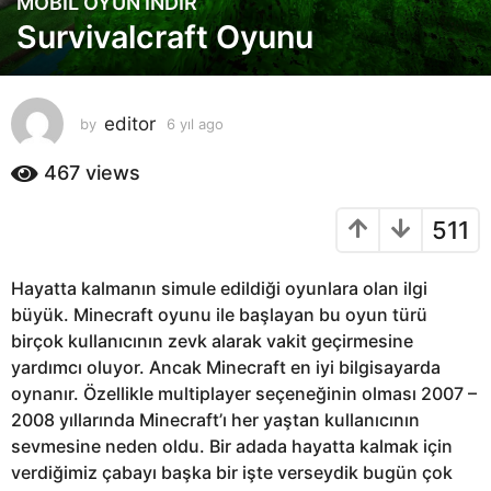
MOBIL OYUN INDIR
6
Survivalcraft Oyunu
y
ı
l
a
editor
by
6 yıl ago
6
g
y
o
ı
467
views
6
l
a
y
511
g
ı
o
l
Hayatta kalmanın simule edildiği oyunlara olan ilgi
a
büyük. Minecraft oyunu ile başlayan bu oyun türü
g
birçok kullanıcının zevk alarak vakit geçirmesine
o
yardımcı oluyor. Ancak Minecraft en iyi bilgisayarda
oynanır. Özellikle multiplayer seçeneğinin olması 2007 –
2008 yıllarında Minecraft’ı her yaştan kullanıcının
sevmesine neden oldu. Bir adada hayatta kalmak için
verdiğimiz çabayı başka bir işte verseydik bugün çok