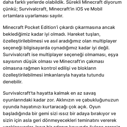
daha farklı yerlerde olabildik. Sürekli Minecraft diyorum
çünkü; Survivalcraft, Minecraft’in iOS ve Mobil
ortamlara uyarlaması sayılır.
Minecraft Pocket Edition’i çıkardı çıkarmasına ancak
beklediğimiz kadar iyi olmadı. Hareket tuşları,
özelleştirilebilmesi ve asıl aradığımız olan multiplayer
seçeneği bilgisayarda oynadığımız kadar iyi değil.
Survivalcraft ise multiplayer seçeneği olmaması, eşya
sayısının düşük olması ve Minecraft’ın çakması
olmasına rağmen kontrol edilişi ve blokların
özelleştirilebilmesi imkanlarıyla hayata tutundu
denebilir.
Survivalcraft’ta hayatta kalmak en az savaş
oyunlarındaki kadar zor. Aklınızın ve çabukluğunuzun
oyunda hayatınızı kurtaracağı çok açık. Oyun
başladığında bir gemi sizi ıssız bir adaya bırakıyor ve
sizin için asla geri dönmeyecekleri teminatını vererek
uzaklaşıyorlar. Issız bir adanın koyunda öylece çaresiz