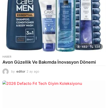
482
538
HABER
Avon Güzellik Ve Bakımda İnovasyon Dönemi
by
editor
2 ay ago
2
a
y
a
g
o