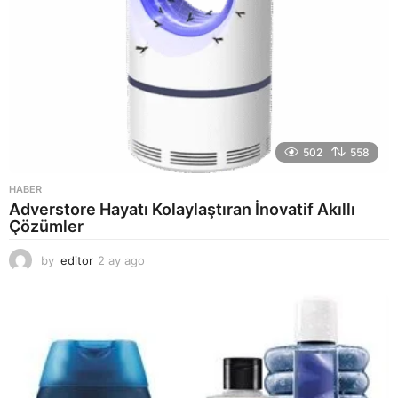
502
558
HABER
Adverstore Hayatı Kolaylaştıran İnovatif Akıllı
Çözümler
by
editor
2 ay ago
2
a
y
a
g
o