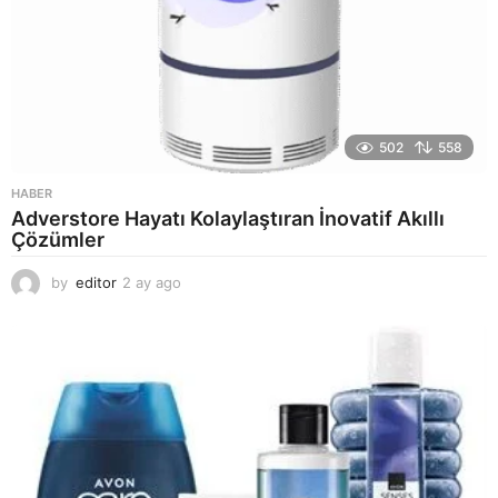
502
558
HABER
Adverstore Hayatı Kolaylaştıran İnovatif Akıllı
Çözümler
by
editor
2 ay ago
2
a
y
a
g
o