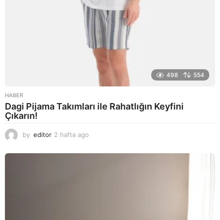
498
554
HABER
Dagi Pijama Takımları ile Rahatlığın Keyfini
Çıkarın!
by
editor
2 hafta ago
2
a
y
a
g
o