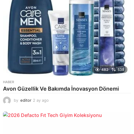
482
538
HABER
Avon Güzellik Ve Bakımda İnovasyon Dönemi
by
editor
2 ay ago
2
a
y
a
g
o