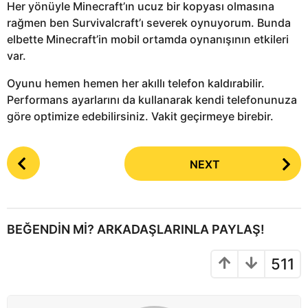
Her yönüyle Minecraft’ın ucuz bir kopyası olmasına
rağmen ben Survivalcraft’ı severek oynuyorum. Bunda
elbette Minecraft’in mobil ortamda oynanışının etkileri
var.
Oyunu hemen hemen her akıllı telefon kaldırabilir.
Performans ayarlarını da kullanarak kendi telefonunuza
göre optimize edebilirsiniz. Vakit geçirmeye birebir.
P
NEXT
o
s
t
P
BEĞENDIN MI? ARKADAŞLARINLA PAYLAŞ!
a
g
511
i
n