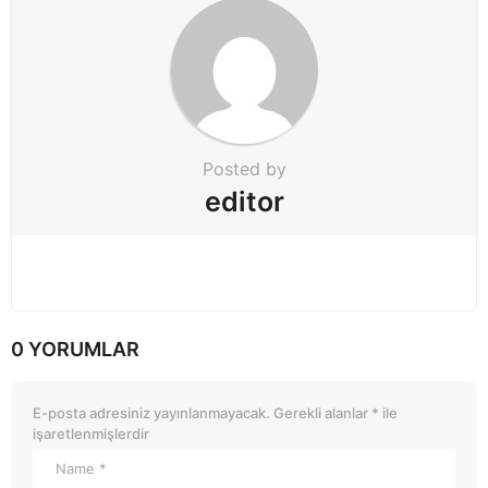
a
t
i
o
n
Posted by
editor
0 YORUMLAR
E-posta adresiniz yayınlanmayacak.
Gerekli alanlar
*
ile
işaretlenmişlerdir