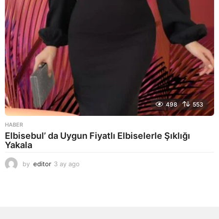
498
553
HABER
Elbisebul’ da Uygun Fiyatlı Elbiselerle Şıklığı
Yakala
by
editor
3 ay ago
2
a
y
a
g
o