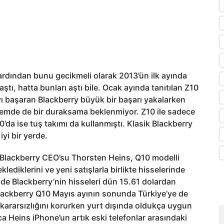
, ardından bunu gecikmeli olarak 2013’ün ilk ayında
ştı, hatta bunları aştı bile. Ocak ayında tanıtılan Z10
ı başaran Blackberry büyük bir başarı yakalarken
emde de bir duraksama beklenmiyor. Z10 ile sadece
da ise tuş takımı da kullanmıştı. Klasik Blackberry
iyi bir yerde.
 Blackberry CEO’su Thorsten Heins, Q10 modelli
ediklerini ve yeni satışlarla birlikte hisselerinde
n de Blackberry’nin hisseleri dün 15.61 dolardan
Blackberry Q10 Mayıs ayının sonunda Türkiye’ye de
a kararsızlığını korurken yurt dışında oldukça uygun
ca Heins iPhone’un artık eski telefonlar arasındaki