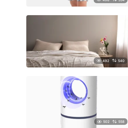
492
540
502
558