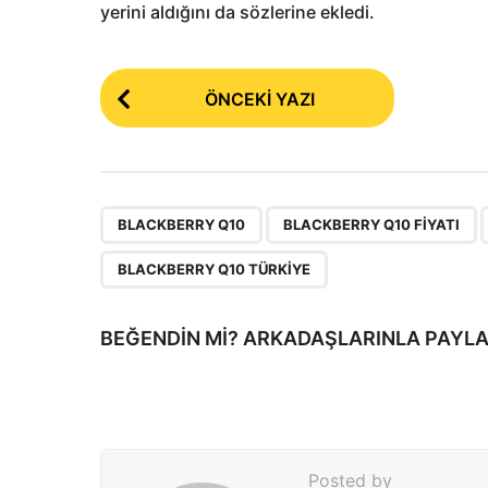
yerini aldığını da sözlerine ekledi.
P
ÖNCEKI YAZI
o
s
t
P
,
,
BLACKBERRY Q10
BLACKBERRY Q10 FIYATI
a
BLACKBERRY Q10 TÜRKIYE
g
i
BEĞENDIN MI? ARKADAŞLARINLA PAYLA
n
a
t
i
Posted by