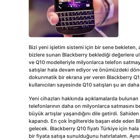
Bizi yeni işletim sistemi için bir sene bekleten
bizlere sunan Blackberry beklediği değerlere ula
ve Q10 modelleriyle milyonlarca telefon satmay
satışlar hala devam ediyor ve önümüzdeki dön
dokunmatik bir ekrana yer veren Blackberry Q10’
kullanıcıları sayesinde Q10 satışları şu an daha 
Yeni cihazları hakkında açıklamalarda bulunan
telefonlarının daha on milyonlarca satmasını bekl
büyük artışlar yaşandığını dile getirdi. Sahide
kapandı. En çok İngiltere’de başarı elde eden 
gelecek. Blackberry Q10 fiyatı Türkiye için hal
bir fiyata satışa sunulduğunu hatırlatalım. Ayrı