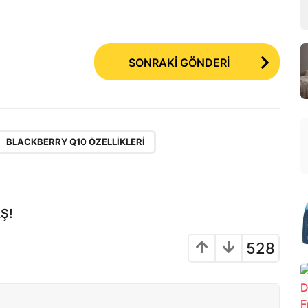
SONRAKİ GÖNDERİ
,
BLACKBERRY Q10 ÖZELLIKLERI
Ş!
528