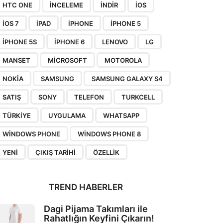
HTC ONE
INCELEME
INDIR
IOS
IOS 7
IPAD
IPHONE
IPHONE 5
IPHONE 5S
IPHONE 6
LENOVO
LG
MANSET
MICROSOFT
MOTOROLA
NOKIA
SAMSUNG
SAMSUNG GALAXY S4
SATIŞ
SONY
TELEFON
TURKCELL
TÜRKIYE
UYGULAMA
WHATSAPP
WINDOWS PHONE
WINDOWS PHONE 8
YENI
ÇIKIŞ TARIHI
ÖZELLIK
TREND HABERLER
Dagi Pijama Takımları ile
Rahatlığın Keyfini Çıkarın!