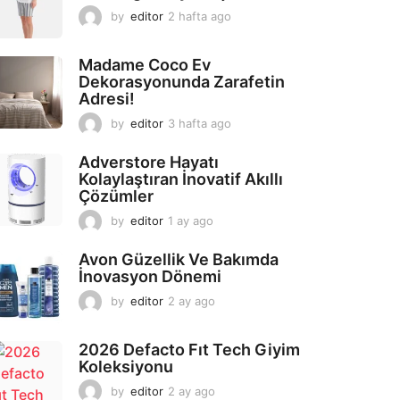
by
editor
2 hafta ago
2
a
y
Madame Coco Ev
a
Dekorasyonunda Zarafetin
g
Adresi!
o
by
editor
3 hafta ago
2
a
y
Adverstore Hayatı
a
Kolaylaştıran İnovatif Akıllı
g
Çözümler
o
by
editor
1 ay ago
2
a
y
Avon Güzellik Ve Bakımda
a
İnovasyon Dönemi
g
by
editor
2 ay ago
2
o
a
y
2026 Defacto Fıt Tech Giyim
a
Koleksiyonu
g
o
by
editor
2 ay ago
2