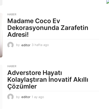
a
g
o
HABER
Madame Coco Ev
Dekorasyonunda Zarafetin
Adresi!
by
editor
3 hafta ago
2
a
y
a
g
HABER
o
Adverstore Hayatı
Kolaylaştıran İnovatif Akıllı
Çözümler
by
editor
1 ay ago
2
a
y