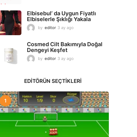
a
y
Elbisebul’ da Uygun Fiyatlı
a
Elbiselerle Şıklığı Yakala
g
o
by
editor
3 ay ago
2
a
y
Cosmed Cilt Bakımıyla Doğal
a
Dengeyi Keşfet
g
o
by
editor
3 ay ago
3
a
y
a
EDITÖRÜN SEÇTIKLERI
g
o
1