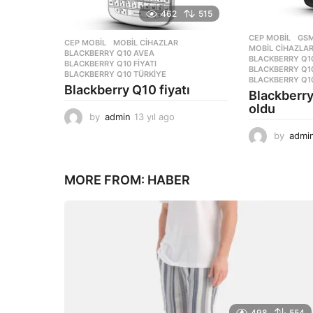
462
515
CEP MOBIL
,
GS
CEP MOBIL
,
MOBIL CIHAZLAR
MOBIL CIHAZLA
BLACKBERRY Q10 AVEA
,
BLACKBERRY Q10
BLACKBERRY Q10 FIYATI
,
BLACKBERRY Q1
BLACKBERRY Q10 TÜRKIYE
BLACKBERRY Q1
Blackberry Q10 fiyatı
Blackberry 
oldu
by
admin
13 yıl ago
1
3
by
admi
y
ı
l
MORE FROM:
HABER
a
g
o
498
554