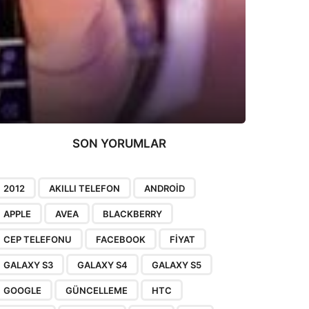
SON YORUMLAR
2012
AKILLI TELEFON
ANDROID
APPLE
AVEA
BLACKBERRY
CEP TELEFONU
FACEBOOK
FIYAT
GALAXY S3
GALAXY S4
GALAXY S5
GOOGLE
GÜNCELLEME
HTC