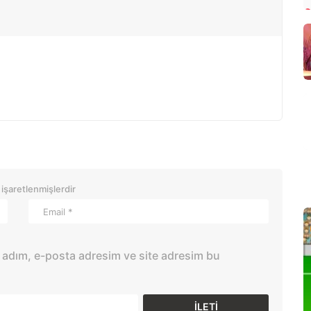
 işaretlenmişlerdir
 adım, e-posta adresim ve site adresim bu