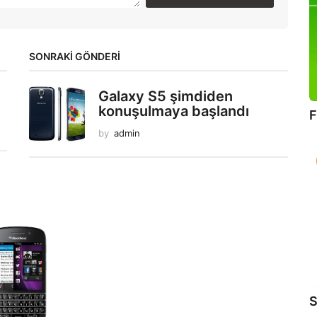
SONRAKİ GÖNDERİ
Galaxy S5 şimdiden
konuşulmaya başlandı
F
by
admin
S