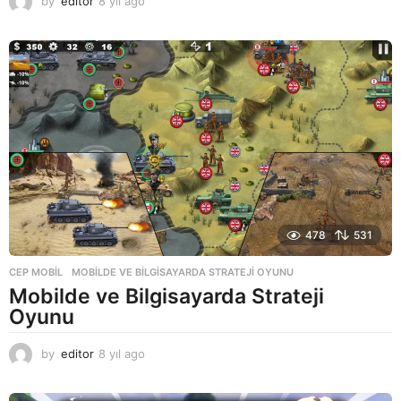
by
editor
8 yıl ago
8
y
ı
l
a
g
o
478
531
CEP MOBIL
MOBILDE VE BILGISAYARDA STRATEJI OYUNU
Mobilde ve Bilgisayarda Strateji
Oyunu
by
editor
8 yıl ago
8
y
ı