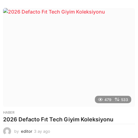
a
y
a
g
o
479
533
HABER
2026 Defacto Fıt Tech Giyim Koleksiyonu
by
editor
3 ay ago
2
a