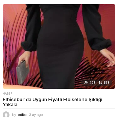
y
a
g
o
498
553
HABER
Elbisebul’ da Uygun Fiyatlı Elbiselerle Şıklığı
Yakala
by
editor
3 ay ago
2