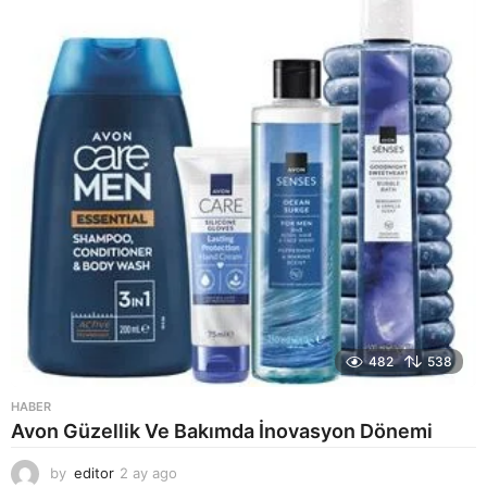
a
g
o
482
538
HABER
Avon Güzellik Ve Bakımda İnovasyon Dönemi
by
editor
2 ay ago
2