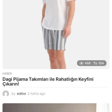
498
554
HABER
Dagi Pijama Takımları ile Rahatlığın Keyfini
Çıkarın!
by
editor
2 hafta ago
2
a
y
a