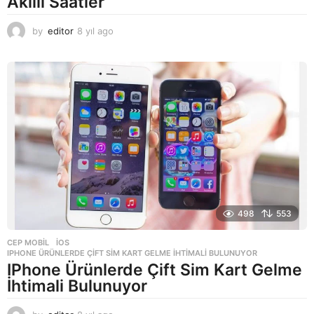
Akıllı Saatler
by
editor
8 yıl ago
8
y
ı
l
a
g
o
498
553
CEP MOBIL
,
IOS
IPHONE ÜRÜNLERDE ÇIFT SIM KART GELME İHTIMALI BULUNUYOR
IPhone Ürünlerde Çift Sim Kart Gelme
İhtimali Bulunuyor