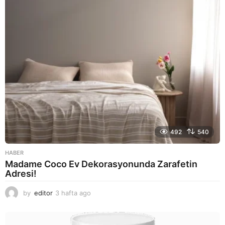
g
o
492
540
HABER
Madame Coco Ev Dekorasyonunda Zarafetin
Adresi!
by
editor
3 hafta ago
2
a
y
a