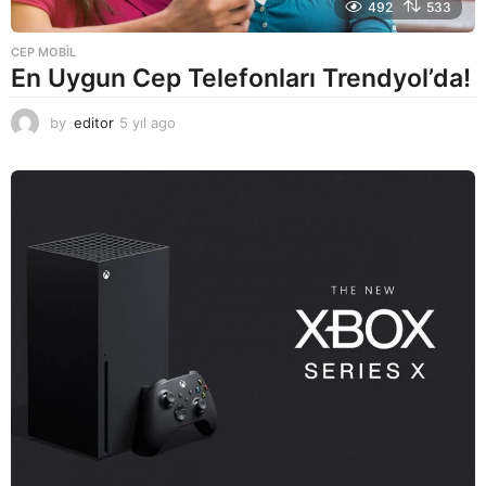
492
533
CEP MOBIL
En Uygun Cep Telefonları Trendyol’da!
by
editor
5 yıl ago
5
y
ı
l
a
g
o