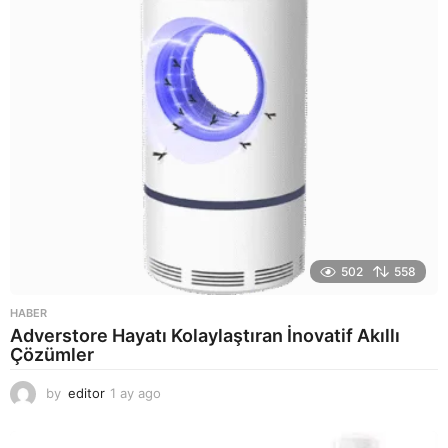
g
o
502
558
HABER
Adverstore Hayatı Kolaylaştıran İnovatif Akıllı
Çözümler
by
editor
1 ay ago
2
a
y