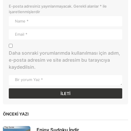
E-posta adresiniz yayınlanmayacak.
Gerekli alanlar
*
ile
işaretlenmişlerdir
Daha sonraki yorumlarımda kullanılması için adım,
e-posta adresim ve site adresim bu tarayıcıya
kaydedilsin.
ÖNCEKI YAZI
Enjoy Sudoku İndir