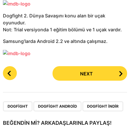
Dogfight 2. Dünya Savaşını konu alan bir uçak
oyunudur.
Not: Trial versiyonda 1 eğitim bölümü ve 1 uçak vardır.
Samsung’larda Android 2.2 ve altında çalışmaz.
P
NEXT
o
s
t
P
,
,
a
DOGFIGHT
DOGFIGHT ANDROID
DOGFIGHT INDIR
g
i
BEĞENDIN MI? ARKADAŞLARINLA PAYLAŞ!