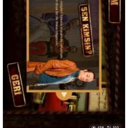
458
510