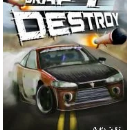
464
517