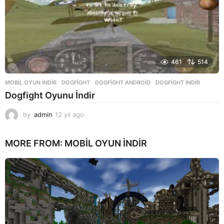
461
514
MOBIL OYUN INDIR
DOGFIGHT
,
DOGFIGHT ANDROID
,
DOGFIGHT INDIR
Dogfight Oyunu İndir
by
admin
12 yıl ago
1
2
y
MORE FROM:
MOBIL OYUN INDIR
ı
l
a
g
o