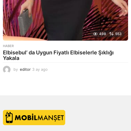
498
553
HABER
Elbisebul’ da Uygun Fiyatlı Elbiselerle Şıklığı
Yakala
by
editor
3 ay ago
2
a
y
a
g
o