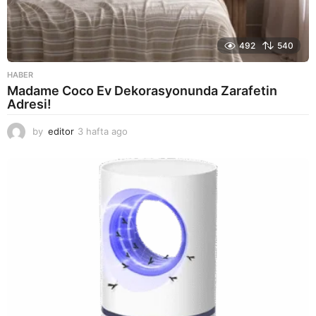
492
540
HABER
Madame Coco Ev Dekorasyonunda Zarafetin
Adresi!
by
editor
3 hafta ago
2
a
y
a
g
o