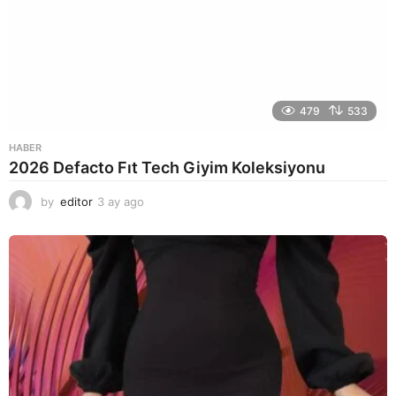
479
533
HABER
2026 Defacto Fıt Tech Giyim Koleksiyonu
by
editor
3 ay ago
2
a
y
a
g
o