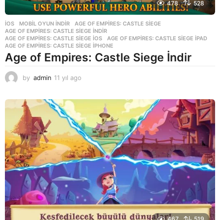
478
528
İOS
,
MOBIL OYUN INDIR
AGE OF EMPIRES: CASTLE SIEGE
,
AGE OF EMPIRES: CASTLE SIEGE INDIR
,
AGE OF EMPIRES: CASTLE SIEGE IOS
,
AGE OF EMPIRES: CASTLE SIEGE IPAD
,
AGE OF EMPIRES: CASTLE SIEGE IPHONE
Age of Empires: Castle Siege İndir
by
admin
11 yıl ago
1
1
y
ı
l
a
g
o
467
519