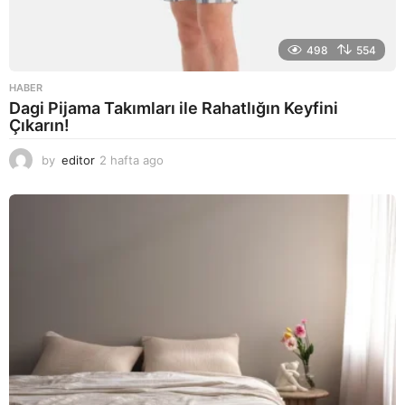
498
554
HABER
Dagi Pijama Takımları ile Rahatlığın Keyfini
Çıkarın!
by
editor
2 hafta ago
2
a
y
a
g
o