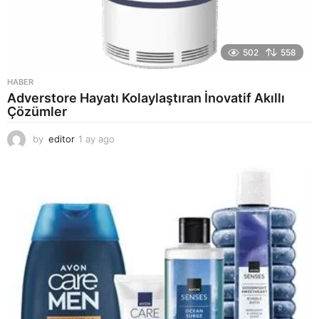
502
558
HABER
Adverstore Hayatı Kolaylaştıran İnovatif Akıllı
Çözümler
by
editor
1 ay ago
2
a
y
a
g
o