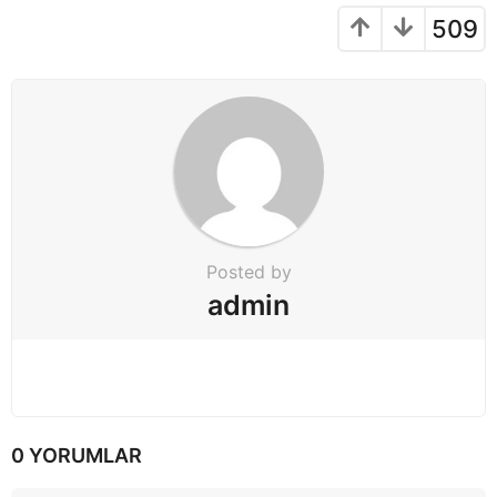
n
a
509
t
i
o
n
Posted by
admin
0 YORUMLAR