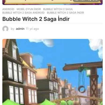
ANDROID
,
MOBIL OYUN INDIR
BUBBLE WITCH 2 SAGA
,
BUBBLE WITCH 2 SAGA ANDROID
,
BUBBLE WITCH 2 SAGA INDIR
Bubble Witch 2 Saga İndir
by
admin
11 yıl ago
1
1
y
ı
l
a
g
o