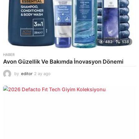
482
538
HABER
Avon Güzellik Ve Bakımda İnovasyon Dönemi
by
editor
2 ay ago
2
a
y
a
g
o