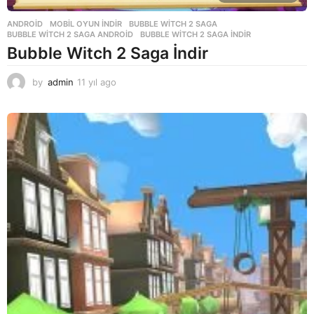
ANDROID
,
MOBIL OYUN INDIR
BUBBLE WITCH 2 SAGA
,
BUBBLE WITCH 2 SAGA ANDROID
,
BUBBLE WITCH 2 SAGA INDIR
Bubble Witch 2 Saga İndir
by
admin
11 yıl ago
1
1
y
ı
l
a
g
o