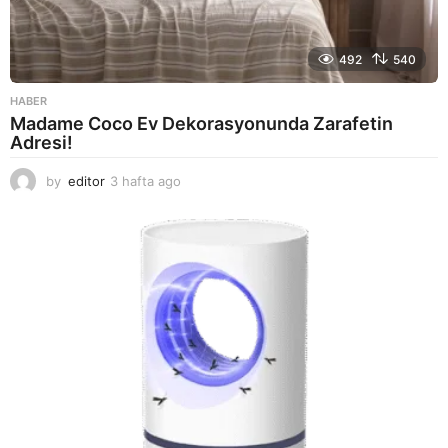
492
540
HABER
Madame Coco Ev Dekorasyonunda Zarafetin
Adresi!
by
editor
3 hafta ago
2
a
y
a
g
o