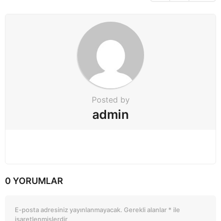
n
Posted by
admin
0 YORUMLAR
E-posta adresiniz yayınlanmayacak.
Gerekli alanlar
*
ile
işaretlenmişlerdir