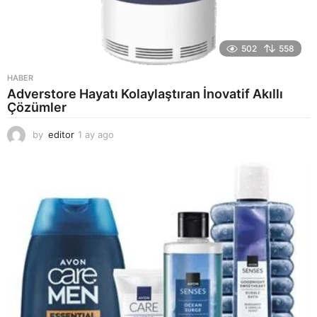
502
558
HABER
Adverstore Hayatı Kolaylaştıran İnovatif Akıllı
Çözümler
by
editor
1 ay ago
2
a
y
a
g
o