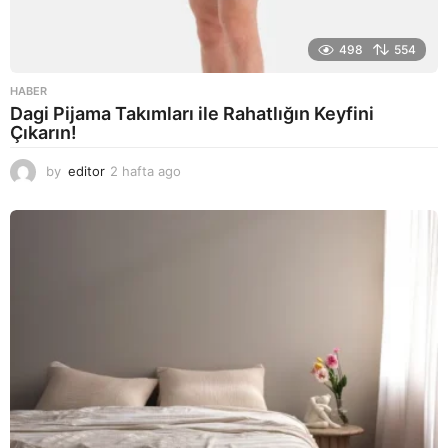
498
554
HABER
Dagi Pijama Takımları ile Rahatlığın Keyfini
Çıkarın!
by
editor
2 hafta ago
2
a
y
a
g
o