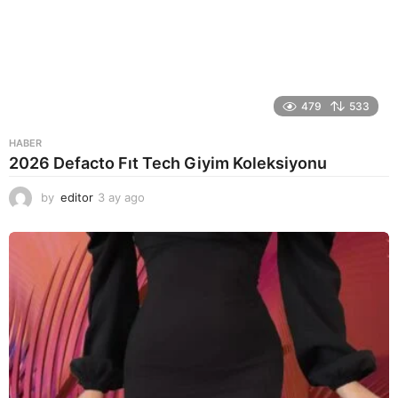
479
533
HABER
2026 Defacto Fıt Tech Giyim Koleksiyonu
by
editor
3 ay ago
2
a
y
a
g
o