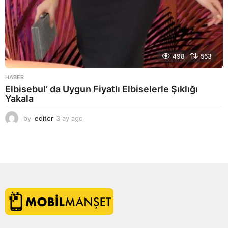
498
553
HABER
Elbisebul’ da Uygun Fiyatlı Elbiselerle Şıklığı
Yakala
by
editor
3 ay ago
2
a
y
a
g
o