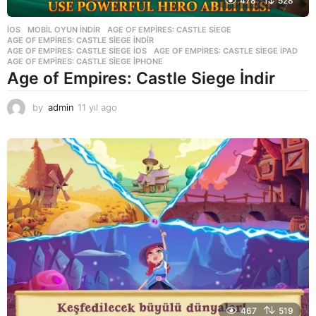
478
528
İOS
,
MOBIL OYUN INDIR
AGE OF EMPIRES: CASTLE SIEGE
,
AGE OF EMPIRES: CASTLE SIEGE INDIR
,
AGE OF EMPIRES: CASTLE SIEGE IOS
,
AGE OF EMPIRES: CASTLE SIEGE IPAD
,
AGE OF EMPIRES: CASTLE SIEGE IPHONE
Age of Empires: Castle Siege İndir
by
admin
11 yıl ago
1
1
y
ı
l
a
g
o
467
519