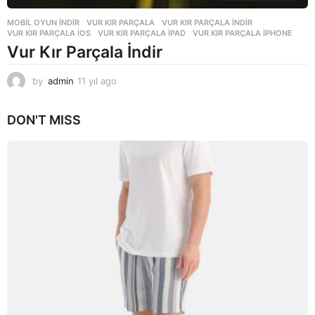
MOBIL OYUN INDIR
VUR KIR PARÇALA
,
VUR KIR PARÇALA INDIR
,
VUR KIR PARÇALA IOS
,
VUR KIR PARÇALA IPAD
,
VUR KIR PARÇALA IPHONE
Vur Kır Parçala İndir
by
admin
11 yıl ago
1
1
y
DON'T MISS
ı
l
a
g
o