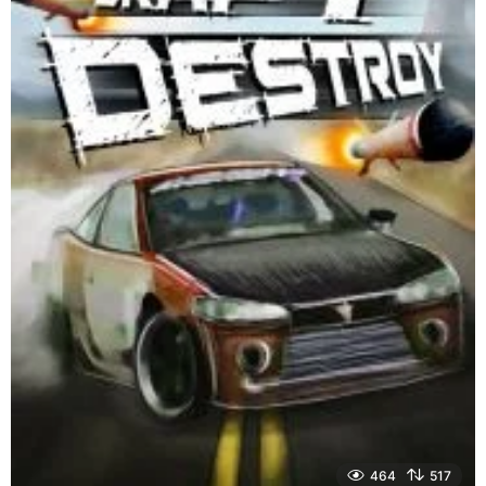
464
517