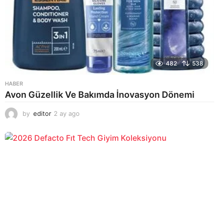
482
538
HABER
Avon Güzellik Ve Bakımda İnovasyon Dönemi
by
editor
2 ay ago
2
a
y
a
g
o