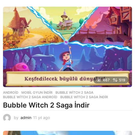
y
ı
l
a
g
o
467
519
ANDROID
,
MOBIL OYUN INDIR
BUBBLE WITCH 2 SAGA
,
BUBBLE WITCH 2 SAGA ANDROID
,
BUBBLE WITCH 2 SAGA INDIR
Bubble Witch 2 Saga İndir
by
admin
11 yıl ago
1
1
y
ı