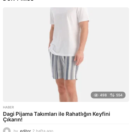
l
a
g
o
498
554
HABER
Dagi Pijama Takımları ile Rahatlığın Keyfini
Çıkarın!
by
editor
2 hafta ago
2