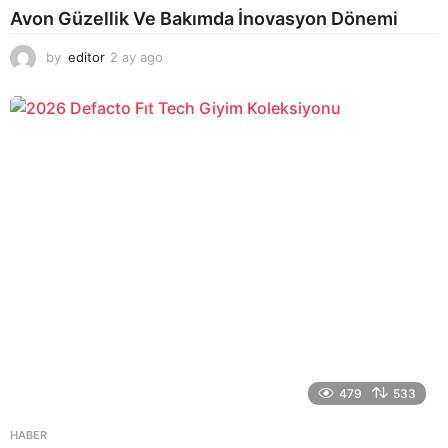
Avon Güzellik Ve Bakımda İnovasyon Dönemi
by
editor
2 ay ago
2
a
y
a
g
o
479
533
HABER