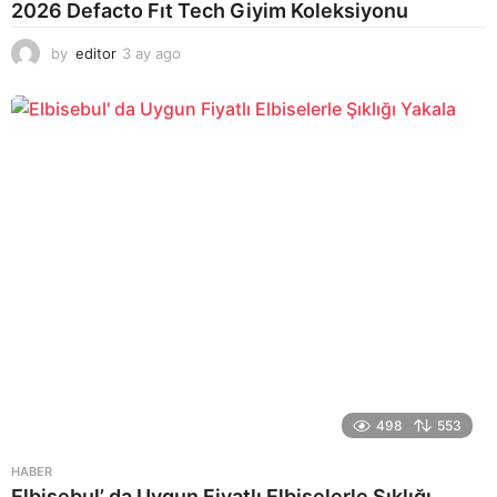
2026 Defacto Fıt Tech Giyim Koleksiyonu
by
editor
3 ay ago
2
a
y
a
g
o
498
553
HABER
Elbisebul’ da Uygun Fiyatlı Elbiselerle Şıklığı