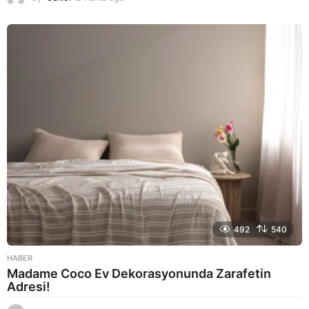
a
y
a
g
o
492
540
HABER
Madame Coco Ev Dekorasyonunda Zarafetin
Adresi!