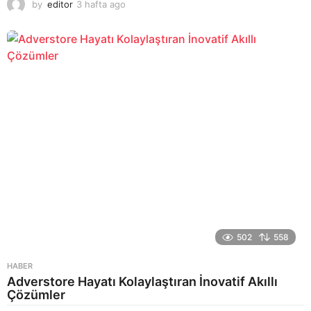
by
editor
3 hafta ago
2
a
y
a
g
o
502
558
HABER
Adverstore Hayatı Kolaylaştıran İnovatif Akıllı
Çözümler