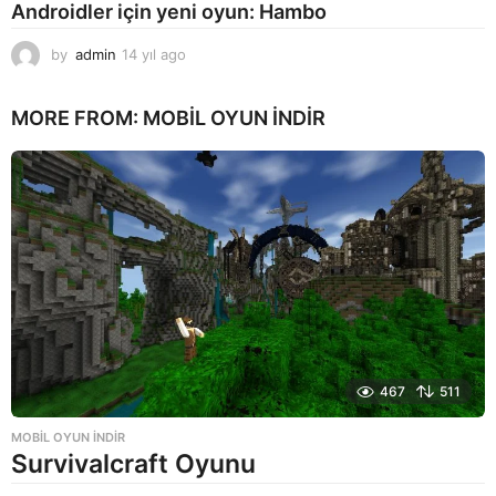
Androidler için yeni oyun: Hambo
by
admin
14 yıl ago
1
4
y
MORE FROM:
MOBIL OYUN INDIR
ı
l
a
g
o
467
511
MOBIL OYUN INDIR
Survivalcraft Oyunu