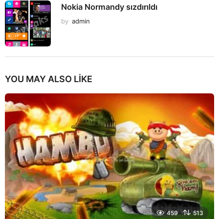
Nokia Normandy sızdırıldı
by
admin
YOU MAY ALSO LIKE
459
513