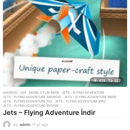
474
523
ANDROID
,
İOS
,
MOBIL OYUN INDIR
JETS - FLYING ADVENTURE
,
JETS - FLYING ADVENTURE ANDROID
,
JETS - FLYING ADVENTURE INDIR
,
JETS - FLYING ADVENTURE IOS
,
JETS - FLYING ADVENTURE IPAD
,
JETS - FLYING ADVENTURE IPHONE
Jets – Flying Adventure İndir
by
admin
11 yıl ago
1
1