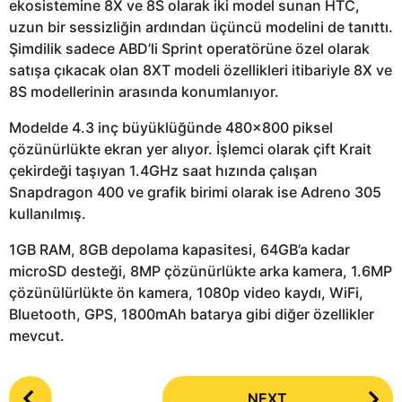
ekosistemine 8X ve 8S olarak iki model sunan HTC,
uzun bir sessizliğin ardından üçüncü modelini de tanıttı.
Şimdilik sadece ABD’li Sprint operatörüne özel olarak
satışa çıkacak olan 8XT modeli özellikleri itibariyle 8X ve
8S modellerinin arasında konumlanıyor.
Modelde 4.3 inç büyüklüğünde 480×800 piksel
çözünürlükte ekran yer alıyor. İşlemci olarak çift Krait
çekirdeği taşıyan 1.4GHz saat hızında çalışan
Snapdragon 400 ve grafik birimi olarak ise Adreno 305
kullanılmış.
1GB RAM, 8GB depolama kapasitesi, 64GB’a kadar
microSD desteği, 8MP çözünürlükte arka kamera, 1.6MP
çözünülürlükte ön kamera, 1080p video kaydı, WiFi,
Bluetooth, GPS, 1800mAh batarya gibi diğer özellikler
mevcut.
P
NEXT