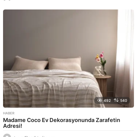
a
y
a
g
o
492
540
HABER
Madame Coco Ev Dekorasyonunda Zarafetin
Adresi!