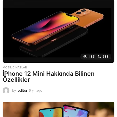
l
a
g
o
485
538
MOBIL CIHAZLAR
İPhone 12 Mini Hakkında Bilinen
Özellikler
by
editor
6 yıl ago
6
y
ı
l
a
g