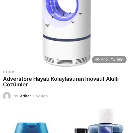
502
558
HABER
Adverstore Hayatı Kolaylaştıran İnovatif Akıllı
Çözümler
by
editor
1 ay ago
2
a
y
a
g
o