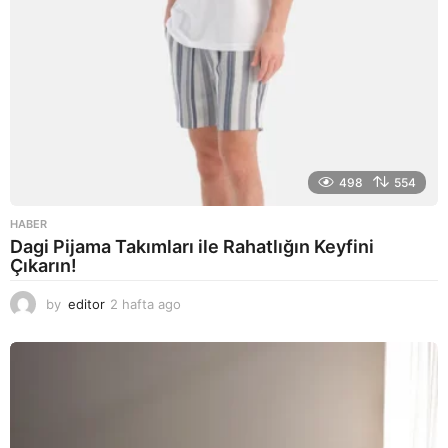
498
554
HABER
Dagi Pijama Takımları ile Rahatlığın Keyfini
Çıkarın!
by
editor
2 hafta ago
2
a
y
a
g
o