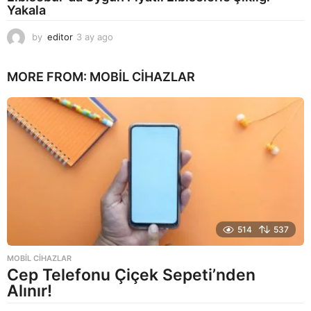
Yakala
by
editor
3 ay ago
2
a
y
MORE FROM:
MOBIL CIHAZLAR
a
g
o
514
537
MOBIL CIHAZLAR
Cep Telefonu Çiçek Sepeti’nden
Alınır!