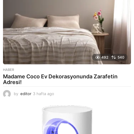
492
540
HABER
Madame Coco Ev Dekorasyonunda Zarafetin
Adresi!
by
editor
3 hafta ago
2
a
y
a
g
o