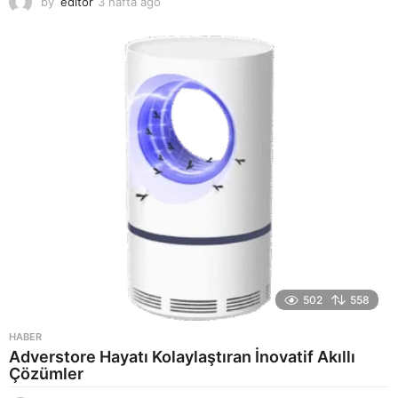
by
editor
3 hafta ago
2
a
y
a
g
o
502
558
HABER
Adverstore Hayatı Kolaylaştıran İnovatif Akıllı
Çözümler