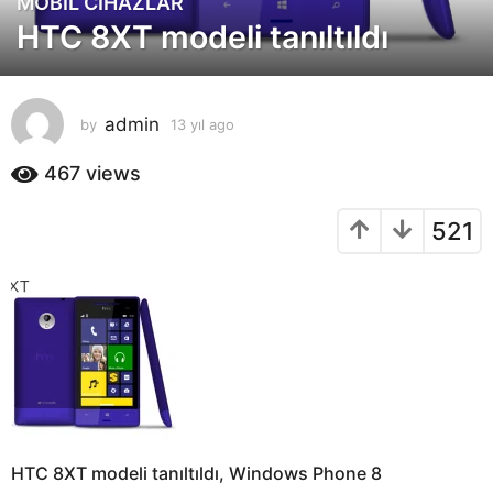
MOBIL CIHAZLAR
1
HTC 8XT modeli tanıltıldı
3
y
ı
l
admin
by
13 yıl ago
1
a
3
g
y
467
views
o
ı
l
1
521
a
3
g
y
o
ı
l
a
g
o
HTC 8XT modeli tanıltıldı, Windows Phone 8