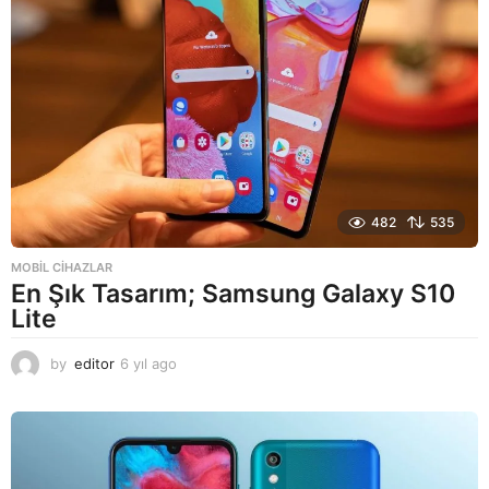
o
482
535
MOBIL CIHAZLAR
En Şık Tasarım; Samsung Galaxy S10
Lite
by
editor
6 yıl ago
6
y
ı
l
a
g
o