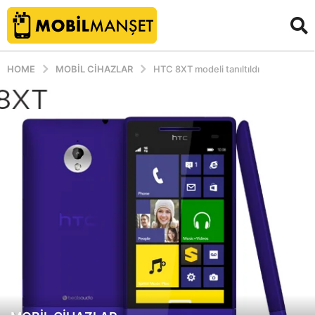
HOME
MOBIL CIHAZLAR
HTC 8XT modeli tanıltıldı