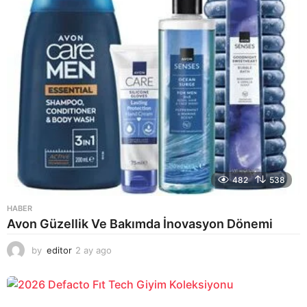
482
538
HABER
Avon Güzellik Ve Bakımda İnovasyon Dönemi
by
editor
2 ay ago
2
a
y
a
g