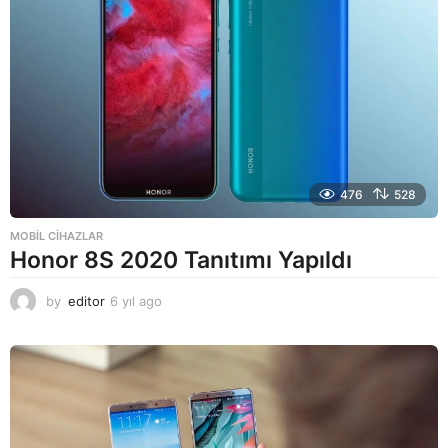
476
528
MOBIL CIHAZLAR
Honor 8S 2020 Tanıtımı Yapıldı
by
editor
6 yıl ago
6
y
ı
l
a
g
o