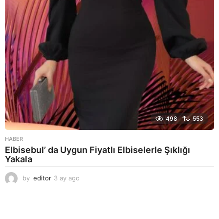
o
498
553
HABER
Elbisebul’ da Uygun Fiyatlı Elbiselerle Şıklığı
Yakala
by
editor
3 ay ago
2
a
y
a
g