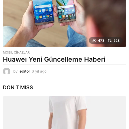
473
523
MOBIL CIHAZLAR
Huawei Yeni Güncelleme Haberi
by
editor
6 yıl ago
6
y
ı
DON'T MISS
l
a
g
o