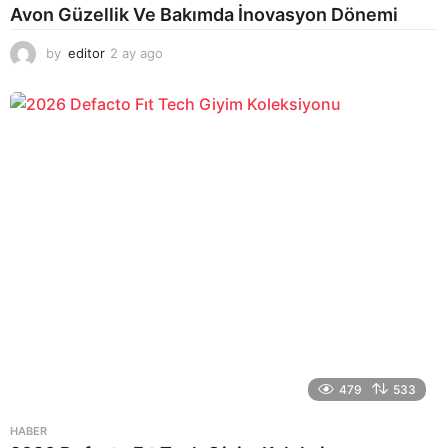
Avon Güzellik Ve Bakımda İnovasyon Dönemi
by
editor
2 ay ago
2
a
y
a
g
o
479
533
HABER