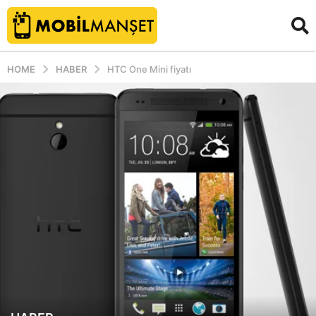
HOME
HABER
HTC One Mini fiyatı