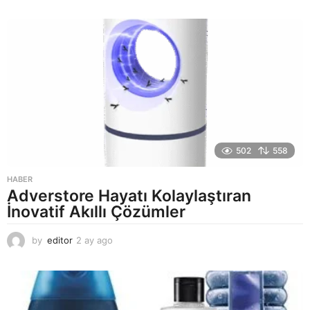
a
y
a
g
o
502
558
HABER
Adverstore Hayatı Kolaylaştıran
İnovatif Akıllı Çözümler
by
editor
2 ay ago
2
a
y
a
g
o