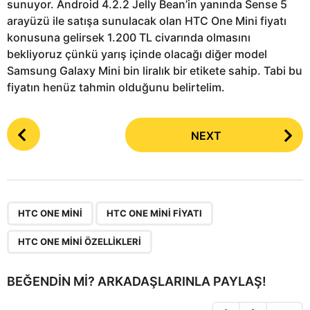
sunuyor. Android 4.2.2 Jelly Bean’in yanında Sense 5
arayüzü ile satışa sunulacak olan HTC One Mini fiyatı
konusuna gelirsek 1.200 TL civarında olmasını
bekliyoruz çünkü yarış içinde olacağı diğer model
Samsung Galaxy Mini bin liralık bir etikete sahip. Tabi bu
fiyatın henüz tahmin olduğunu belirtelim.
P
NEXT
o
s
t
P
,
,
a
HTC ONE MINI
HTC ONE MINI FIYATI
g
HTC ONE MINI ÖZELLIKLERI
i
n
BEĞENDIN MI? ARKADAŞLARINLA PAYLAŞ!
a
t