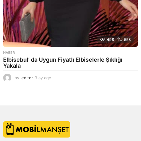
498
553
HABER
Elbisebul’ da Uygun Fiyatlı Elbiselerle Şıklığı
Yakala
by
editor
3 ay ago
2
a
y
a
g
o