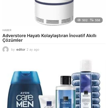
502
558
HABER
Adverstore Hayatı Kolaylaştıran İnovatif Akıllı
Çözümler
by
editor
2 ay ago
2
a
y
a
g
o