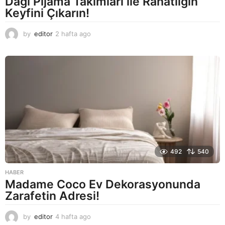
Dagi Pijama Takımları ile Rahatlığın
Keyfini Çıkarın!
by
editor
2 hafta ago
2
a
y
a
g
o
492
540
HABER
Madame Coco Ev Dekorasyonunda
Zarafetin Adresi!
by
editor
4 hafta ago
2