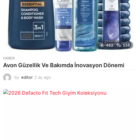
482
538
HABER
Avon Güzellik Ve Bakımda İnovasyon Dönemi
by
editor
2 ay ago
2
a
y
a
g
o