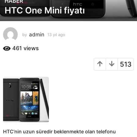
HABER
1
HTC One Mini fiyatı
3
y
ı
l
admin
by
13 yıl ago
1
a
3
g
y
461
views
o
ı
l
1
513
a
3
g
y
o
ı
l
a
g
o
HTC’nin uzun süredir beklenmekte olan telefonu