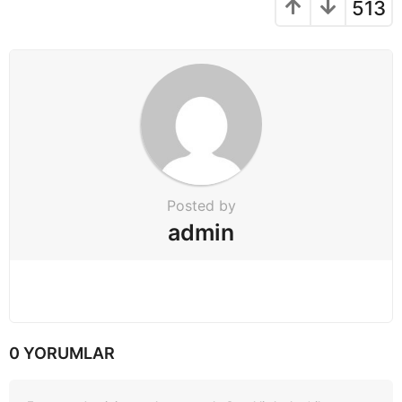
513
i
o
n
Posted by
admin
0 YORUMLAR