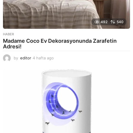
492
540
HABER
Madame Coco Ev Dekorasyonunda Zarafetin
Adresi!
by
editor
4 hafta ago
2
a
y
a
g
o