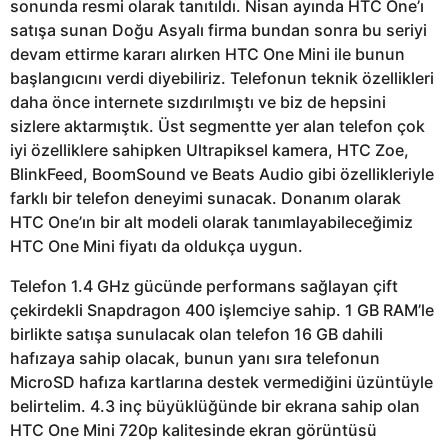
sonunda resmi olarak tanıtıldı. Nisan ayında HTC One’ı
satışa sunan Doğu Asyalı firma bundan sonra bu seriyi
devam ettirme kararı alırken HTC One Mini ile bunun
başlangıcını verdi diyebiliriz. Telefonun teknik özellikleri
daha önce internete sızdırılmıştı ve biz de hepsini
sizlere aktarmıştık. Üst segmentte yer alan telefon çok
iyi özelliklere sahipken Ultrapiksel kamera, HTC Zoe,
BlinkFeed, BoomSound ve Beats Audio gibi özellikleriyle
farklı bir telefon deneyimi sunacak. Donanım olarak
HTC One’ın bir alt modeli olarak tanımlayabileceğimiz
HTC One Mini fiyatı da oldukça uygun.
Telefon 1.4 GHz gücünde performans sağlayan çift
çekirdekli Snapdragon 400 işlemciye sahip. 1 GB RAM’le
birlikte satışa sunulacak olan telefon 16 GB dahili
hafızaya sahip olacak, bunun yanı sıra telefonun
MicroSD hafıza kartlarına destek vermediğini üzüntüyle
belirtelim. 4.3 inç büyüklüğünde bir ekrana sahip olan
HTC One Mini 720p kalitesinde ekran görüntüsü