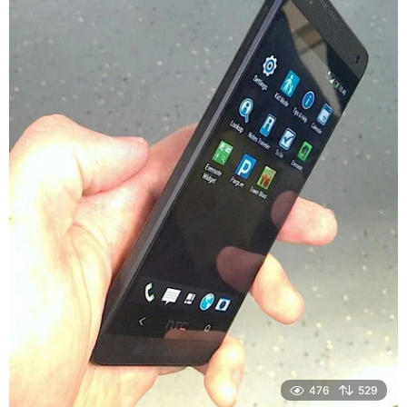
476
529