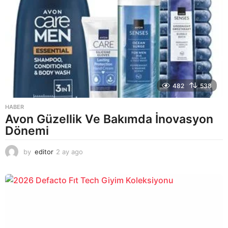
482
538
HABER
Avon Güzellik Ve Bakımda İnovasyon
Dönemi
by
editor
2 ay ago
2
a
y
a
g
o