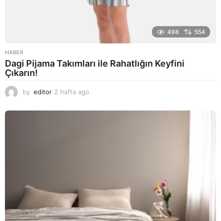
498
554
HABER
Dagi Pijama Takımları ile Rahatlığın Keyfini
Çıkarın!
by
editor
2 hafta ago
2
a
y
a
g
o