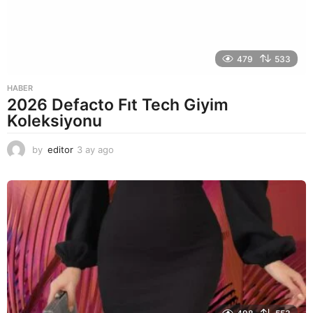
479
533
HABER
2026 Defacto Fıt Tech Giyim
Koleksiyonu
by
editor
3 ay ago
2
a
y
a
g
o