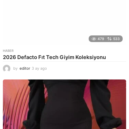
479
533
HABER
2026 Defacto Fıt Tech Giyim Koleksiyonu
by
editor
3 ay ago
2
a
y
a
g
o