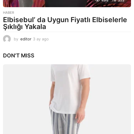
498
553
HABER
Elbisebul’ da Uygun Fiyatlı Elbiselerle
Şıklığı Yakala
by
editor
3 ay ago
2
a
y
DON'T MISS
a
g
o