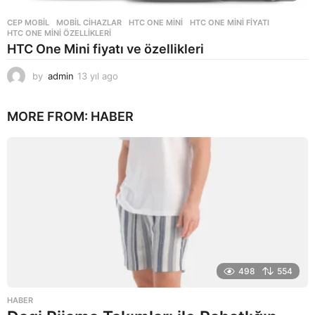
CEP MOBIL
,
MOBIL CIHAZLAR
HTC ONE MINI
,
HTC ONE MINI FIYATI
,
HTC ONE MINI ÖZELLIKLERI
HTC One Mini fiyatı ve özellikleri
by
admin
13 yıl ago
1
3
y
MORE FROM:
HABER
ı
l
a
g
o
498
554
HABER