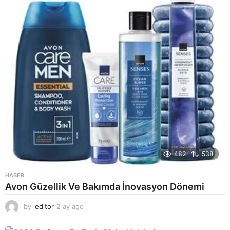
o
482
538
HABER
Avon Güzellik Ve Bakımda İnovasyon Dönemi
by
editor
2 ay ago
2
a
y