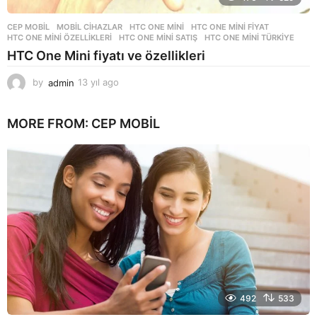
CEP MOBIL
,
MOBIL CIHAZLAR
HTC ONE MINI
,
HTC ONE MINI FIYAT
,
HTC ONE MINI ÖZELLIKLERI
,
HTC ONE MINI SATIŞ
,
HTC ONE MINI TÜRKIYE
HTC One Mini fiyatı ve özellikleri
by
admin
13 yıl ago
1
3
y
MORE FROM:
CEP MOBIL
ı
l
a
g
o
492
533