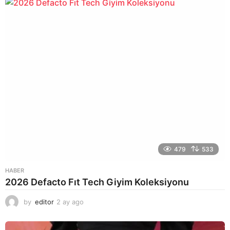
a
g
o
479
533
HABER
2026 Defacto Fıt Tech Giyim Koleksiyonu
by
editor
2 ay ago
2
a
y