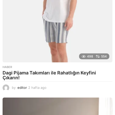
498
554
HABER
Dagi Pijama Takımları ile Rahatlığın Keyfini
Çıkarın!
by
editor
2 hafta ago
2
a
y
a
g
o