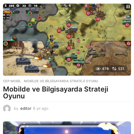
ı
l
a
g
o
478
531
CEP MOBIL
MOBILDE VE BILGISAYARDA STRATEJI OYUNU
Mobilde ve Bilgisayarda Strateji
Oyunu
by
editor
8 yıl ago
8
y
ı
l
a