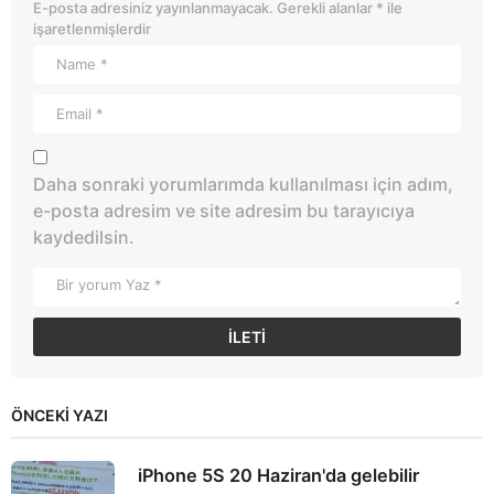
E-posta adresiniz yayınlanmayacak.
Gerekli alanlar
*
ile
işaretlenmişlerdir
Daha sonraki yorumlarımda kullanılması için adım,
e-posta adresim ve site adresim bu tarayıcıya
kaydedilsin.
ÖNCEKI YAZI
iPhone 5S 20 Haziran'da gelebilir