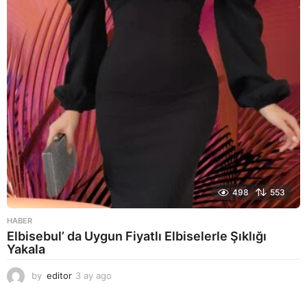
a
g
o
498
553
HABER
Elbisebul’ da Uygun Fiyatlı Elbiselerle Şıklığı
Yakala
by
editor
3 ay ago
2
a
y