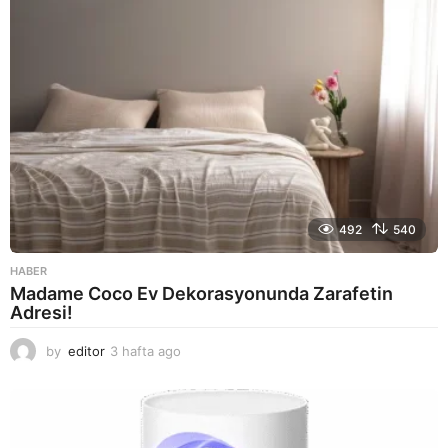
492
540
HABER
Madame Coco Ev Dekorasyonunda Zarafetin
Adresi!
by
editor
3 hafta ago
2
a
y
a
g
o