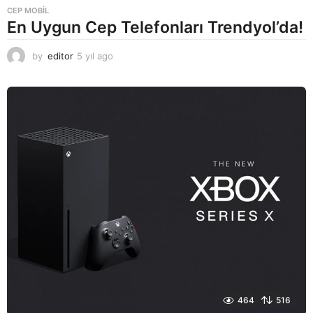
CEP MOBIL
En Uygun Cep Telefonları Trendyol’da!
by
editor
5 yıl ago
5
y
ı
l
a
g
o
464
516