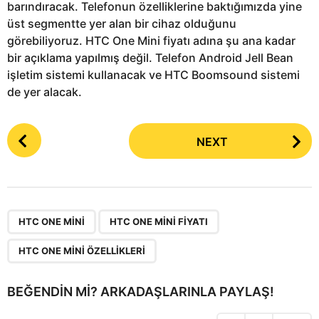
barındıracak. Telefonun özelliklerine baktığımızda yine
üst segmentte yer alan bir cihaz olduğunu
görebiliyoruz. HTC One Mini fiyatı adına şu ana kadar
bir açıklama yapılmış değil. Telefon Android Jell Bean
işletim sistemi kullanacak ve HTC Boomsound sistemi
de yer alacak.
P
NEXT
o
s
t
P
,
,
a
HTC ONE MINI
HTC ONE MINI FIYATI
g
HTC ONE MINI ÖZELLIKLERI
i
n
BEĞENDIN MI? ARKADAŞLARINLA PAYLAŞ!
a
t