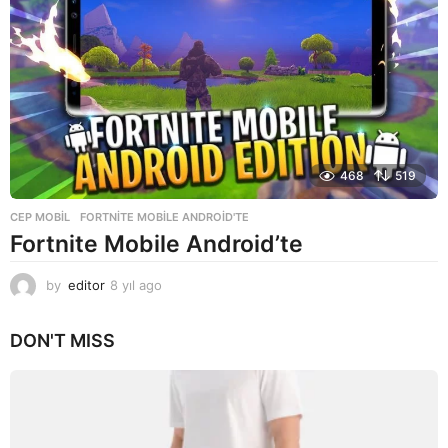
g
o
468
519
CEP MOBIL
FORTNITE MOBILE ANDROID'TE
Fortnite Mobile Android’te
by
editor
8 yıl ago
8
y
ı
DON'T MISS
l
a
g
o