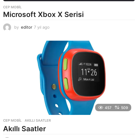
CEP MOBIL
Microsoft Xbox X Serisi
by
editor
7 yıl ago
7
y
ı
l
a
g
o
457
509
CEP MOBIL
AKILLI SAATLER
Akıllı Saatler