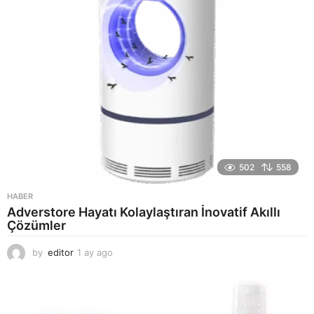
502
558
HABER
Adverstore Hayatı Kolaylaştıran İnovatif Akıllı
Çözümler
by
editor
1 ay ago
2
a
y
a
g