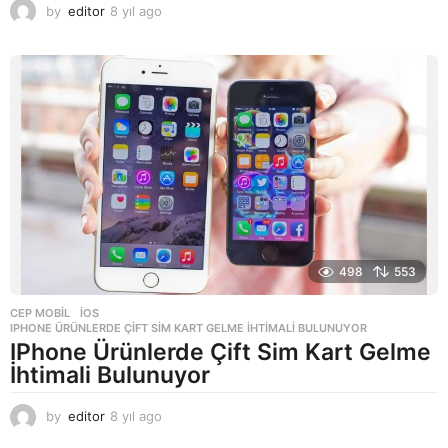
by
editor
8 yıl ago
8
y
ı
l
a
g
o
498
553
CEP MOBIL
,
IOS
IPHONE ÜRÜNLERDE ÇIFT SIM KART GELME İHTIMALI BULUNUYOR
IPhone Ürünlerde Çift Sim Kart Gelme
İhtimali Bulunuyor
by
editor
8 yıl ago
8
y