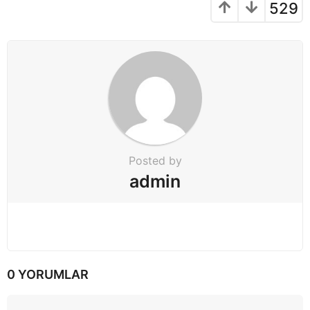
529
i
o
n
Posted by
admin
0 YORUMLAR