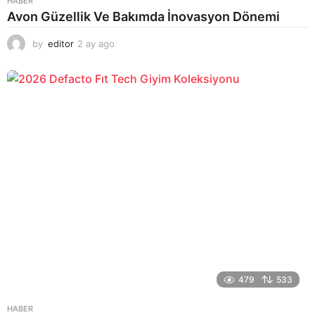
HABER
Avon Güzellik Ve Bakımda İnovasyon Dönemi
by
editor
2 ay ago
2
a
y
a
g
o
479
533
HABER