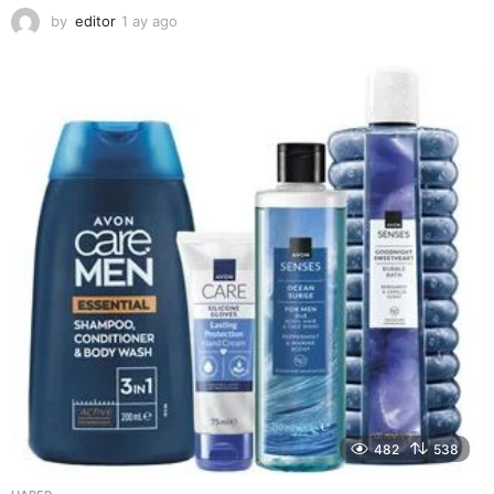
by
editor
1 ay ago
2
a
y
a
g
o
482
538