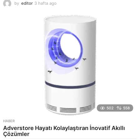
by
editor
3 hafta ago
2
a
y
a
g
o
502
558
HABER
Adverstore Hayatı Kolaylaştıran İnovatif Akıllı
Çözümler