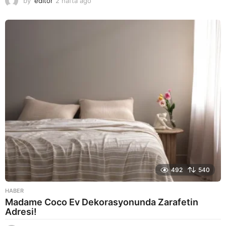
by
editor
2 hafta ago
2
a
y
a
g
o
492
540
HABER
Madame Coco Ev Dekorasyonunda Zarafetin
Adresi!