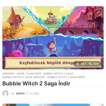
1
y
ı
l
a
g
o
467
519
ANDROID
,
MOBIL OYUN INDIR
BUBBLE WITCH 2 SAGA
,
BUBBLE WITCH 2 SAGA ANDROID
,
BUBBLE WITCH 2 SAGA INDIR
Bubble Witch 2 Saga İndir
by
admin
11 yıl ago
1
1
y