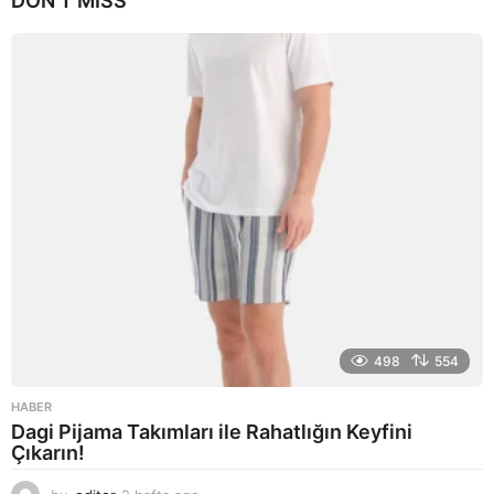
DON'T MISS
ı
l
a
g
o
498
554
HABER
Dagi Pijama Takımları ile Rahatlığın Keyfini
Çıkarın!