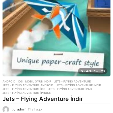
474
523
ANDROID
,
İOS
,
MOBIL OYUN INDIR
JETS - FLYING ADVENTURE
,
JETS - FLYING ADVENTURE ANDROID
,
JETS - FLYING ADVENTURE INDIR
,
JETS - FLYING ADVENTURE IOS
,
JETS - FLYING ADVENTURE IPAD
,
JETS - FLYING ADVENTURE IPHONE
Jets – Flying Adventure İndir
by
admin
11 yıl ago
1