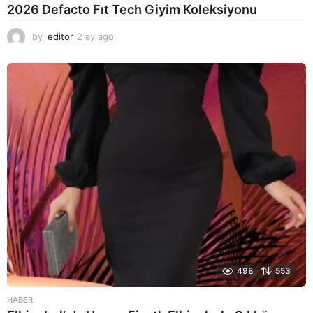
2026 Defacto Fıt Tech Giyim Koleksiyonu
by
editor
2 ay ago
2
a
y
a
g
o
498
553
HABER