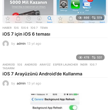
466
518
HABER
,
İOS
IOS 6
,
IOS 7
,
TEMA
iOS 7 için iOS 6 teması
by
admin
13 yıl ago
1
3
y
ı
478
531
l
ANDROID
,
İOS
ANDROID
,
ARAYÜZ
,
ESPIER LAUNCHER
,
INDIR
,
IOS 7
,
a
TASARIM
g
iOS 7 Arayüzünü Android’de Kullanma
o
by
admin
13 yıl ago
1
3
y
ı
l
a