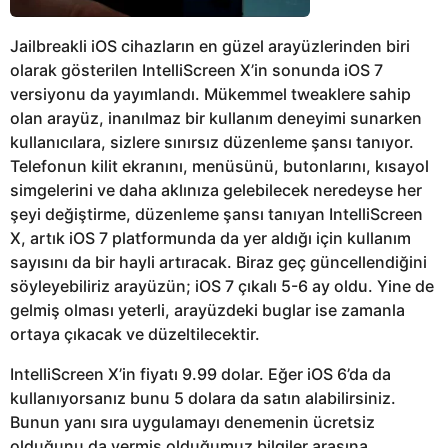
Jailbreakli iOS cihazların en güzel arayüzlerinden biri
olarak gösterilen IntelliScreen X’in sonunda iOS 7
versiyonu da yayımlandı. Mükemmel tweaklere sahip
olan arayüz, inanılmaz bir kullanım deneyimi sunarken
kullanıcılara, sizlere sınırsız düzenleme şansı tanıyor.
Telefonun kilit ekranını, menüsünü, butonlarını, kısayol
simgelerini ve daha aklınıza gelebilecek neredeyse her
şeyi değiştirme, düzenleme şansı tanıyan IntelliScreen
X, artık iOS 7 platformunda da yer aldığı için kullanım
sayısını da bir hayli artıracak. Biraz geç güncellendiğini
söyleyebiliriz arayüzün; iOS 7 çıkalı 5-6 ay oldu. Yine de
gelmiş olması yeterli, arayüzdeki buglar ise zamanla
ortaya çıkacak ve düzeltilecektir.
IntelliScreen X’in fiyatı 9.99 dolar. Eğer iOS 6’da da
kullanıyorsanız bunu 5 dolara da satın alabilirsiniz.
Bunun yanı sıra uygulamayı denemenin ücretsiz
olduğunu da vermiş olduğumuz bilgiler arasına