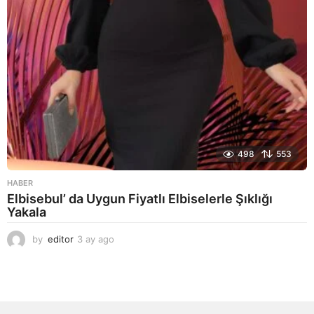
498
553
HABER
Elbisebul’ da Uygun Fiyatlı Elbiselerle Şıklığı
Yakala
by
editor
3 ay ago
2
a
y
a
g
o