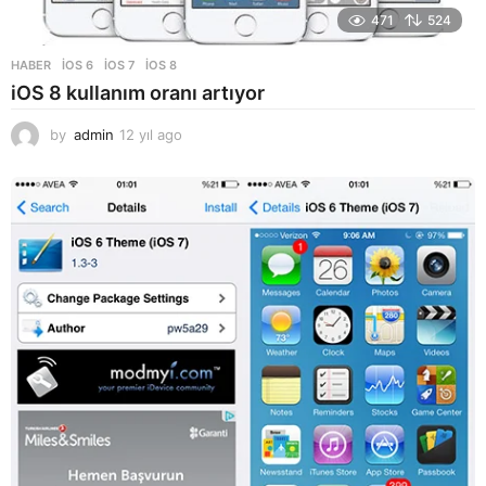
471
524
HABER
IOS 6
,
IOS 7
,
IOS 8
iOS 8 kullanım oranı artıyor
by
admin
12 yıl ago
1
2
y
ı
l
a
g
o