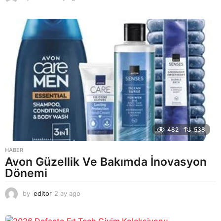
a
y
a
g
o
482
538
HABER
Avon Güzellik Ve Bakımda İnovasyon
Dönemi
by
editor
2 ay ago
2
a
y