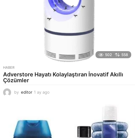
502
558
HABER
Adverstore Hayatı Kolaylaştıran İnovatif Akıllı
Çözümler
by
editor
1 ay ago
2
a
y
a
g
o