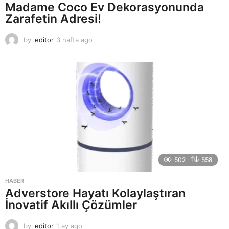
Madame Coco Ev Dekorasyonunda
Zarafetin Adresi!
by
editor
3 hafta ago
2
a
y
a
g
o
502
558
HABER
Adverstore Hayatı Kolaylaştıran
İnovatif Akıllı Çözümler
by
editor
1 ay ago
2