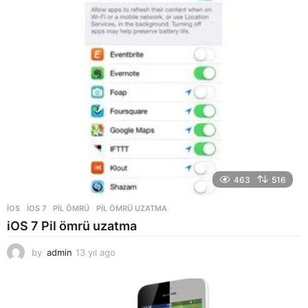
g
o
463
516
İOS
IOS 7
,
PIL ÖMRÜ
,
PIL ÖMRÜ UZATMA
iOS 7 Pil ömrü uzatma
by
admin
13 yıl ago
1
3
y
ı
l