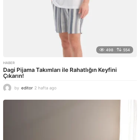
498
554
HABER
Dagi Pijama Takımları ile Rahatlığın Keyfini
Çıkarın!
by
editor
2 hafta ago
2
a
y
a
g
o