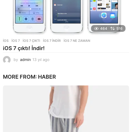
464
516
İOS
IOS 7
,
IOS 7 ÇIKTI
,
IOS 7 INDIR
,
IOS 7 NE ZAMAN
iOS 7 çıktı! İndir!
by
admin
13 yıl ago
1
3
y
MORE FROM:
HABER
ı
l
a
g
o