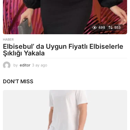
498
553
HABER
Elbisebul’ da Uygun Fiyatlı Elbiselerle
Şıklığı Yakala
by
editor
3 ay ago
2
a
y
DON'T MISS
a
g
o