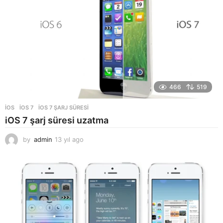
a
g
o
466
519
İOS
IOS 7
,
IOS 7 ŞARJ SÜRESI
iOS 7 şarj süresi uzatma
by
admin
13 yıl ago
1
3
y
ı
l
a
g
o