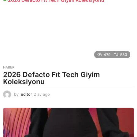
a
g
o
479
533
HABER
2026 Defacto Fıt Tech Giyim
Koleksiyonu
by
editor
2 ay ago
2
a
y
a
g
o