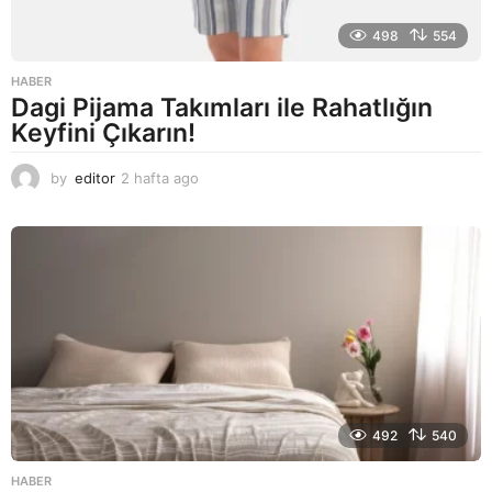
498
554
HABER
Dagi Pijama Takımları ile Rahatlığın
Keyfini Çıkarın!
by
editor
2 hafta ago
2
a
y
a
g
o
492
540
HABER