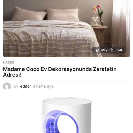
492
540
HABER
Madame Coco Ev Dekorasyonunda Zarafetin
Adresi!
by
editor
3 hafta ago
2
a
y
a
g
o