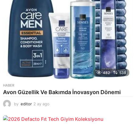
482
538
HABER
Avon Güzellik Ve Bakımda İnovasyon Dönemi
by
editor
2 ay ago
2
a
y
a
g
o