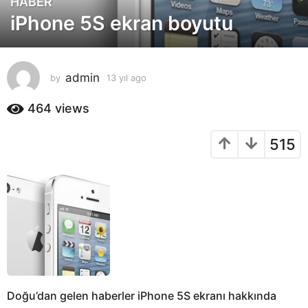
HABER
1
iPhone 5S ekran boyutu
3
y
ı
l
admin
by
13 yıl ago
1
a
3
g
y
464
views
o
ı
l
1
515
a
3
g
y
o
ı
l
a
g
o
Doğu’dan gelen haberler iPhone 5S ekranı hakkında