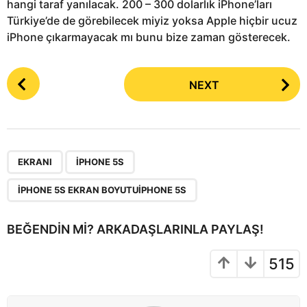
hangi taraf yanılacak. 200 – 300 dolarlık iPhone’ları
Türkiye’de de görebilecek miyiz yoksa Apple hiçbir ucuz
iPhone çıkarmayacak mı bunu bize zaman gösterecek.
P
NEXT
o
s
t
P
,
,
a
EKRANI
IPHONE 5S
g
IPHONE 5S EKRAN BOYUTUIPHONE 5S
i
n
BEĞENDIN MI? ARKADAŞLARINLA PAYLAŞ!
a
t
515
i
o