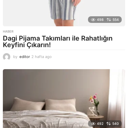
498
554
HABER
Dagi Pijama Takımları ile Rahatlığın
Keyfini Çıkarın!
by
editor
2 hafta ago
2
a
y
a
g
o
492
540