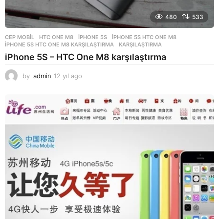
480
533
CEP MOBIL
HTC ONE M8
,
IPHONE 5S
,
IPHONE 5S HTC ONE M8
,
IPHONE 5S HTC ONE M8 KARŞILAŞTIRMA
,
KARŞILAŞTIRMA
iPhone 5S – HTC One M8 karşılaştırma
by
admin
12 yıl ago
1
2
y
ı
l
a
g
o