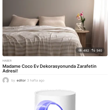
492
540
HABER
Madame Coco Ev Dekorasyonunda Zarafetin
Adresi!
by
editor
3 hafta ago
2
a
y
a
g
o