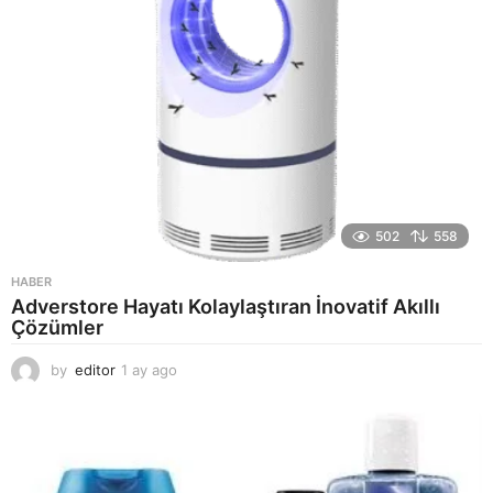
502
558
HABER
Adverstore Hayatı Kolaylaştıran İnovatif Akıllı
Çözümler
by
editor
1 ay ago
2
a
y
a
g
o