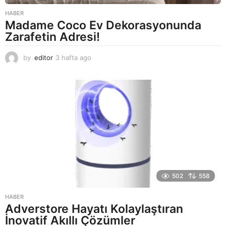
HABER
Madame Coco Ev Dekorasyonunda
Zarafetin Adresi!
by
editor
3 hafta ago
2
a
y
a
g
o
502
558
HABER
Adverstore Hayatı Kolaylaştıran
İnovatif Akıllı Çözümler