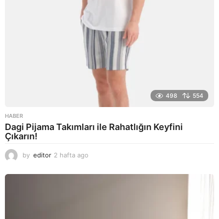
498
554
HABER
Dagi Pijama Takımları ile Rahatlığın Keyfini
Çıkarın!
by
editor
2 hafta ago
2
a
y
a
g
o