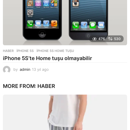
476
530
HABER
IPHONE 5S
,
IPHONE 5S HOME TUŞU
iPhone 5S’te Home tuşu olmayabilir
by
admin
13 yıl ago
1
3
y
MORE FROM:
HABER
ı
l
a
g
o