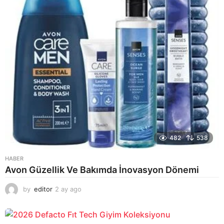
482
538
HABER
Avon Güzellik Ve Bakımda İnovasyon Dönemi
by
editor
2 ay ago
2
a
y
a