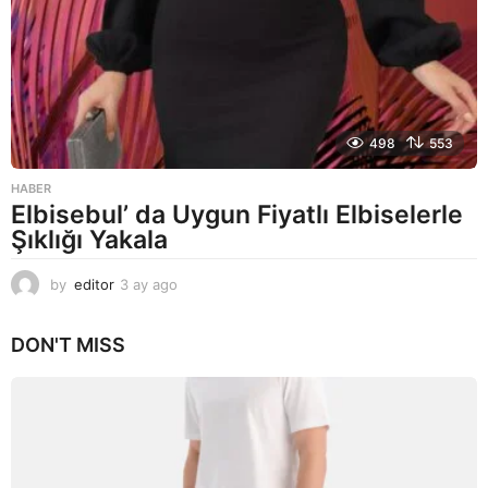
498
553
HABER
Elbisebul’ da Uygun Fiyatlı Elbiselerle
Şıklığı Yakala
by
editor
3 ay ago
2
a
y
DON'T MISS
a
g
o