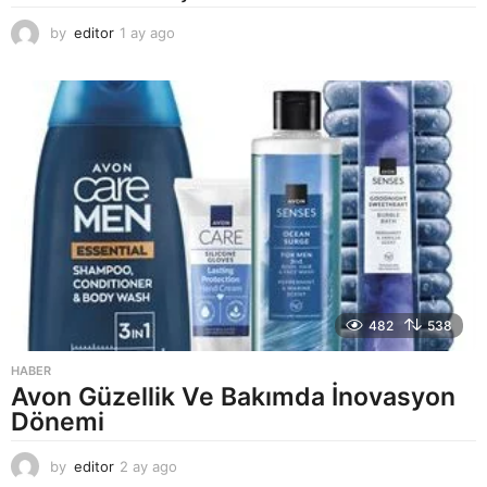
by
editor
1 ay ago
2
a
y
a
g
o
482
538
HABER
Avon Güzellik Ve Bakımda İnovasyon
Dönemi
by
editor
2 ay ago
2
a