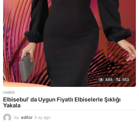
o
498
553
HABER
Elbisebul’ da Uygun Fiyatlı Elbiselerle Şıklığı
Yakala
by
editor
3 ay ago
2
a
y
a