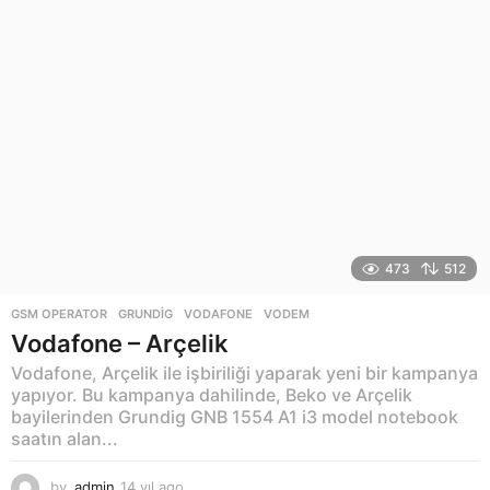
l
a
g
o
473
512
GSM OPERATOR
GRUNDIG
,
VODAFONE
,
VODEM
Vodafone – Arçelik
Vodafone, Arçelik ile işbiriliği yaparak yeni bir kampanya
yapıyor. Bu kampanya dahilinde, Beko ve Arçelik
bayilerinden Grundig GNB 1554 A1 i3 model notebook
saatın alan...
by
admin
14 yıl ago
1