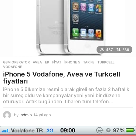
487
539
GSM OPERATOR
AVEA
,
EK
,
FIYAT
,
IPHONE 5
,
TARIFE
,
TURKCELL
,
VODAFONE
iPhone 5 Vodafone, Avea ve Turkcell
fiyatları
iPhone 5 ülkemize resmi olarak gireli en fazla 2 haftalık
bir süreç oldu ve kampanyalar yeni yeni bir düzene
oturuyor. Artık bugünden itibaren tüm telefon...
by
admin
14 yıl ago
1
4
y
ı