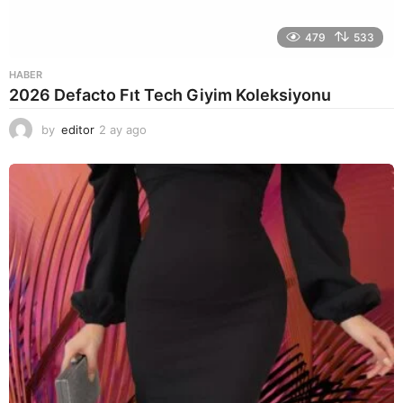
479
533
HABER
2026 Defacto Fıt Tech Giyim Koleksiyonu
by
editor
2 ay ago
2
a
y
a
g
o