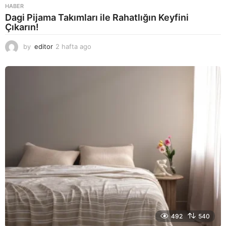
HABER
Dagi Pijama Takımları ile Rahatlığın Keyfini
Çıkarın!
by
editor
2 hafta ago
2
a
y
a
g
o
492
540