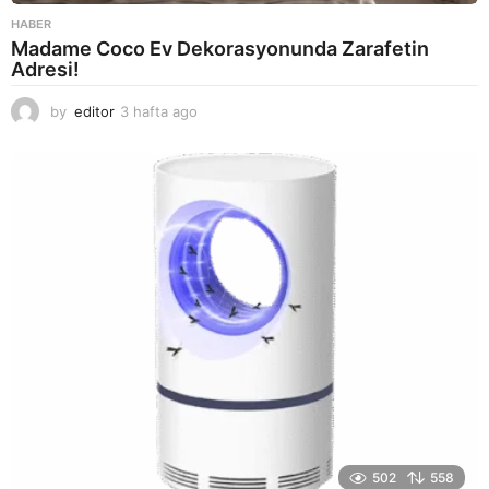
HABER
Madame Coco Ev Dekorasyonunda Zarafetin
Adresi!
by
editor
3 hafta ago
2
a
y
a
g
o
502
558