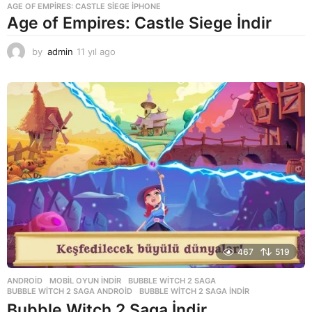
AGE OF EMPIRES: CASTLE SIEGE IPHONE
Age of Empires: Castle Siege İndir
by
admin
11 yıl ago
1
1
y
ı
l
a
g
o
467
519
ANDROID
,
MOBIL OYUN INDIR
BUBBLE WITCH 2 SAGA
,
BUBBLE WITCH 2 SAGA ANDROID
,
BUBBLE WITCH 2 SAGA INDIR
Bubble Witch 2 Saga İndir