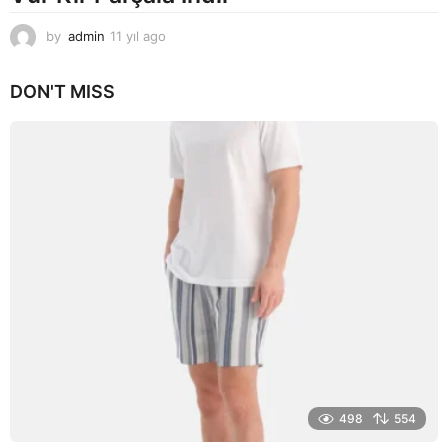
by
admin
11 yıl ago
1
1
y
DON'T MISS
ı
l
a
g
o
498
554