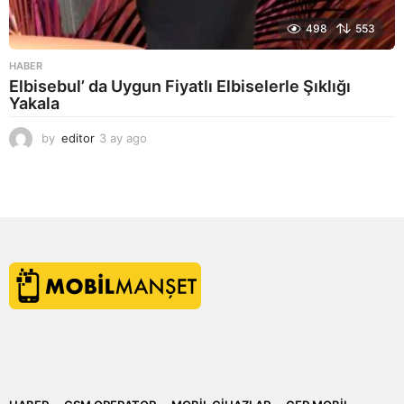
498
553
HABER
Elbisebul’ da Uygun Fiyatlı Elbiselerle Şıklığı
Yakala
by
editor
3 ay ago
2
a
y
a
g
o