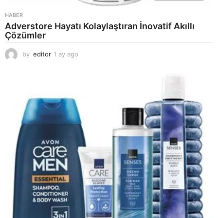
HABER
Adverstore Hayatı Kolaylaştıran İnovatif Akıllı
Çözümler
by
editor
1 ay ago
2
a
y
a
g
o