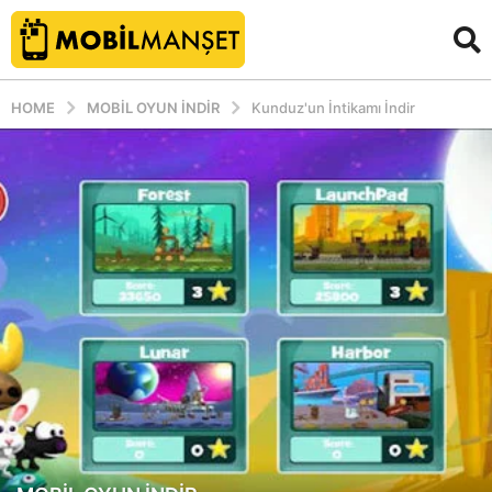
HOME
MOBIL OYUN INDIR
Kunduz'un İntikamı İndir