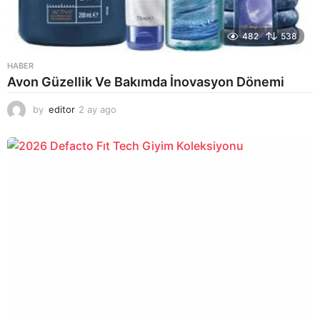
482
538
HABER
Avon Güzellik Ve Bakımda İnovasyon Dönemi
by
editor
2 ay ago
2
a
y
a
g
o