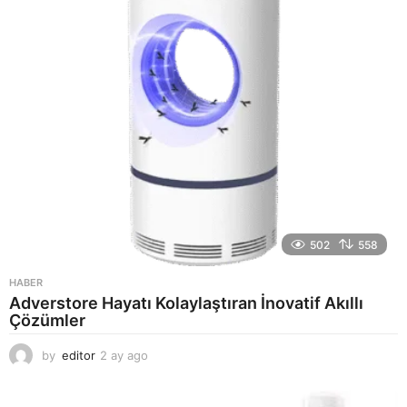
g
o
502
558
HABER
Adverstore Hayatı Kolaylaştıran İnovatif Akıllı
Çözümler
by
editor
2 ay ago
2
a
y
a