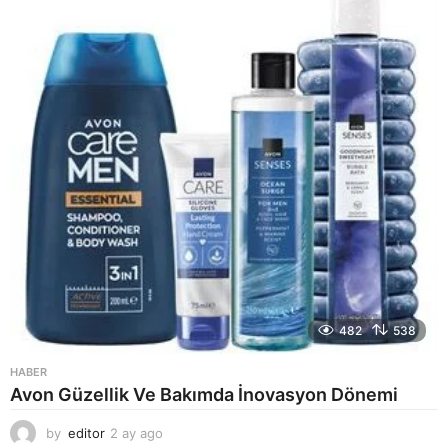
g
o
482
538
HABER
Avon Güzellik Ve Bakımda İnovasyon Dönemi
by
editor
2 ay ago
2