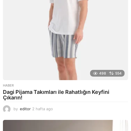
o
498
554
HABER
Dagi Pijama Takımları ile Rahatlığın Keyfini
Çıkarın!
by
editor
2 hafta ago
2
a
y
a
g