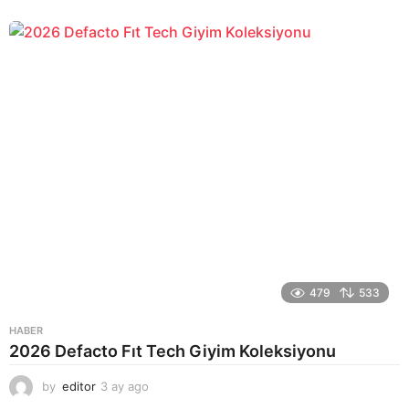
a
y
a
g
o
479
533
HABER
2026 Defacto Fıt Tech Giyim Koleksiyonu
by
editor
3 ay ago
2
a