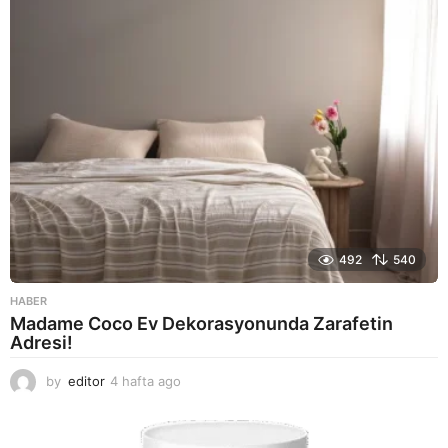
o
492
540
HABER
Madame Coco Ev Dekorasyonunda Zarafetin
Adresi!
by
editor
4 hafta ago
2
a
y
a