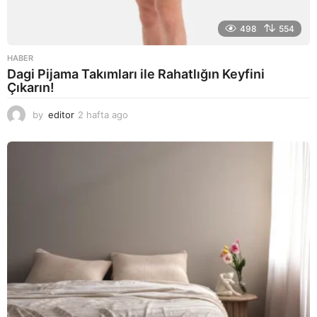
498
554
HABER
Dagi Pijama Takımları ile Rahatlığın Keyfini
Çıkarın!
by
editor
2 hafta ago
2
a
y
a
g
o