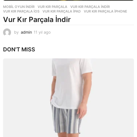
MOBIL OYUN INDIR
VUR KIR PARÇALA
,
VUR KIR PARÇALA INDIR
,
VUR KIR PARÇALA IOS
,
VUR KIR PARÇALA IPAD
,
VUR KIR PARÇALA IPHONE
Vur Kır Parçala İndir
by
admin
11 yıl ago
1
1
y
DON'T MISS
ı
l
a
g
o