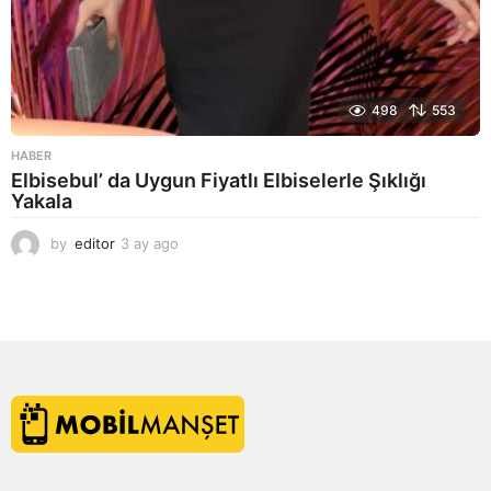
498
553
HABER
Elbisebul’ da Uygun Fiyatlı Elbiselerle Şıklığı
Yakala
by
editor
3 ay ago
2
a
y
a
g
o