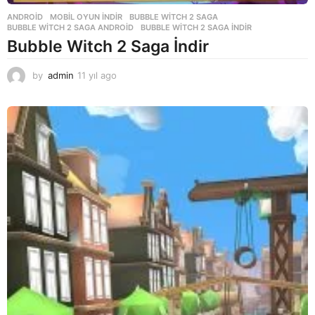
ANDROID
,
MOBIL OYUN INDIR
BUBBLE WITCH 2 SAGA
,
BUBBLE WITCH 2 SAGA ANDROID
,
BUBBLE WITCH 2 SAGA INDIR
Bubble Witch 2 Saga İndir
by
admin
11 yıl ago
1
1
y
ı
l
a
g
o