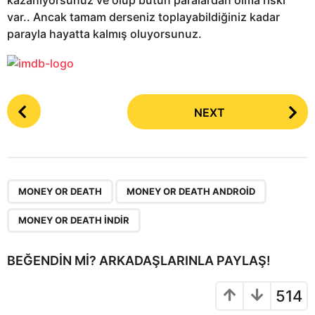
kazanıyorsunuz ve ölüp bütün paralardan olma riski
var.. Ancak tamam derseniz toplayabildiğiniz kadar
parayla hayatta kalmış oluyorsunuz.
P
NEXT
o
s
t
P
,
,
a
MONEY OR DEATH
MONEY OR DEATH ANDROID
g
MONEY OR DEATH INDIR
i
n
BEĞENDIN MI? ARKADAŞLARINLA PAYLAŞ!
a
t
514
i