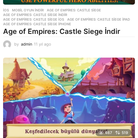
İOS
,
MOBIL OYUN INDIR
AGE OF EMPIRES: CASTLE SIEGE
,
AGE OF EMPIRES: CASTLE SIEGE INDIR
,
AGE OF EMPIRES: CASTLE SIEGE IOS
,
AGE OF EMPIRES: CASTLE SIEGE IPAD
,
AGE OF EMPIRES: CASTLE SIEGE IPHONE
Age of Empires: Castle Siege İndir
by
admin
11 yıl ago
1
1
y
ı
l
a
g
o
467
519