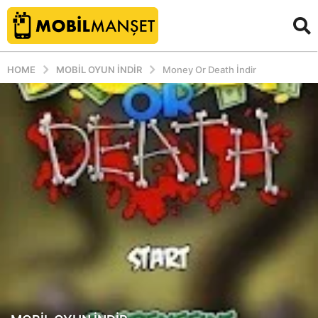
HOME
MOBIL OYUN INDIR
Money Or Death İndir