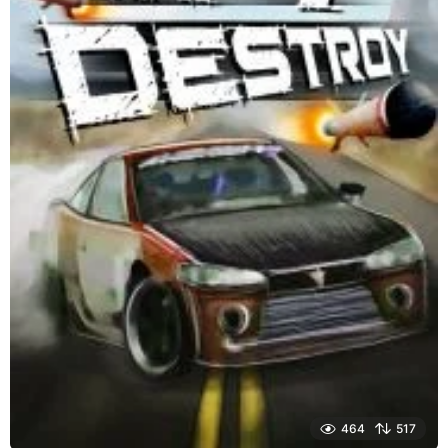
464
517