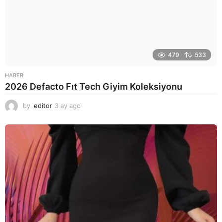
479
533
HABER
2026 Defacto Fıt Tech Giyim Koleksiyonu
by
editor
3 ay ago
2
a
y
a
g
o