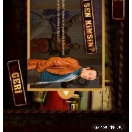
458
510