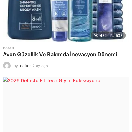
482
538
HABER
Avon Güzellik Ve Bakımda İnovasyon Dönemi
by
editor
2 ay ago
2
a
y
a
g
o