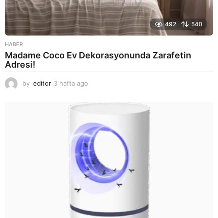
492
540
HABER
Madame Coco Ev Dekorasyonunda Zarafetin
Adresi!
by
editor
3 hafta ago
2
a
y
a
g
o