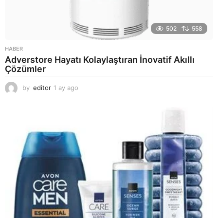
502
558
HABER
Adverstore Hayatı Kolaylaştıran İnovatif Akıllı
Çözümler
by
editor
1 ay ago
2
a
y
a
g
o