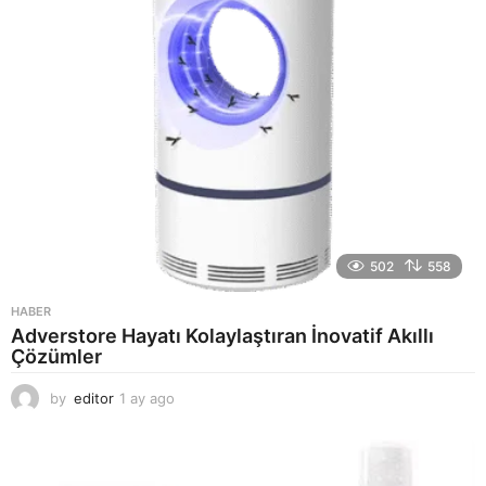
o
502
558
HABER
Adverstore Hayatı Kolaylaştıran İnovatif Akıllı
Çözümler
by
editor
1 ay ago
2
a
y
a
g