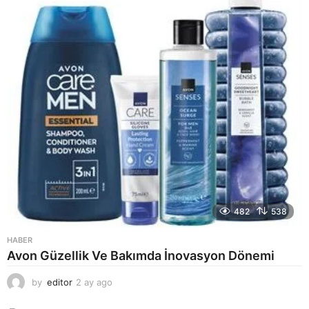
o
482
538
HABER
Avon Güzellik Ve Bakımda İnovasyon Dönemi
by
editor
2 ay ago
2
a
y