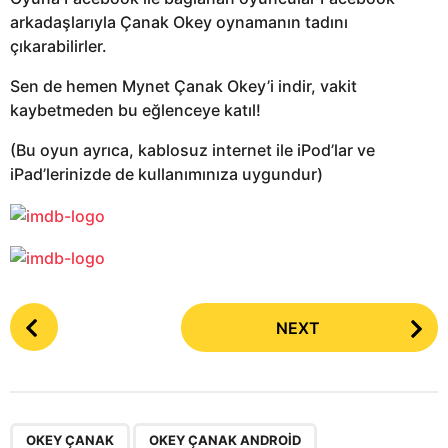
arkadaşlarıyla Çanak Okey oynamanın tadını
çıkarabilirler.
Sen de hemen Mynet Çanak Okey’i indir, vakit
kaybetmeden bu eğlenceye katıl!
(Bu oyun ayrıca, kablosuz internet ile iPod’lar ve
iPad’lerinizde de kullanımınıza uygundur)
P
NEXT
o
s
t
P
,
,
,
,
,
a
OKEY ÇANAK
OKEY ÇANAK ANDROID