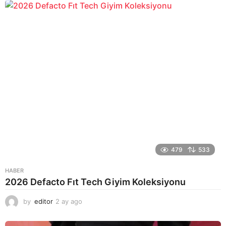
a
g
o
479
533
HABER
2026 Defacto Fıt Tech Giyim Koleksiyonu
by
editor
2 ay ago
2
a
y