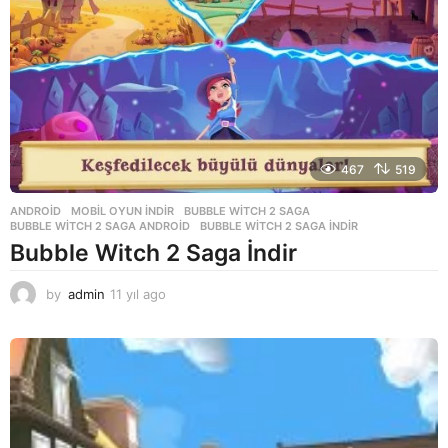
o
467
519
ANDROID
,
MOBIL OYUN INDIR
BUBBLE WITCH 2 SAGA
,
BUBBLE WITCH 2 SAGA ANDROID
,
BUBBLE WITCH 2 SAGA INDIR
Bubble Witch 2 Saga İndir
by
admin
11 yıl ago
1
1
y
ı
l
a
g
o