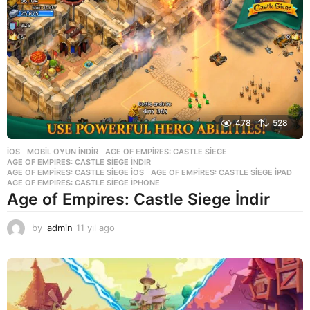
g
o
478
528
İOS
,
MOBIL OYUN INDIR
AGE OF EMPIRES: CASTLE SIEGE
,
AGE OF EMPIRES: CASTLE SIEGE INDIR
,
AGE OF EMPIRES: CASTLE SIEGE IOS
,
AGE OF EMPIRES: CASTLE SIEGE IPAD
,
AGE OF EMPIRES: CASTLE SIEGE IPHONE
Age of Empires: Castle Siege İndir
by
admin
11 yıl ago
1
1
y
ı
l
a
g