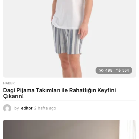
498
554
HABER
Dagi Pijama Takımları ile Rahatlığın Keyfini
Çıkarın!
by
editor
2 hafta ago
2
a
y
a
g
o