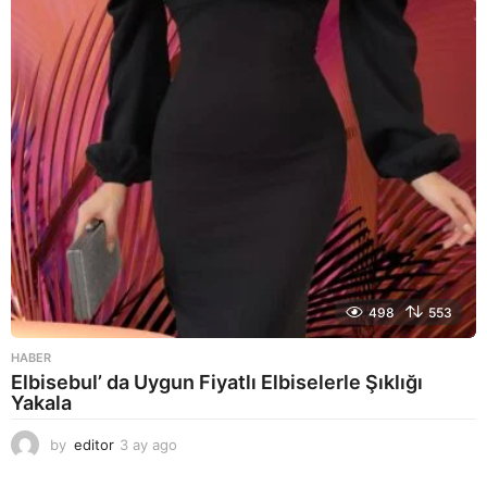
a
g
o
498
553
HABER
Elbisebul’ da Uygun Fiyatlı Elbiselerle Şıklığı
Yakala
by
editor
3 ay ago
2
a
y