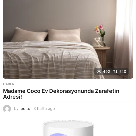
492
540
HABER
Madame Coco Ev Dekorasyonunda Zarafetin
Adresi!
by
editor
3 hafta ago
2
a
y
a
g