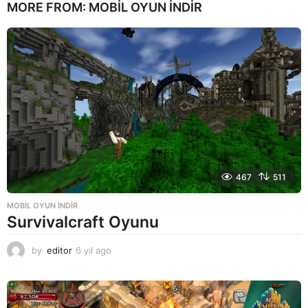
MORE FROM:
MOBIL OYUN INDIR
467
511
MOBIL OYUN INDIR
Survivalcraft Oyunu
by
editor
6 yıl ago
6
y
ı
l
a