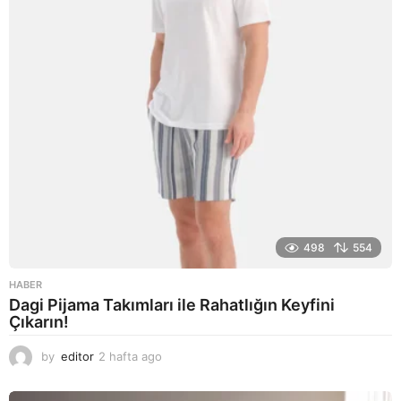
g
o
498
554
HABER
Dagi Pijama Takımları ile Rahatlığın Keyfini
Çıkarın!
by
editor
2 hafta ago
2
a
y