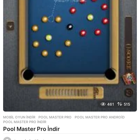
461
515
MOBIL OYUN INDIR
POOL MASTER PRO
,
POOL MASTER PRO ANDROID
,
POOL MASTER PRO INDIR
Pool Master Pro İndir