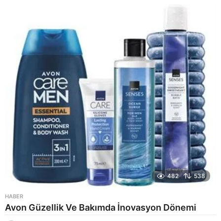
y
a
g
o
482
538
HABER
Avon Güzellik Ve Bakımda İnovasyon Dönemi