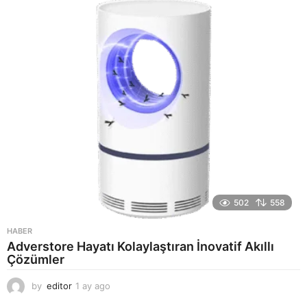
a
g
o
502
558
HABER
Adverstore Hayatı Kolaylaştıran İnovatif Akıllı
Çözümler
by
editor
1 ay ago
2
a