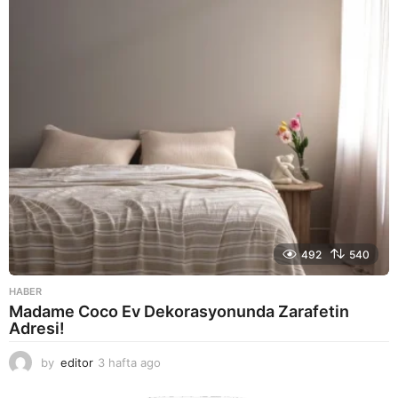
a
g
o
492
540
HABER
Madame Coco Ev Dekorasyonunda Zarafetin
Adresi!
by
editor
3 hafta ago
2
a
y