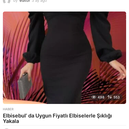
by
editor
3 ay ago
2
a
y
a
g
o
498
553
HABER
Elbisebul’ da Uygun Fiyatlı Elbiselerle Şıklığı
Yakala