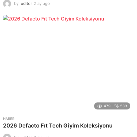
by
editor
2 ay ago
2
a
y
a
g
o
479
533
HABER
2026 Defacto Fıt Tech Giyim Koleksiyonu