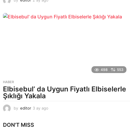
by
editor
2 ay ago
2
a
y
a
g
o
498
553
HABER
Elbisebul’ da Uygun Fiyatlı Elbiselerle
Şıklığı Yakala
by
editor
3 ay ago
2
a
y
DON'T MISS
a
g