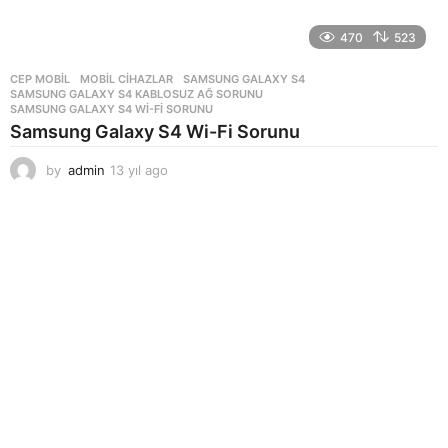
470
523
CEP MOBIL
,
MOBIL CIHAZLAR
SAMSUNG GALAXY S4
,
SAMSUNG GALAXY S4 KABLOSUZ AĞ SORUNU
,
SAMSUNG GALAXY S4 WI-FI SORUNU
Samsung Galaxy S4 Wi-Fi Sorunu
by
admin
13 yıl ago
1
3
y
ı
l
a
g
o