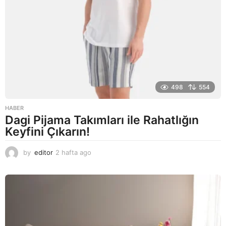
g
o
498
554
HABER
Dagi Pijama Takımları ile Rahatlığın
Keyfini Çıkarın!
by
editor
2 hafta ago
2
a
y
a
g
o