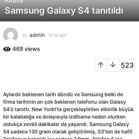
HABER
1
Samsung Galaxy S4 tanıtıldı
3
y
ı
l
admin
by
13 yıl ago
1
a
3
g
y
469
views
o
ı
l
1
523
a
3
g
y
o
ı
l
Aylardır beklenen tarih dündü ve Samsung belki de
a
firma tarihinin en çok beklenen telefonu olan Galaxy
g
S4′ü tanıttı. New Yorkt’ta gerçekleştirilen etkinlik büyük
o
bir kalabalığa ve dolayısıyla izdihama neden olurken
oldukça zevkli dakikalar da yaşandı. Samsung Galaxy
S4 sadece 130 gram olarak geliştirilmiş, S3′ten de hafif.
Telefonun kalınlığı ise sadece 7.9mm. Telefon 5 inç