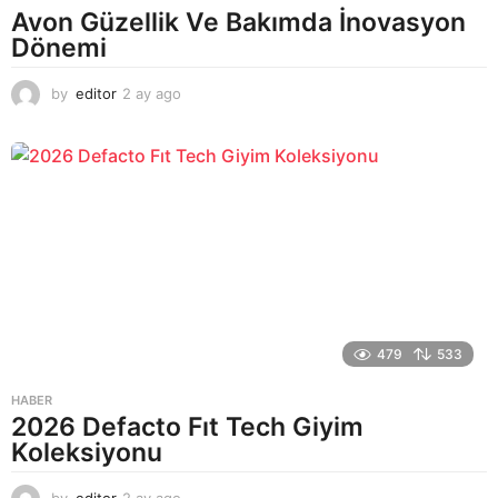
Avon Güzellik Ve Bakımda İnovasyon
Dönemi
by
editor
2 ay ago
2
a
y
a
g
o
479
533
HABER
2026 Defacto Fıt Tech Giyim
Koleksiyonu