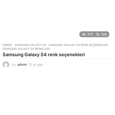
473
528
HABER
SAMSUNG GALAXY S4
,
SAMSUNG GALAXY S4 RENK SEÇENEKLERI
,
SAMSUNG GALAXY S4 RENKLLERI
Samsung Galaxy S4 renk seçenekleri
by
admin
13 yıl ago
1
3
y
ı
l
a
g
o