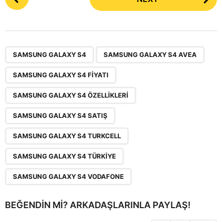
o
s
t
P
,
,
,
,
,
,
,
a
SAMSUNG GALAXY S4
SAMSUNG GALAXY S4 AVEA
g
SAMSUNG GALAXY S4 FIYATI
i
n
SAMSUNG GALAXY S4 ÖZELLIKLERI
a
SAMSUNG GALAXY S4 SATIŞ
t
i
SAMSUNG GALAXY S4 TURKCELL
o
SAMSUNG GALAXY S4 TÜRKIYE
n
SAMSUNG GALAXY S4 VODAFONE
BEĞENDIN MI? ARKADAŞLARINLA PAYLAŞ!