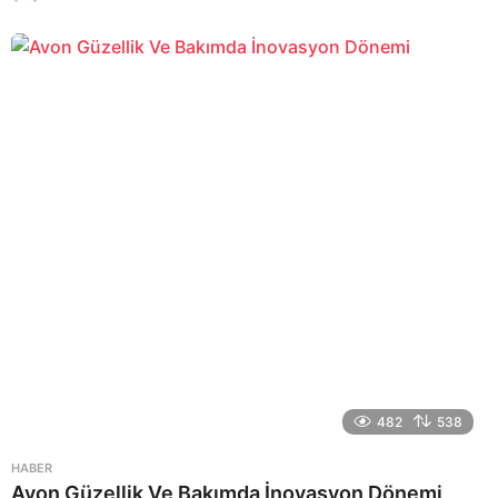
a
y
a
g
o
482
538
HABER
Avon Güzellik Ve Bakımda İnovasyon Dönemi