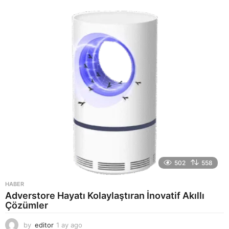
a
y
a
g
o
502
558
HABER
Adverstore Hayatı Kolaylaştıran İnovatif Akıllı
Çözümler
by
editor
1 ay ago
2