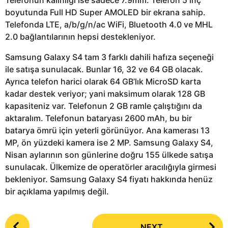
boyutunda Full HD Super AMOLED bir ekrana sahip.
Telefonda LTE, a/b/g/n/ac WiFi, Bluetooth 4.0 ve MHL
2.0 bağlantılarının hepsi destekleniyor.
Samsung Galaxy S4 tam 3 farklı dahili hafıza seçeneği
ile satışa sunulacak. Bunlar 16, 32 ve 64 GB olacak.
Ayrıca telefon harici olarak 64 GB’lık MicroSD karta
kadar destek veriyor; yani maksimum olarak 128 GB
kapasiteniz var. Telefonun 2 GB ramle çalıştığını da
aktaralım. Telefonun bataryası 2600 mAh, bu bir
batarya ömrü için yeterli görünüyor. Ana kamerası 13
MP, ön yüzdeki kamera ise 2 MP. Samsung Galaxy S4,
Nisan aylarının son günlerine doğru 155 ülkede satışa
sunulacak. Ülkemize de operatörler aracılığıyla girmesi
bekleniyor. Samsung Galaxy S4 fiyatı hakkında henüz
bir açıklama yapılmış değil.
P
NEXT