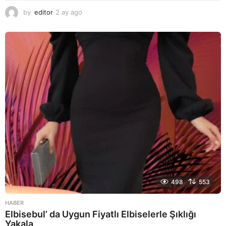
by
editor
2 ay ago
2
a
y
a
g
o
498
553
HABER
Elbisebul’ da Uygun Fiyatlı Elbiselerle Şıklığı
Yakala