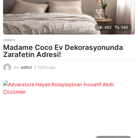
492
540
HABER
Madame Coco Ev Dekorasyonunda
Zarafetin Adresi!
by
editor
3 hafta ago
2
a
y
a
g
o