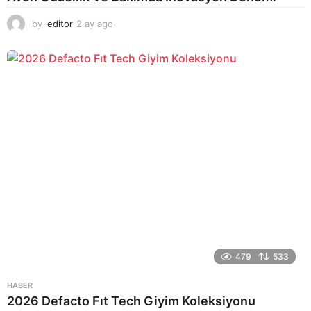
by
editor
2 ay ago
2
a
y
a
g
o
479
533
HABER
2026 Defacto Fıt Tech Giyim Koleksiyonu