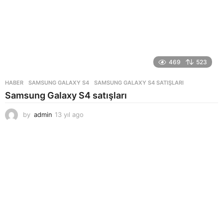
469
523
HABER
SAMSUNG GALAXY S4
,
SAMSUNG GALAXY S4 SATIŞLARI
Samsung Galaxy S4 satışları
by
admin
13 yıl ago
1
3
y
ı
l
a
g
o