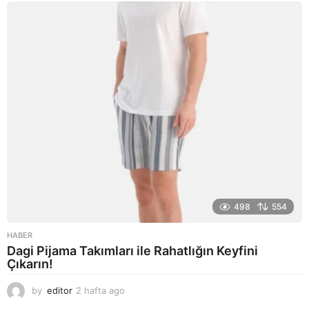
o
498
554
HABER
Dagi Pijama Takımları ile Rahatlığın Keyfini
Çıkarın!
by
editor
2 hafta ago
2
a