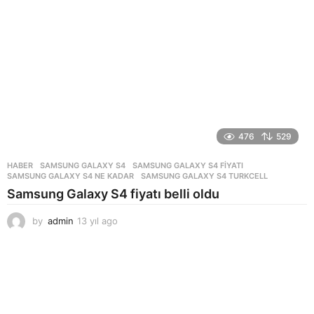
476
529
HABER
SAMSUNG GALAXY S4
,
SAMSUNG GALAXY S4 FIYATI
,
SAMSUNG GALAXY S4 NE KADAR
,
SAMSUNG GALAXY S4 TURKCELL
Samsung Galaxy S4 fiyatı belli oldu
by
admin
13 yıl ago
1
3
y
ı
l
a
g