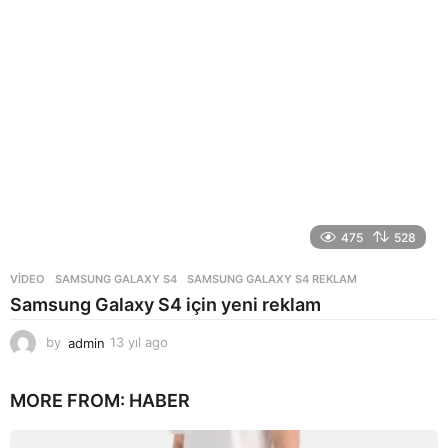
o
475
528
VIDEO
SAMSUNG GALAXY S4
,
SAMSUNG GALAXY S4 REKLAM
Samsung Galaxy S4 için yeni reklam
by
admin
13 yıl ago
1
3
y
MORE FROM:
HABER
ı
l
a