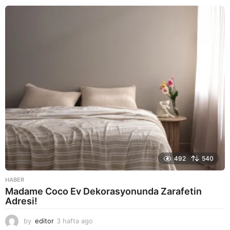
y
a
g
o
492
540
HABER
Madame Coco Ev Dekorasyonunda Zarafetin
Adresi!
by
editor
3 hafta ago
2