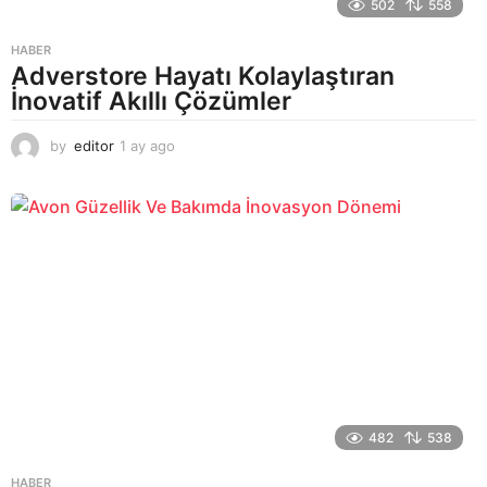
502
558
HABER
Adverstore Hayatı Kolaylaştıran
İnovatif Akıllı Çözümler
by
editor
1 ay ago
2
a
y
a
g
o
482
538
HABER