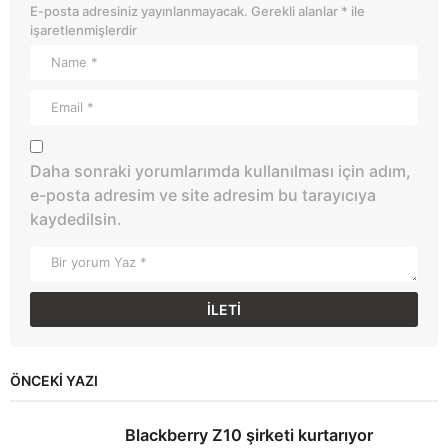
E-posta adresiniz yayınlanmayacak.
Gerekli alanlar
*
ile
işaretlenmişlerdir
Daha sonraki yorumlarımda kullanılması için adım,
e-posta adresim ve site adresim bu tarayıcıya
kaydedilsin.
ÖNCEKI YAZI
Blackberry Z10 şirketi kurtarıyor