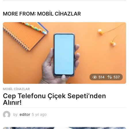
MORE FROM:
MOBIL CIHAZLAR
514
537
MOBIL CIHAZLAR
Cep Telefonu Çiçek Sepeti’nden
Alınır!
by
editor
5 yıl ago
5
y
ı