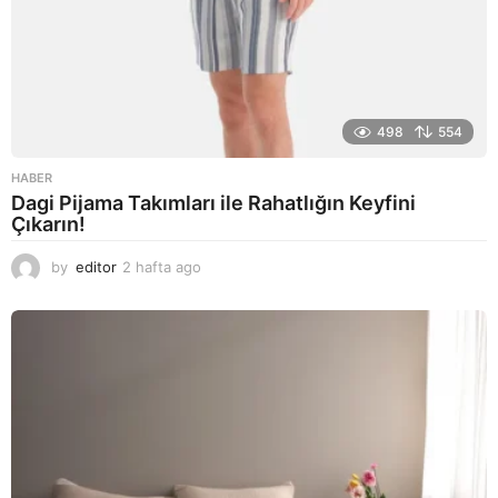
498
554
HABER
Dagi Pijama Takımları ile Rahatlığın Keyfini
Çıkarın!
by
editor
2 hafta ago
2
a
y
a
g
o