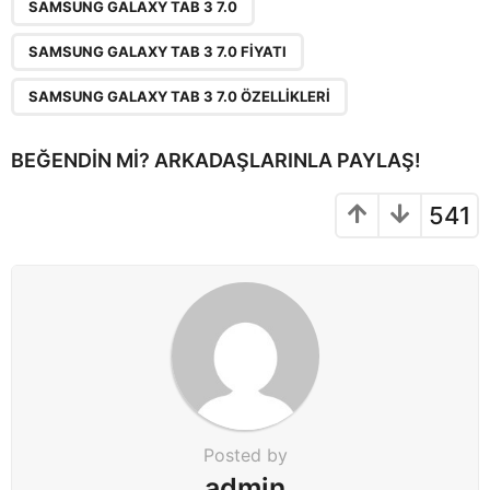
,
,
a
SAMSUNG GALAXY TAB 3 7.0
g
SAMSUNG GALAXY TAB 3 7.0 FIYATI
i
n
SAMSUNG GALAXY TAB 3 7.0 ÖZELLIKLERI
a
t
BEĞENDIN MI? ARKADAŞLARINLA PAYLAŞ!
i
o
541
n
Posted by
admin