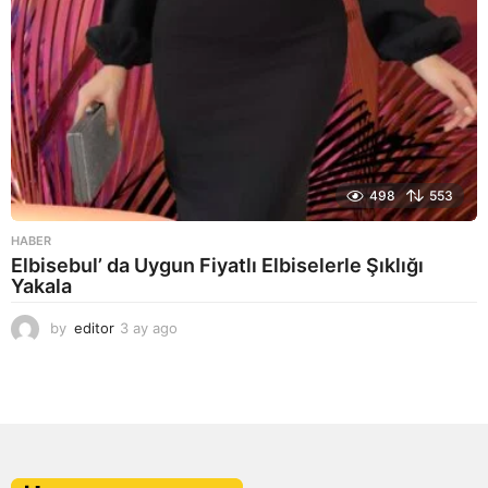
498
553
HABER
Elbisebul’ da Uygun Fiyatlı Elbiselerle Şıklığı
Yakala
by
editor
3 ay ago
2
a
y
a
g
o