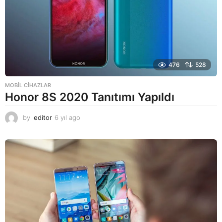
476
528
MOBIL CIHAZLAR
Honor 8S 2020 Tanıtımı Yapıldı
by
editor
6 yıl ago
6
y
ı
l
a
g
o