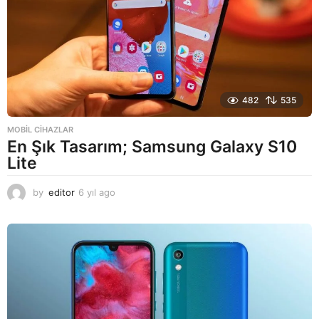
482
535
MOBIL CIHAZLAR
En Şık Tasarım; Samsung Galaxy S10
Lite
by
editor
6 yıl ago
6
y
ı
l
a
g
o