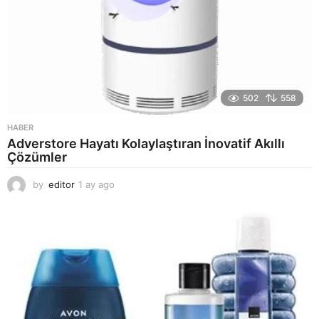
502
558
HABER
Adverstore Hayatı Kolaylaştıran İnovatif Akıllı
Çözümler
by
editor
1 ay ago
2
a
y
a
g
o