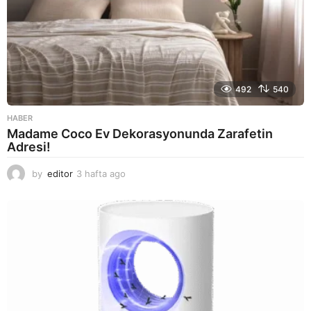
492
540
HABER
Madame Coco Ev Dekorasyonunda Zarafetin
Adresi!
by
editor
3 hafta ago
2
a
y
a
g
o