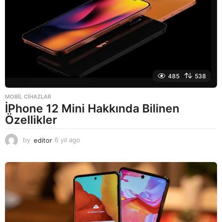
o
485
538
MOBIL CIHAZLAR
İPhone 12 Mini Hakkında Bilinen
Özellikler
by
editor
6 yıl ago
6
y
ı
l
a
g
o