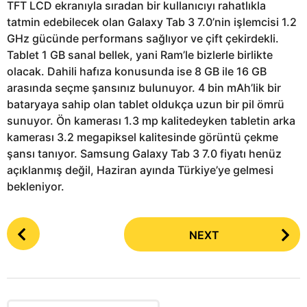
TFT LCD ekranıyla sıradan bir kullanıcıyı rahatlıkla
tatmin edebilecek olan Galaxy Tab 3 7.0’nin işlemcisi 1.2
GHz gücünde performans sağlıyor ve çift çekirdekli.
Tablet 1 GB sanal bellek, yani Ram’le bizlerle birlikte
olacak. Dahili hafıza konusunda ise 8 GB ile 16 GB
arasında seçme şansınız bulunuyor. 4 bin mAh’lik bir
bataryaya sahip olan tablet oldukça uzun bir pil ömrü
sunuyor. Ön kamerası 1.3 mp kalitedeyken tabletin arka
kamerası 3.2 megapiksel kalitesinde görüntü çekme
şansı tanıyor. Samsung Galaxy Tab 3 7.0 fiyatı henüz
açıklanmış değil, Haziran ayında Türkiye’ye gelmesi
bekleniyor.
P
NEXT
o
s
t
P