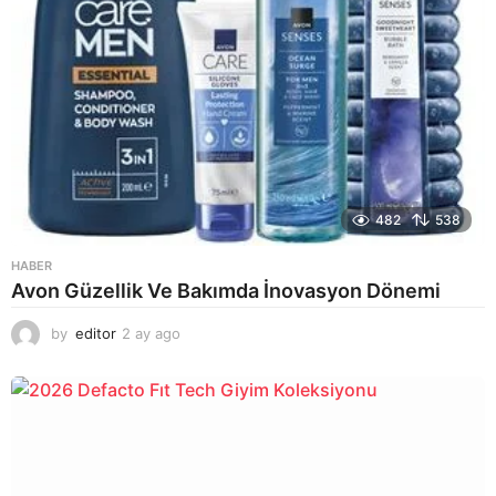
482
538
HABER
Avon Güzellik Ve Bakımda İnovasyon Dönemi
by
editor
2 ay ago
2
a
y
a
g
o