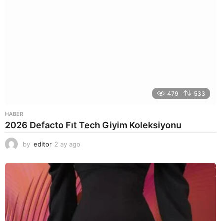
479
533
HABER
2026 Defacto Fıt Tech Giyim Koleksiyonu
by
editor
2 ay ago
2
a
y
a
g
o