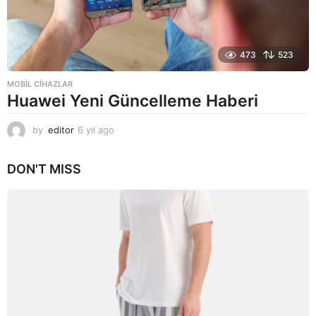
473
523
MOBIL CIHAZLAR
Huawei Yeni Güncelleme Haberi
by
editor
6 yıl ago
6
y
ı
DON'T MISS
l
a
g
o