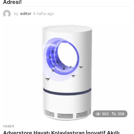
Adresi!
by
editor
4 hafta ago
2
a
y
a
g
o
502
558
HABER
Adverstore Hayatı Kolaylaştıran İnovatif Akıllı