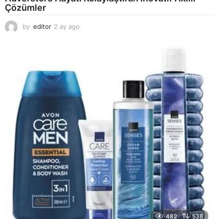
Çözümler
by
editor
2 ay ago
2
a
y
a
g
o
482
538