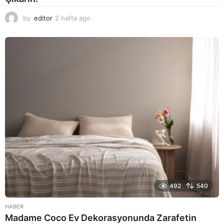
by
editor
2 hafta ago
2
a
y
a
g
o
492
540
HABER
Madame Coco Ev Dekorasyonunda Zarafetin