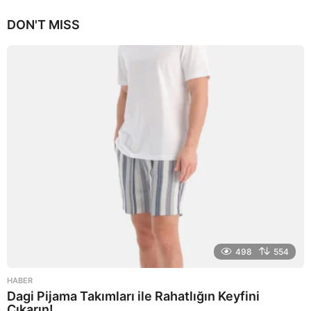
y
DON'T MISS
ı
l
a
g
o
498
554
HABER
Dagi Pijama Takımları ile Rahatlığın Keyfini
Çıkarın!