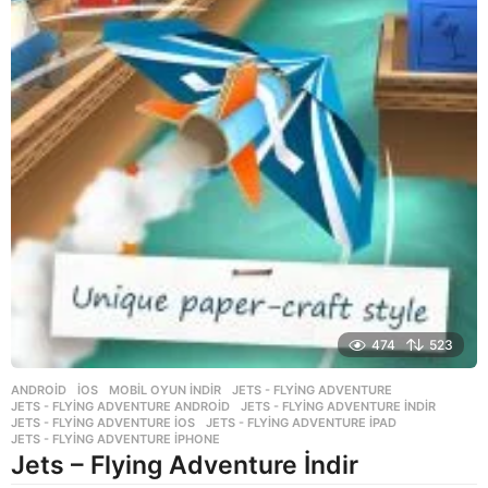
474
523
ANDROID
,
İOS
,
MOBIL OYUN INDIR
JETS - FLYING ADVENTURE
,
JETS - FLYING ADVENTURE ANDROID
,
JETS - FLYING ADVENTURE INDIR
,
JETS - FLYING ADVENTURE IOS
,
JETS - FLYING ADVENTURE IPAD
,
JETS - FLYING ADVENTURE IPHONE
Jets – Flying Adventure İndir