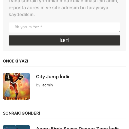
Daha sonraki yorumlarımda kullanılması için adım,
e-posta adresim ve site adresim bu tarayıcıya
kaydedilsin.
ÖNCEKI YAZI
City Jump İndir
by
admin
SONRAKİ GÖNDERİ
Angry Birds Space Danger Zone İndir