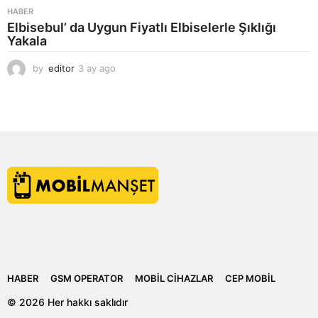
HABER
Elbisebul’ da Uygun Fiyatlı Elbiselerle Şıklığı
Yakala
by
editor
3 ay ago
2
a
y
a
g
o
HABER
GSM OPERATOR
MOBIL CIHAZLAR
CEP MOBIL
© 2026 Her hakkı saklıdır