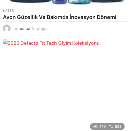
HABER
Avon Güzellik Ve Bakımda İnovasyon Dönemi
by
editor
2 ay ago
2
a
y
a
g
o
479
533