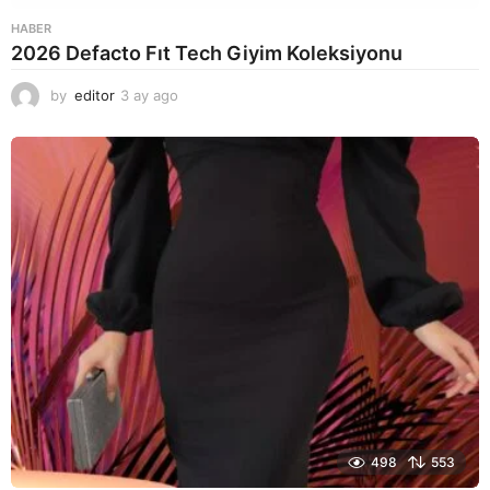
HABER
2026 Defacto Fıt Tech Giyim Koleksiyonu
by
editor
3 ay ago
2
a
y
a
g
o
498
553