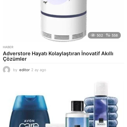
502
558
HABER
Adverstore Hayatı Kolaylaştıran İnovatif Akıllı
Çözümler
by
editor
2 ay ago
2
a
y
a
g
o