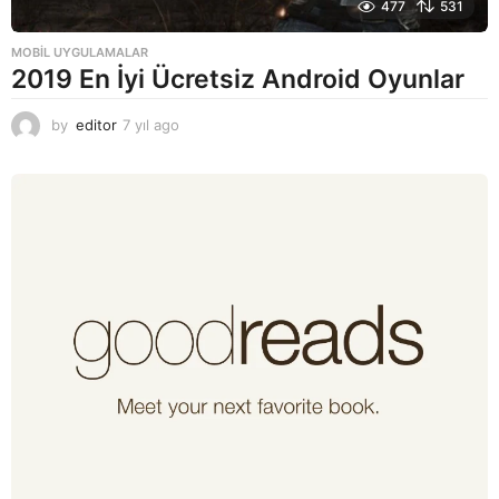
477
531
MOBIL UYGULAMALAR
2019 En İyi Ücretsiz Android Oyunlar
by
editor
7 yıl ago
7
y
ı
l
a
g
o