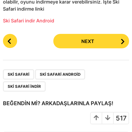
olabilir, oyunu indirmeye karar verebilirsiniz. İşte Ski
Safari indirme linki
Ski Safari indir Android
P
NEXT
o
s
t
P
,
,
a
SKI SAFARI
SKI SAFARI ANDROID
g
SKI SAFARI INDIR
i
n
BEĞENDIN MI? ARKADAŞLARINLA PAYLAŞ!
a
t
517
i
o