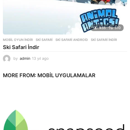
455
510
MOBIL OYUN INDIR
SKI SAFARI
,
SKI SAFARI ANDROID
,
SKI SAFARI INDIR
Ski Safari İndir
by
admin
13 yıl ago
1
3
y
MORE FROM:
MOBIL UYGULAMALAR
ı
l
a
g
o