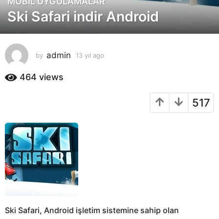
MOBIL UYGULAMALAR
1
Ski Safari indir Android
3
y
ı
l
admin
by
13 yıl ago
1
a
3
g
y
464
views
o
ı
l
1
517
a
3
g
y
o
ı
l
a
g
o
Ski Safari, Android işletim sistemine sahip olan