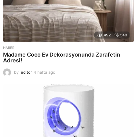
492
540
HABER
Madame Coco Ev Dekorasyonunda Zarafetin
Adresi!
by
editor
4 hafta ago
2
a
y
a
g
o