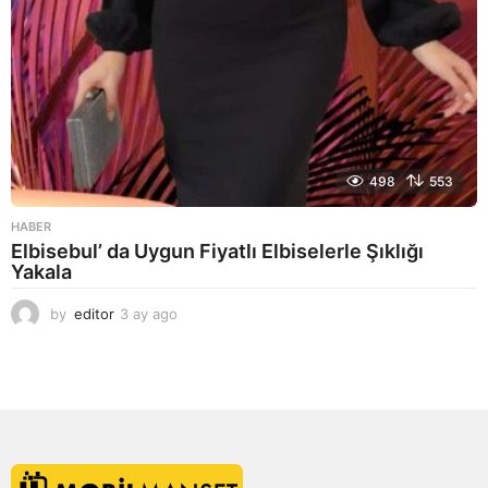
498
553
HABER
Elbisebul’ da Uygun Fiyatlı Elbiselerle Şıklığı
Yakala
by
editor
3 ay ago
2
a
y
a
g
o