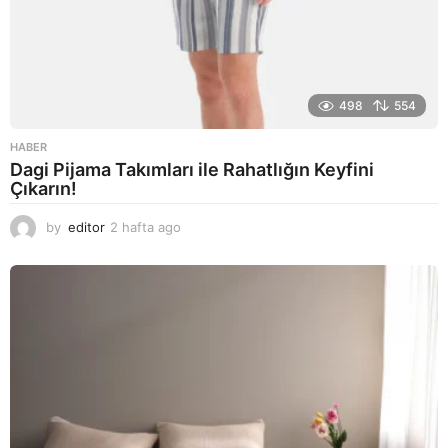
498
554
HABER
Dagi Pijama Takımları ile Rahatlığın Keyfini
Çıkarın!
by
editor
2 hafta ago
2
a
y
a
g
o