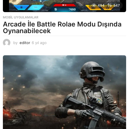
494
547
MOBIL UYGULAMALAR
Arcade İle Battle Rolae Modu Dışında
Oynanabilecek
by
editor
6 yıl ago
6
y
ı
l
a
g
o