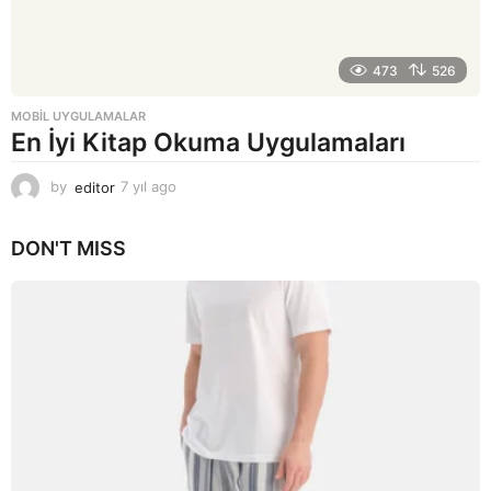
473
526
MOBIL UYGULAMALAR
En İyi Kitap Okuma Uygulamaları
by
editor
7 yıl ago
7
y
ı
DON'T MISS
l
a
g
o