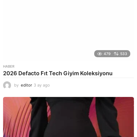
479
533
HABER
2026 Defacto Fıt Tech Giyim Koleksiyonu
by
editor
3 ay ago
2
a
y
a
g
o