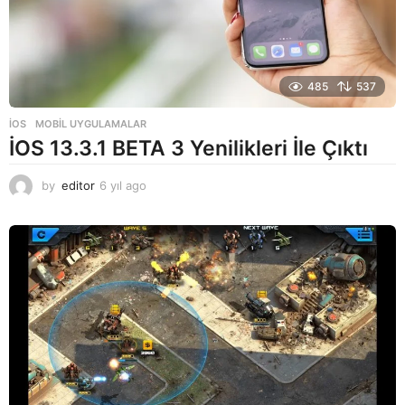
485
537
İOS
,
MOBIL UYGULAMALAR
İOS 13.3.1 BETA 3 Yenilikleri İle Çıktı
by
editor
6 yıl ago
6
y
ı
l
a
g
o