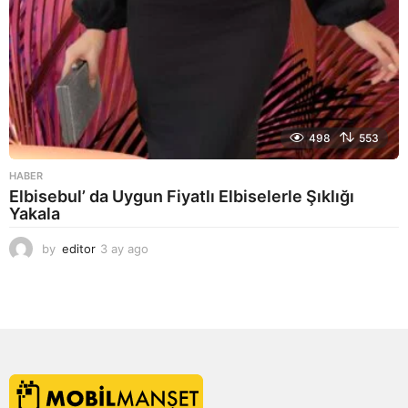
498
553
HABER
Elbisebul’ da Uygun Fiyatlı Elbiselerle Şıklığı
Yakala
by
editor
3 ay ago
2
a
y
a
g
o