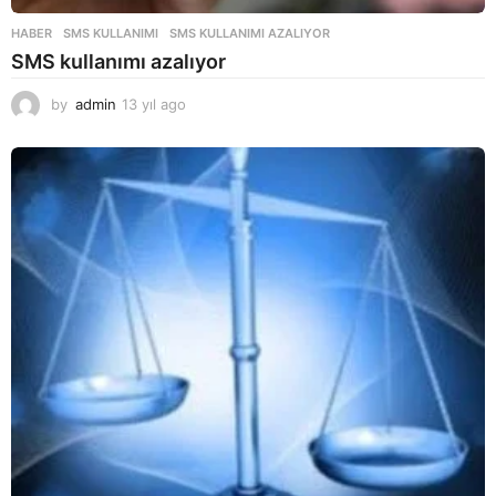
HABER
SMS KULLANIMI
,
SMS KULLANIMI AZALIYOR
SMS kullanımı azalıyor
by
admin
13 yıl ago
1
3
y
ı
l
a
g
o