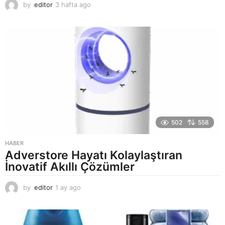
by
editor
3 hafta ago
2
a
y
a
g
o
502
558
HABER
Adverstore Hayatı Kolaylaştıran
İnovatif Akıllı Çözümler
by
editor
1 ay ago
2
a
y
a