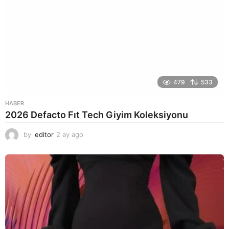
479
533
HABER
2026 Defacto Fıt Tech Giyim Koleksiyonu
by
editor
2 ay ago
2
a
y
a
g
o