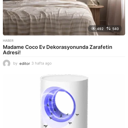
492
540
HABER
Madame Coco Ev Dekorasyonunda Zarafetin
Adresi!
by
editor
3 hafta ago
2
a
y
a
g
o