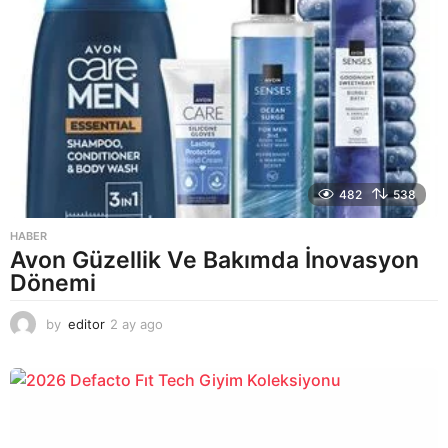
g
o
482
538
HABER
Avon Güzellik Ve Bakımda İnovasyon
Dönemi
by
editor
2 ay ago
2
a
y
a
g
o