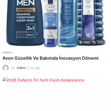
482
538
HABER
Avon Güzellik Ve Bakımda İnovasyon Dönemi
by
editor
2 ay ago
2
a
y
a
g
o