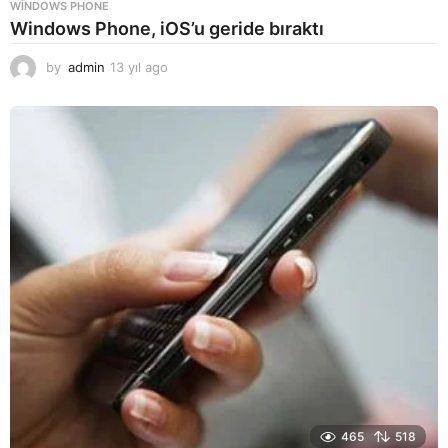
WINDOWS PHONE
Windows Phone, iOS’u geride bıraktı
by
admin
13 yıl ago
1
3
y
ı
l
a
g
o
465
518