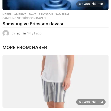
468
520
HABER
AMERIKA
,
DAVA
,
ERICSSON
,
SAMSUNG
,
SAMSUNG VE ERICSSON DAVASI
Samsung ve Ericsson davası
by
admin
14 yıl ago
1
4
y
MORE FROM:
HABER
ı
l
a
g
o
498
554