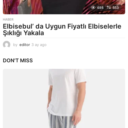
498
553
HABER
Elbisebul’ da Uygun Fiyatlı Elbiselerle
Şıklığı Yakala
by
editor
3 ay ago
2
a
y
DON'T MISS
a
g
o