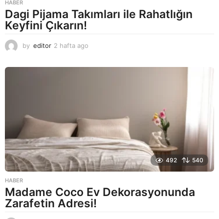
HABER
Dagi Pijama Takımları ile Rahatlığın
Keyfini Çıkarın!
by
editor
2 hafta ago
2
a
y
a
g
o
492
540
HABER
Madame Coco Ev Dekorasyonunda
Zarafetin Adresi!