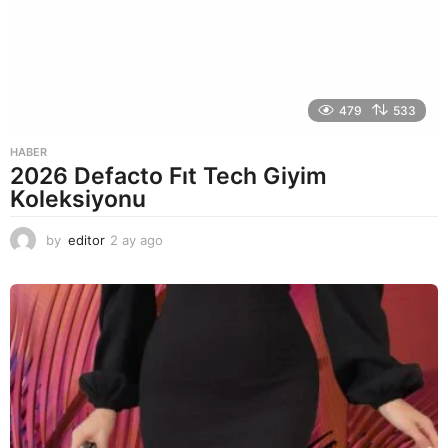
479
533
HABER
2026 Defacto Fıt Tech Giyim
Koleksiyonu
by
editor
2 ay ago
2
a
y
a
g
o