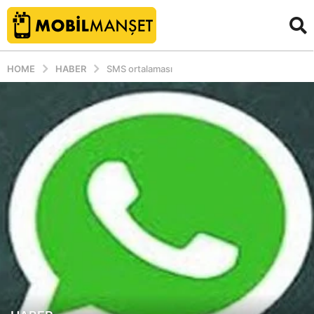
HOME
HABER
SMS ortalaması