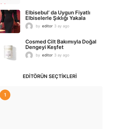
a
y
Elbisebul’ da Uygun Fiyatlı
a
Elbiselerle Şıklığı Yakala
g
o
by
editor
3 ay ago
2
a
y
Cosmed Cilt Bakımıyla Doğal
a
Dengeyi Keşfet
g
o
by
editor
3 ay ago
3
a
y
a
EDITÖRÜN SEÇTIKLERI
g
o
1