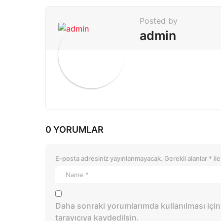
a
t
Posted by
i
admin
o
n
0 YORUMLAR
E-posta adresiniz yayınlanmayacak.
Gerekli alanlar
*
ile
Daha sonraki yorumlarımda kullanılması için
tarayıcıya kaydedilsin.