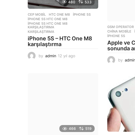
480
533
CEP MOBIL
HTC ONE M8
,
IPHONE 5S
,
IPHONE 5S HTC ONE M8
,
IPHONE 5S HTC ONE M8
,
GSM OPERATOR
KARŞILAŞTIRMA
CHINA MOBILE
KARŞILAŞTIRMA
IPHONE 5S
iPhone 5S – HTC One M8
Apple ve 
karşılaştırma
sonunda an
by
admin
12 yıl ago
1
by
admi
2
y
ı
l
a
g
o
466
519