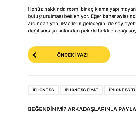
Henüz hakkında resmi bir açıklama yapılmayan i
buluşturulması bekleniyor. Eğer bahar aylarında
ardından yeni iPad’lerin geleceğini de söyleye
değil ama şu ankinden pek de farklı olacağı s
P
ÖNCEKI YAZI
o
s
t
P
,
,
IPHONE 5S
IPHONE 5S FIYAT
IPHONE 5S T
a
g
BEĞENDIN MI? ARKADAŞLARINLA PAYLA
i
n