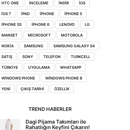
HTC ONE
INCELEME
INDIR
IOS
IOS 7
IPAD
IPHONE
IPHONE 5
IPHONE 5S
IPHONE 6
LENOVO
LG
MANSET
MICROSOFT
MOTOROLA
NOKIA
SAMSUNG
SAMSUNG GALAXY S4
SATIŞ
SONY
TELEFON
TURKCELL
TÜRKIYE
UYGULAMA
WHATSAPP
WINDOWS PHONE
WINDOWS PHONE 8
YENI
ÇIKIŞ TARIHI
ÖZELLIK
TREND HABERLER
Dagi Pijama Takımları ile
Rahatlığın Keyfini Çıkarın!