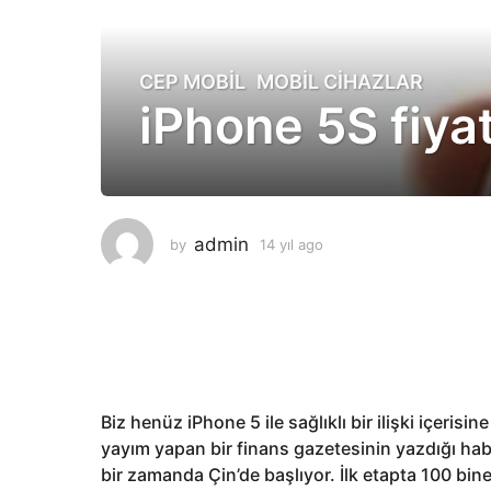
CEP MOBIL
,
MOBIL CIHAZLAR
1
iPhone 5S fiya
4
y
ı
l
a
g
admin
by
14 yıl ago
1
o
4
y
1
ı
4
l
y
a
g
ı
o
l
Biz henüz iPhone 5 ile sağlıklı bir ilişki içeris
a
yayım yapan bir finans gazetesinin yazdığı hab
g
bir zamanda Çin’de başlıyor. İlk etapta 100 bine
o