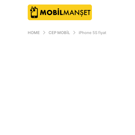
HOME
CEP MOBIL
iPhone 5S fiyat