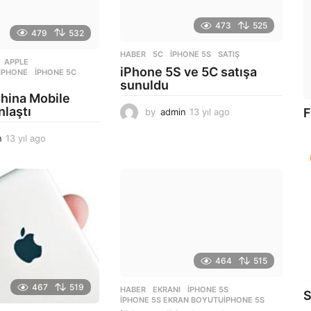
473
525
479
532
HABER
5C
,
IPHONE 5S
,
SATIŞ
APPLE
,
iPhone 5S ve 5C satışa
,
IPHONE
,
IPHONE 5C
,
sunuldu
China Mobile
laştı
F
by
admin
13 yıl ago
1
3
n
13 yıl ago
1
y
3
ı
y
l
ı
a
l
g
a
o
g
o
464
515
467
519
HABER
EKRANI
,
IPHONE 5S
,
S
IPHONE 5S EKRAN BOYUTUIPHONE 5S