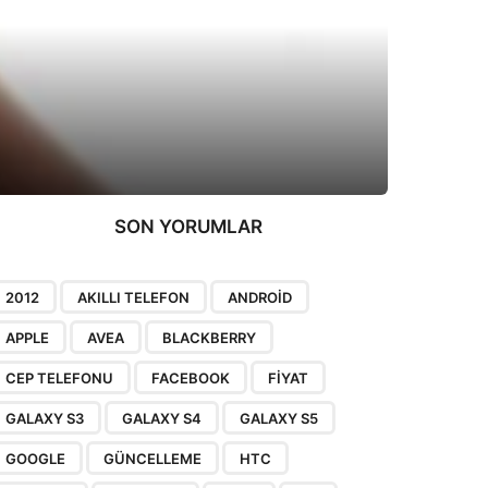
SON YORUMLAR
2012
AKILLI TELEFON
ANDROID
APPLE
AVEA
BLACKBERRY
CEP TELEFONU
FACEBOOK
FIYAT
GALAXY S3
GALAXY S4
GALAXY S5
GOOGLE
GÜNCELLEME
HTC