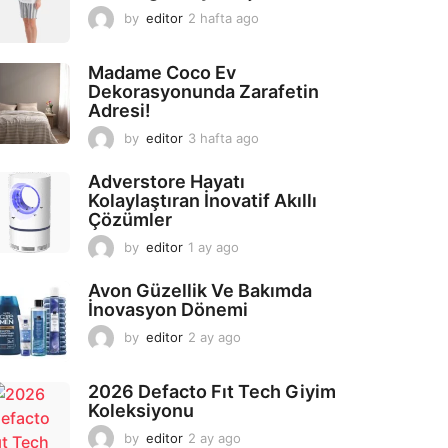
by
editor
2 hafta ago
2
a
y
Madame Coco Ev
a
Dekorasyonunda Zarafetin
g
Adresi!
o
by
editor
3 hafta ago
2
a
y
Adverstore Hayatı
a
Kolaylaştıran İnovatif Akıllı
g
Çözümler
o
by
editor
1 ay ago
2
a
y
Avon Güzellik Ve Bakımda
a
İnovasyon Dönemi
g
by
editor
2 ay ago
2
o
a
y
2026 Defacto Fıt Tech Giyim
a
Koleksiyonu
g
o
by
editor
2 ay ago
2