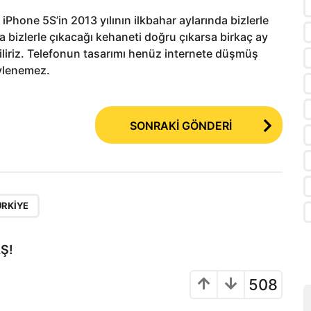
Phone 5S’in 2013 yılının ilkbahar aylarında bizlerle
 bizlerle çıkacağı kehaneti doğru çıkarsa birkaç ay
biliriz. Telefonun tasarımı henüz internete düşmüş
öylenemez.
SONRAKİ GÖNDERİ
ÜRKIYE
Ş!
508