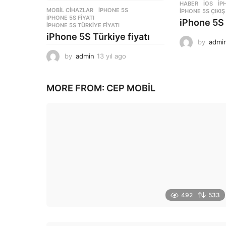
HABER
,
İOS
IP
MOBIL CIHAZLAR
IPHONE 5S
,
IPHONE 5S ÇIKIŞ
IPHONE 5S FIYATI
,
iPhone 5S ç
IPHONE 5S TÜRKIYE FIYATI
iPhone 5S Türkiye fiyatı
by
admi
by
admin
13 yıl ago
1
3
y
ı
MORE FROM:
CEP MOBIL
l
a
g
o
492
533